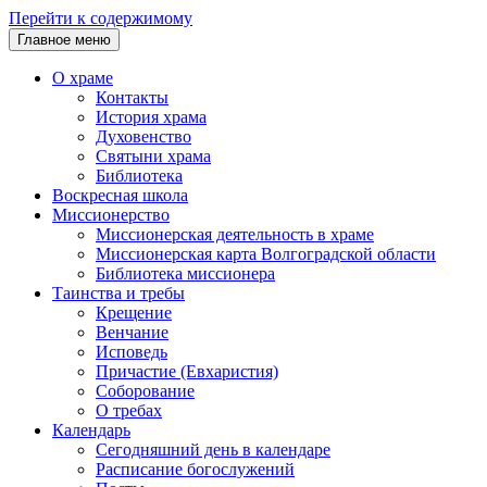
Перейти к содержимому
Главное меню
О храме
Контакты
История храма
Духовенство
Святыни храма
Библиотека
Воскресная школа
Миссионерство
Миссионерская деятельность в храме
Миссионерская карта Волгоградской области
Библиотека миссионера
Таинства и требы
Крещение
Венчание
Исповедь
Причастие (Евхаристия)
Соборование
О требах
Календарь
Сегодняшний день в календаре
Расписание богослужений