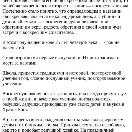
н
ей
проход
ят
чаще всего по воскресеньям после
Литургии
, то
за н
ей
же закрепилось и второе название — воскресн
ая
школ
а
.
Постепенно стало понятно, что определяющим в названии
«воскресная» является не календарный день, а глубинный
духовный смысл — воскресение души человека при
обретении им веры, радость обретения в своей жизни чуда
встречи с воскресшим Спасителем.
В этом году нашей школе 25 лет, четверть века — срок не
маленький.
Стали взрослыми первые выпускники. Их дети занимают
места за партами.
Школа, прирастая традициями и историей, повторяет свой
учебный год, словно послушный ученик, повторяя заданное
учителем.
Воскресную школу нельзя закончить, она всегда присутствует
в твоей жизни, в начале как ученика, потом родителя,
бабушки, дедушки, приводящих уже своих детей и внуков в
Храм к Богу.
Вот и в день своего рождения она открыла свои двери всем:
детям и их близким, гостям
. Приняла всех тепло с любовью,
как это и подобает радушной хозяйке.
На праздничный