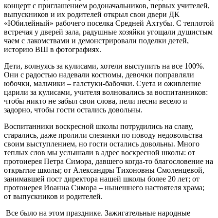
концерт с приглашением родоначальников, первых учителей,
выпускников и их родителей открыл свои двери ДК
«Юбилейный»
рабочего поселка
Средней Ахтубы. С теплотой
встречая у дверей зала, радушные хозяйки угощали душистым
чаем с
лакомствами
и
демонстрировали
поделки детей
,
историю ВШ в
фотографи
ях.
Дети, волнуясь за кулисами, хотели выступить на все 100%.
Они с радостью надевали костюмы, девочки поправляли
юбочки, мальчики – галстуки-бабочки. Суета и оживление
царили за кулисами, учителя волновались за воспитанников:
чтобы никто не забыл свои слова, пели песни весело и
задорно, чтобы гости остались довольны.
Воспитанники воскресной школы потрудились на славу,
старались, даже пролили слезинки по поводу недовольства
своим
выступлением, но гости остались довольны. Много
теплых слов мы услышали в адрес воскресной школы: от
протоиерея Петра
Симора, давшего когда-то благословение на
открытие школы;
от Александры Тихоновны Смоленцевой,
занимавшей пост директора нашей школы более 20 лет; от
протоиерея Иоанна
Симора – нынешнего настоятеля храма;
от
выпускников и родителей.
Все было на этом празднике. Зажигательные народные