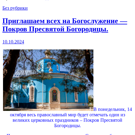
Без рубрики
Приглашаем всех на Богослужение —
Покров Пресвятой Богородицы.
10.10.2024
В понедельник, 14
октября весь православный мир будет отмечать один из
великих церковных праздников – Покров Пресвятой
Богородицы.