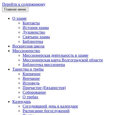
Перейти к содержимому
Главное меню
О храме
Контакты
История храма
Духовенство
Святыни храма
Библиотека
Воскресная школа
Миссионерство
Миссионерская деятельность в храме
Миссионерская карта Волгоградской области
Библиотека миссионера
Таинства и требы
Крещение
Венчание
Исповедь
Причастие (Евхаристия)
Соборование
О требах
Календарь
Сегодняшний день в календаре
Расписание богослужений