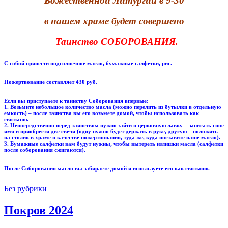
Божественной Литургии
в 9-30
в нашем храме будет совершено
Таинство СОБОРОВАНИЯ.
С собой принести подсолнечное масло, бумажные салфетки, рис.
Пожертвование составляет 430 руб.
Если вы приступаете к таинству Соборования впервые:
1. Возьмите небольшое количество масла (можно перелить из бутылки в отдельную
емкость) – после таинства вы его возьмете домой, чтобы использовать как
святыню.
2. Непосредственно перед таинством нужно зайти в церковную лавку – записать свое
имя и приобрести две свечи (одну нужно будет держать в руке, другую – положить
на столик в храме в качестве пожертвования, туда же, куда поставите ваше масло).
3. Бумажные салфетки вам будут нужны, чтобы вытереть излишки масла (салфетки
после соборования сжигаются).
После Соборования масло вы забираете домой и используете его как святыню.
Без рубрики
Покров 2024