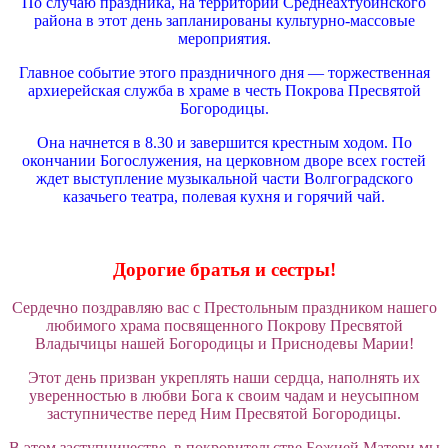
По случаю праздника, на территории Среднеахтубинского
района в этот день запланированы культурно-массовые
мероприятия.
Главное событие этого праздничного дня — торжественная
архиерейская служба в храме в честь Покрова Пресвятой
Богородицы.
Она начнется в 8.30 и завершится крестным ходом. По
окончании Богослужения, на церковном дворе всех гостей
ждет выступление музыкальной части Волгоградского
казачьего театра, полевая кухня и горячий чай.
Дорогие братья и сестры!
Сердечно поздравляю вас с Престольным праздником нашего
любимого храма посвященного Покрову Пресвятой
Владычицы нашей Богородицы и Приснодевы Марии!
Этот день призван укреплять наши сердца, наполнять их
уверенностью в любви Бога к своим чадам и неусыпном
заступничестве перед Ним Пресвятой Богородицы.
В этом заступничестве, в покровительстве Божией Матери мы