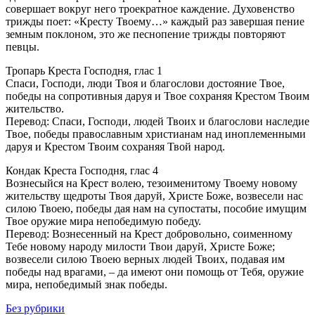
совершает вокруг него троекратное каждение. Духовенство
трижды поет: «Кресту Твоему…» каждый раз завершая пение
земным поклоном, это же песнопение трижды повторяют
певцы.
Тропарь Креста Господня, глас 1
Спаси, Господи, люди Твоя и благослови достояние Твое,
победы на сопротивныя даруя и Твое сохраняя Крестом Твоим
жительство.
Перевод: Спаси, Господи, людей Твоих и благослови наследие
Твое, победы православным христианам над иноплеменными
даруя и Крестом Твоим сохраняя Твой народ.
Кондак Креста Господня, глас 4
Вознесыйся на Крест волею, тезоименитому Твоему новому
жительству щедроты Твоя даруй, Христе Боже, возвесели нас
силою Твоею, победы дая нам на супостаты, пособие имущим
Твое оружие мира непобедимую победу.
Перевод: Вознесенный на Крест добровольно, соименному
Тебе новому народу милости Твои даруй, Христе Боже;
возвесели силою Твоею верных людей Твоих, подавая им
победы над врагами, – да имеют они помощь от Тебя, оружие
мира, непобедимый знак победы.
Без рубрики