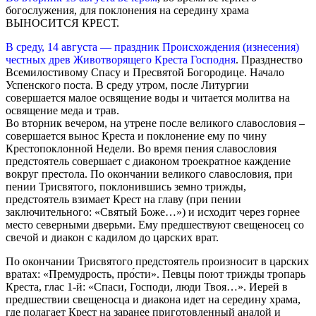
богослужения, для поклонения на середину храма
ВЫНОСИТСЯ КРЕСТ.
В среду, 14 августа — праздник Происхождения (изнесения)
честных древ Животворящего Креста Господня
. Празднество
Всемилостивому Спасу и Пресвятой Богородице. Начало
Успенского поста. В среду утром, после Литургии
совершается малое освящение воды и читается молитва на
освящение меда и трав.
Во вторник вечером, на утрене после великого славословия –
совершается вынос Креста и поклонение ему по чину
Крестопоклонной Недели. Во время пения славословия
предстоятель совершает с диаконом троекратное каждение
вокруг престола. По окончании великого славословия, при
пении Трисвятого, поклонившись земно трижды,
предстоятель взимает Крест на главу (при пении
заключительного: «Святый Боже…») и исходит через горнее
место северными дверьми. Ему предшествуют свещеносец со
свечой и диакон с кадилом до царских врат.
По окончании Трисвятого предстоятель произносит в царских
вратах: «Премудрость, про́сти». Певцы поют трижды тропарь
Креста, глас 1-й: «Спаси, Господи, люди Твоя…». Иерей в
предшествии свещеносца и диакона идет на середину храма,
где полагает Крест на заранее приготовленный аналой и