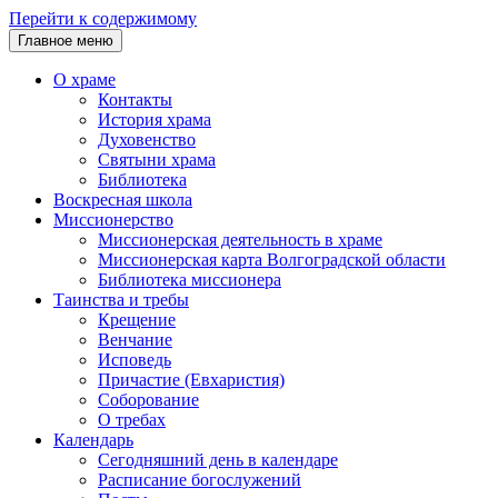
Перейти к содержимому
Главное меню
О храме
Контакты
История храма
Духовенство
Святыни храма
Библиотека
Воскресная школа
Миссионерство
Миссионерская деятельность в храме
Миссионерская карта Волгоградской области
Библиотека миссионера
Таинства и требы
Крещение
Венчание
Исповедь
Причастие (Евхаристия)
Соборование
О требах
Календарь
Сегодняшний день в календаре
Расписание богослужений