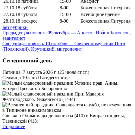
26.10.18 пятница
15-00
Акафист
27.10.18 суббота
8-00
Божественная Литургия
27.10.18 суббота
15-00
Всенощное бдение
28.10.18 воскрес
8-00
Божественная Литургия
Без рубрики
Предыдущая новость
09 октября — Апостол Иоа́нн Богослов,
евангелист
Следующая новость
10 октября — Священномученик Петр
(Полянский), Крутицкий, митрополит
Сегодняшний день
Пятница, 7 августа 2026 г.
(25 июля ст.ст.)
Седмица 10-я по Пятидесятнице
Успение прав. Анны,
матери Пресвятой Богородицы
Прп. Макария
Желтоводского, Унженского (1444)
Свв. жен Олимпиады диакониссы (410) и Евпраксии девы,
Тавеннской (413)
Подробнее