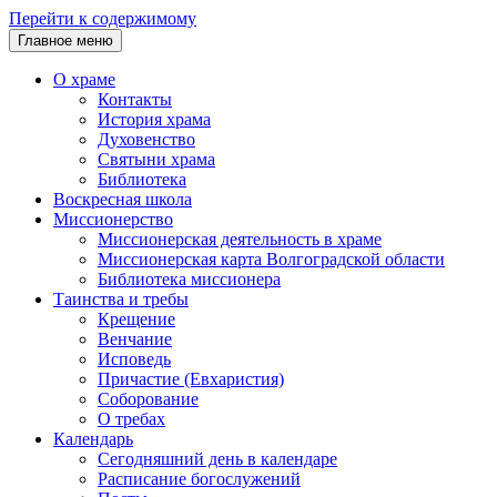
Перейти к содержимому
Главное меню
О храме
Контакты
История храма
Духовенство
Святыни храма
Библиотека
Воскресная школа
Миссионерство
Миссионерская деятельность в храме
Миссионерская карта Волгоградской области
Библиотека миссионера
Таинства и требы
Крещение
Венчание
Исповедь
Причастие (Евхаристия)
Соборование
О требах
Календарь
Сегодняшний день в календаре
Расписание богослужений