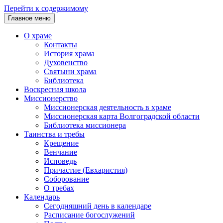
Перейти к содержимому
Главное меню
О храме
Контакты
История храма
Духовенство
Святыни храма
Библиотека
Воскресная школа
Миссионерство
Миссионерская деятельность в храме
Миссионерская карта Волгоградской области
Библиотека миссионера
Таинства и требы
Крещение
Венчание
Исповедь
Причастие (Евхаристия)
Соборование
О требах
Календарь
Сегодняшний день в календаре
Расписание богослужений