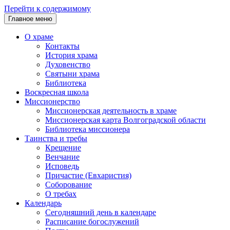
Перейти к содержимому
Главное меню
О храме
Контакты
История храма
Духовенство
Святыни храма
Библиотека
Воскресная школа
Миссионерство
Миссионерская деятельность в храме
Миссионерская карта Волгоградской области
Библиотека миссионера
Таинства и требы
Крещение
Венчание
Исповедь
Причастие (Евхаристия)
Соборование
О требах
Календарь
Сегодняшний день в календаре
Расписание богослужений