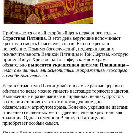
Приближается самый скорбный день церковного года –
Страстная Пятница
. В этот день верующие вспоминают
крестную смерть Спасителя, снятие Его и с креста и
погребение. Помимо богослужений, подчеркивающих
исключительность Великой Пятницы и Той Жертвы, которую
принес Иисус Христос на Голгофе, в каждом храме
обязательно
выносится украшенная цветами Плащаница
–
плат с вышитым или живописным изображением лежащего
во гробе Богочеловека.
Если в Страстную Пятницу зайти в самые разные церкви и
обители то везде можно увидеть настоящее торжество цветов.
Выложенные и развешанные в гирляндах, венках, просто в
вазах, они становятся в этот и последующие дни
обязательным атрибутом храма. Конечно, украшение цветами
и зеленью священных мест – древняя, еще дохристианская
традиция. Однако именно в Великую Пятницу она
приобретает особый смысл.