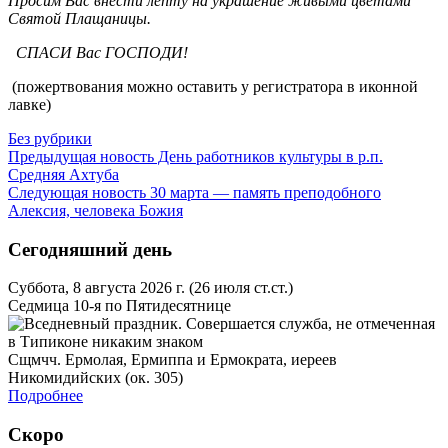
Просим Вас внести лепту на украшение живыми цветами
Святой Плащаницы.
СПАСИ Вас ГОСПОДИ!
(пожертвования можно оставить у регистратора в иконной
лавке)
Без рубрики
Предыдущая новость
День работников культуры в р.п.
Средняя Ахтуба
Следующая новость
30 марта ― память преподобного
Алексия, человека Божия
Сегодняшний день
Суббота, 8 августа 2026 г.
(26 июля ст.ст.)
Седмица 10-я по Пятидесятнице
Сщмчч. Ермолая, Ермиппа и Ермократа, иереев
Никомидийских (ок. 305)
Подробнее
Скоро