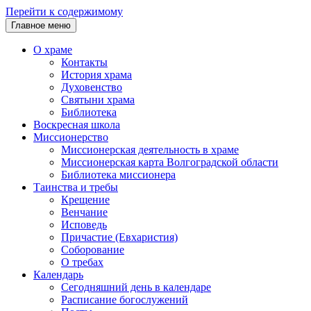
Перейти к содержимому
Главное меню
О храме
Контакты
История храма
Духовенство
Святыни храма
Библиотека
Воскресная школа
Миссионерство
Миссионерская деятельность в храме
Миссионерская карта Волгоградской области
Библиотека миссионера
Таинства и требы
Крещение
Венчание
Исповедь
Причастие (Евхаристия)
Соборование
О требах
Календарь
Сегодняшний день в календаре
Расписание богослужений