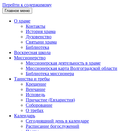
Перейти к содержимому
Главное меню
О храме
Контакты
История храма
Духовенство
Святыни храма
Библиотека
Воскресная школа
Миссионерство
Миссионерская деятельность в храме
Миссионерская карта Волгоградской области
Библиотека миссионера
Таинства и требы
Крещение
Венчание
Исповедь
Причастие (Евхаристия)
Соборование
О требах
Календарь
Сегодняшний день в календаре
Расписание богослужений