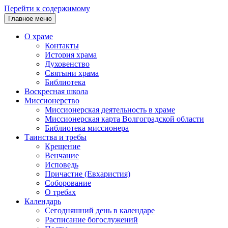
Перейти к содержимому
Главное меню
О храме
Контакты
История храма
Духовенство
Святыни храма
Библиотека
Воскресная школа
Миссионерство
Миссионерская деятельность в храме
Миссионерская карта Волгоградской области
Библиотека миссионера
Таинства и требы
Крещение
Венчание
Исповедь
Причастие (Евхаристия)
Соборование
О требах
Календарь
Сегодняшний день в календаре
Расписание богослужений