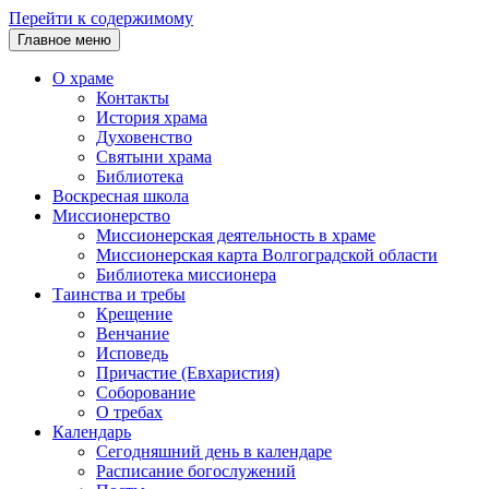
Перейти к содержимому
Главное меню
О храме
Контакты
История храма
Духовенство
Святыни храма
Библиотека
Воскресная школа
Миссионерство
Миссионерская деятельность в храме
Миссионерская карта Волгоградской области
Библиотека миссионера
Таинства и требы
Крещение
Венчание
Исповедь
Причастие (Евхаристия)
Соборование
О требах
Календарь
Сегодняшний день в календаре
Расписание богослужений