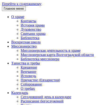
Перейти к содержимому
Главное меню
О храме
Контакты
История храма
Духовенство
Святыни храма
Библиотека
Воскресная школа
Миссионерство
Миссионерская деятельность в храме
Миссионерская карта Волгоградской области
Библиотека миссионера
Таинства и требы
Крещение
Венчание
Исповедь
Причастие (Евхаристия)
Соборование
О требах
Календарь
Сегодняшний день в календаре
Расписание богослужений