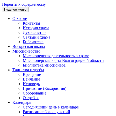
Перейти к содержимому
Главное меню
О храме
Контакты
История храма
Духовенство
Святыни храма
Библиотека
Воскресная школа
Миссионерство
Миссионерская деятельность в храме
Миссионерская карта Волгоградской области
Библиотека миссионера
Таинства и требы
Крещение
Венчание
Исповедь
Причастие (Евхаристия)
Соборование
О требах
Календарь
Сегодняшний день в календаре
Расписание богослужений