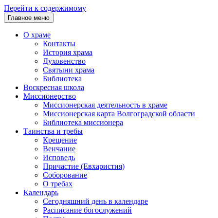
Перейти к содержимому
Главное меню
О храме
Контакты
История храма
Духовенство
Святыни храма
Библиотека
Воскресная школа
Миссионерство
Миссионерская деятельность в храме
Миссионерская карта Волгоградской области
Библиотека миссионера
Таинства и требы
Крещение
Венчание
Исповедь
Причастие (Евхаристия)
Соборование
О требах
Календарь
Сегодняшний день в календаре
Расписание богослужений