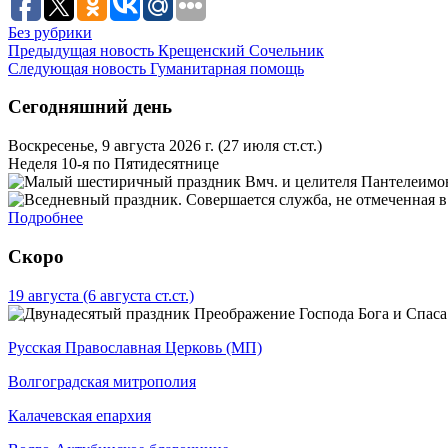
Без рубрики
Предыдущая новость
Крещенский Сочельник
Следующая новость
Гуманитарная помощь
Сегодняшний день
Воскресенье, 9 августа 2026 г.
(27 июля ст.ст.)
Неделя 10-я по Пятидесятнице
Вмч. и целителя Пантелеимон
Подробнее
Скоро
19 августа
(6 августа ст.ст.)
Преображение Господа Бога и Спаса
Русская Православная Церковь (МП)
Волгоградская митрополия
Калачевская епархия