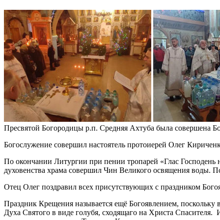
Пресвятой Богородицы р.п. Средняя Ахтуба была совершена Б
Богослужение совершил настоятель протоиерей Олег Кириченк
По окончании Литургии при пении тропарей «Глас Господень н
духовенства храма совершил Чин Великого освящения воды. П
Отец Олег поздравил всех присутствующих с праздником Богоя
Праздник Крещения называется ещё Богоявлением, поскольку в 
Духа Святого в виде голубя, сходящаго на Христа Спасителя. 