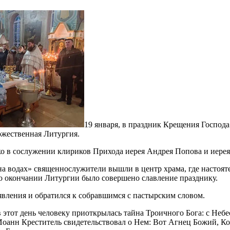
19 января, в праздник Крещения Господа
ожественная Литургия.
о в сослужении клириков Прихода иерея Андрея Попова и иере
а водах» священнослужители вышли в центр храма, где настоят
о окончании Литургии было совершено славление празднику.
вления и обратился к собравшимся с пастырским словом.
этот день человеку приоткрылась тайна Троичного Бога: с Небес
Иоанн Креститель свидетельствовал о Нем: Вот Агнец Божий, Кот