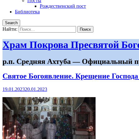
Посты
Рождественский пост
Библиотека
Search
Найти:
Храм Покрова Пресвятой Бо
р.п. Средняя Ахтуба — Официальный п
Святое Богоявление. Крещение Господа
19.01.2023
20.01.2023