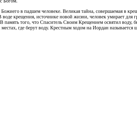
с Богом.
 Божиего в падшем человеке. Великая тайна, совершаемая в крещ
В воде крещения, источнике новой жизни, человек умирает для г
. В память того, что Спаситель Своим Крещением освятил воду, б
х местах, где берут воду. Крестным ходом на Иордан называется