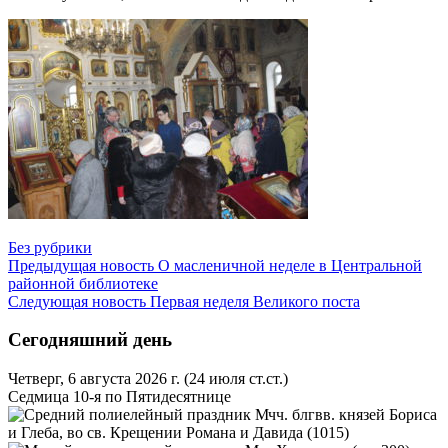
Без рубрики
Предыдущая новость
О масленичной неделе в Центральной
районной библиотеке
Следующая новость
Первая неделя Великого поста
Сегодняшний день
Четверг, 6 августа 2026 г.
(24 июля ст.ст.)
Седмица 10-я по Пятидесятнице
Мчч. блгвв. князей Бориса
и Глеба, во св. Крещении Романа и Давида (1015)