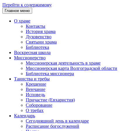
Перейти к содержимому
Главное меню
О храме
Контакты
История храма
Духовенство
Святыни храма
Библиотека
Воскресная школа
Миссионерство
Миссионерская деятельность в храме
Миссионерская карта Волгоградской области
Библиотека миссионера
Таинства и требы
Крещение
Венчание
Исповедь
Причастие (Евхаристия)
Соборование
О требах
Календарь
Сегодняшний день в календаре
Расписание богослужений