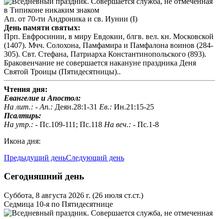
Ап. от 70-ти Андроника и св. Иунии (I)
День памяти святых:
Прп. Евфросинии, в миру Евдокии, блгв. вел. кн. Московской
(1407). Мчч. Солохона, Памфамира и Памфалона воинов (284-
305). Свт. Стефана, Патриарха Константинопольского (893).
Браковенчание не совершается накануне праздника Деня
Святой Троицы (Пятидесятницы)..
Чтения дня:
Евангелие и Апостол:
На лит.: -
Ап.:
Деян.28:1-31
Ев.:
Ин.21:15-25
Псалтирь:
На утр.: -
Пс.109-111; Пс.118
На веч.: -
Пс.1-8
Икона дня:
Предыдущий день
Следующий день
Сегодняшний день
Суббота, 8 августа 2026 г.
(26 июля ст.ст.)
Седмица 10-я по Пятидесятнице