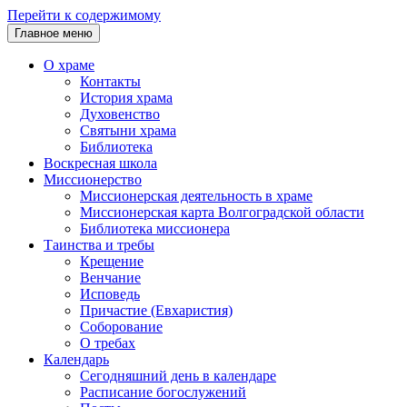
Перейти к содержимому
Главное меню
О храме
Контакты
История храма
Духовенство
Святыни храма
Библиотека
Воскресная школа
Миссионерство
Миссионерская деятельность в храме
Миссионерская карта Волгоградской области
Библиотека миссионера
Таинства и требы
Крещение
Венчание
Исповедь
Причастие (Евхаристия)
Соборование
О требах
Календарь
Сегодняшний день в календаре
Расписание богослужений