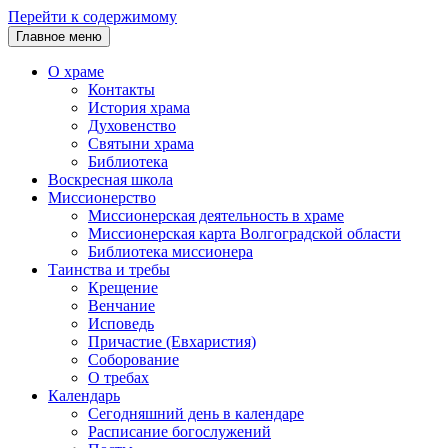
Перейти к содержимому
Главное меню
О храме
Контакты
История храма
Духовенство
Святыни храма
Библиотека
Воскресная школа
Миссионерство
Миссионерская деятельность в храме
Миссионерская карта Волгоградской области
Библиотека миссионера
Таинства и требы
Крещение
Венчание
Исповедь
Причастие (Евхаристия)
Соборование
О требах
Календарь
Сегодняшний день в календаре
Расписание богослужений