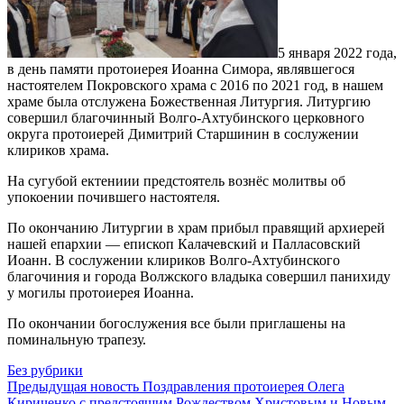
5 января 2022 года,
в день памяти протоиерея Иоанна Симора, являвшегося
настоятелем Покровского храма с 2016 по 2021 год, в нашем
храме была отслужена Божественная Литургия. Литургию
совершил благочинный Волго-Ахтубинского церковного
округа протоиерей Димитрий Старшинин в сослужении
клириков храма.
На сугубой ектениии предстоятель вознёс молитвы об
упокоении почившего настоятеля.
По окончанию Литургии в храм прибыл правящий архиерей
нашей епархии — епископ Калачевский и Палласовский
Иоанн. В сослужении клириков Волго-Ахтубинского
благочиния и города Волжского владыка совершил панихиду
у могилы протоиерея Иоанна.
По окончании богослужения все были приглашены на
поминальную трапезу.
Без рубрики
Предыдущая новость
Поздравления протоиерея Олега
Кириченко с предстоящим Рождеством Христовым и Новым