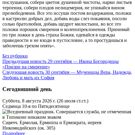
послушания, собери цветов душевной чистоты, нарви листьев
терпения, собери плодов нелицемерия, не упивайся вином
прелюбодеяния. Все это иссуши постом воздержания, положи
в кастрюлю добрых дел, добавь воды слез покаяния, посоли
солью братолюбия, добавь щедрот милостыни, во все это
положи порошок смирения и коленопреклонения. Принимай
по три ложки в день страха Божия, одевайся в одежды
праведности и не входи в пустословие, а то простудишься и
заболеешь грехом опять».
Без рубрики
Предыдущая новость
29 сентября — Икона Богородицы
«При́зри на смирение»
Следующая новость
30 сентября — Мученицы Вера, Надежда,
Любовь и мать их Софи́я
Сегодняшний день
Суббота, 8 августа 2026 г.
(26 июля ст.ст.)
Седмица 10-я по Пятидесятнице
Сщмчч. Ермолая, Ермиппа и Ермократа, иереев
Никомидийских (ок. 305)
Подробнее