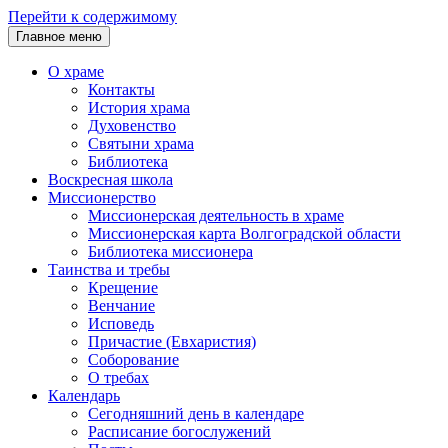
Перейти к содержимому
Главное меню
О храме
Контакты
История храма
Духовенство
Святыни храма
Библиотека
Воскресная школа
Миссионерство
Миссионерская деятельность в храме
Миссионерская карта Волгоградской области
Библиотека миссионера
Таинства и требы
Крещение
Венчание
Исповедь
Причастие (Евхаристия)
Соборование
О требах
Календарь
Сегодняшний день в календаре
Расписание богослужений