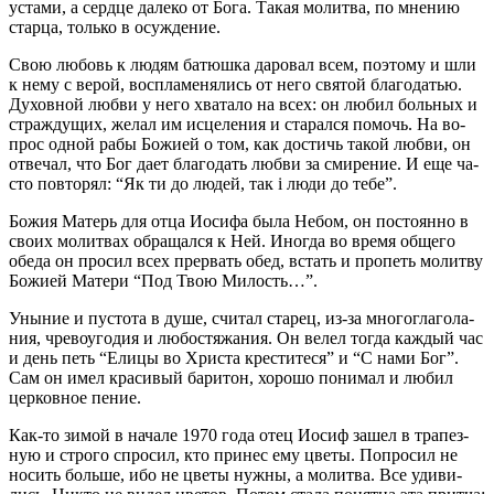
уста­ми, а серд­це да­ле­ко от Бо­га. Та­кая мо­лит­ва, по мне­нию
стар­ца, толь­ко в осуж­де­ние.
Свою лю­бовь к лю­дям ба­тюш­ка да­ро­вал всем, по­это­му и шли
к нему с ве­рой, вос­пла­ме­ня­лись от него свя­той бла­го­да­тью.
Ду­хов­ной люб­ви у него хва­та­ло на всех: он лю­бил боль­ных и
страж­ду­щих, же­лал им ис­це­ле­ния и ста­рал­ся по­мочь. На во­
прос од­ной ра­бы Бо­жи­ей о том, как до­стичь та­кой люб­ви, он
от­ве­чал, что Бог да­ет бла­го­дать люб­ви за сми­ре­ние. И еще ча­
сто по­вто­рял: “Як ти до лю­дей, так і лю­ди до те­бе”.
Бо­жия Ма­терь для от­ца Иоси­фа бы­ла Небом, он по­сто­ян­но в
сво­их мо­лит­вах об­ра­щал­ся к Ней. Ино­гда во вре­мя об­ще­го
обе­да он про­сил всех пре­рвать обед, встать и про­петь мо­лит­ву
Бо­жи­ей Ма­те­ри “Под Твою Ми­лость…”.
Уны­ние и пу­сто­та в ду­ше, счи­тал ста­рец, из-за мно­го­гла­го­ла­
ния, чре­во­уго­дия и лю­бо­с­тя­жа­ния. Он ве­лел то­гда каж­дый час
и день петь “Ели­цы во Хри­ста кре­сти­те­ся” и “С на­ми Бог”.
Сам он имел кра­си­вый ба­ри­тон, хо­ро­шо по­ни­мал и лю­бил
цер­ков­ное пе­ние.
Как-то зи­мой в на­ча­ле 1970 го­да отец Иосиф за­шел в тра­пез­
ную и стро­го спро­сил, кто при­нес ему цве­ты. По­про­сил не
но­сить боль­ше, ибо не цве­ты нуж­ны, а мо­лит­ва. Все уди­ви­