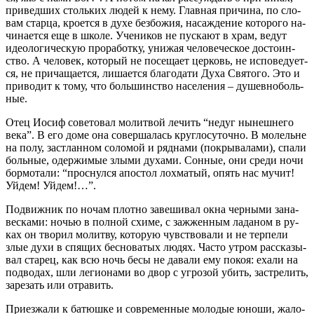
при­вед­ших столь­ких лю­дей к нему. Глав­ная при­чи­на, по сло­
вам стар­ца, кро­ет­ся в ду­хе без­бо­жия, на­саж­де­ние ко­то­ро­го на­
чи­на­ет­ся еще в шко­ле. Уче­ни­ков не пус­ка­ют в храм, ве­дут
идео­ло­ги­че­скую про­ра­бот­ку, уни­жая че­ло­ве­че­ское до­сто­ин­
ство. А че­ло­век, ко­то­рый не по­се­ща­ет цер­ковь, не ис­по­ве­ду­ет­
ся, не при­ча­ща­ет­ся, ли­ша­ет­ся бла­го­да­ти Ду­ха Свя­то­го. Это и
при­во­дит к то­му, что боль­шин­ство на­се­ле­ния – ду­шев­но­боль­
ные.
Отец Иосиф со­ве­то­вал мо­лит­вой ле­чить “недуг ны­неш­не­го
ве­ка”. В его до­ме она со­вер­ша­лась круг­ло­су­точ­но. В мо­лельне
на по­лу, за­стлан­ном со­ло­мой и ряд­на­ми (по­кры­ва­ла­ми), спа­ли
боль­ные, одер­жи­мые злы­ми ду­ха­ми. Сон­ные, они сре­ди но­чи
бор­мо­та­ли: “проснул­ся апо­стол лох­ма­тый, опять нас му­чит!
Уй­дем! Уй­дем!…”.
По­движ­ник по но­чам плот­но за­ве­ши­вал ок­на чер­ны­ми за­на­
вес­ка­ми: но­чью в пол­ной схи­ме, с за­жжен­ным ла­да­ном в ру­
ках он тво­рил мо­лит­ву, ко­то­рую чув­ство­ва­ли и не тер­пе­ли
злые ду­хи в спя­щих бес­но­ва­тых лю­дях. Ча­сто утром рас­ска­зы­
вал ста­рец, как всю ночь бе­сы не да­ва­ли ему по­коя: еха­ли на
под­во­дах, шли ле­ги­о­на­ми во двор с угро­зой убить, за­стре­лить,
за­ре­зать или отра­вить.
При­ез­жа­ли к ба­тюш­ке и совре­мен­ные мо­ло­дые юно­ши, жа­ло­