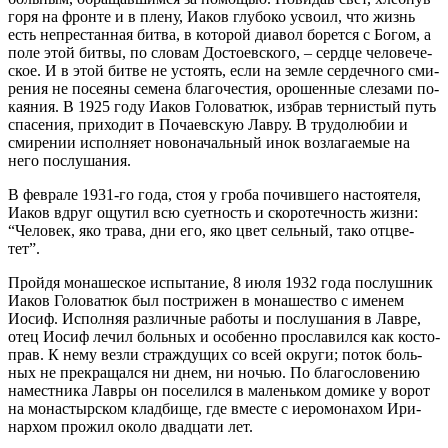
го­ря на фрон­те и в пле­ну, Иа­ков глу­бо­ко усво­ил, что жизнь
есть непре­стан­ная бит­ва, в ко­то­рой диа­вол бо­рет­ся с Бо­гом, а
по­ле этой бит­вы, по сло­вам До­сто­ев­ско­го, – серд­це че­ло­ве­че­
ское. И в этой бит­ве не усто­ять, ес­ли на зем­ле сер­деч­но­го сми­
ре­ния не по­се­я­ны се­ме­на бла­го­че­стия, оро­шен­ные сле­за­ми по­
ка­я­ния. В 1925 го­ду Иа­ков Го­ло­ва­тюк, из­брав тер­ни­стый путь
спа­се­ния, при­хо­дит в По­ча­ев­скую Лав­ру. В тру­до­лю­бии и
сми­ре­нии ис­пол­ня­ет но­во­на­чаль­ный инок воз­ла­га­е­мые на
него по­слу­ша­ния.
В фев­ра­ле 1931-го го­да, стоя у гро­ба по­чив­ше­го на­сто­я­те­ля,
Иа­ков вдруг ощу­тил всю су­ет­ность и ско­ро­теч­ность жиз­ни:
“Че­ло­век, яко тра­ва, дни его, яко цвет сель­ный, та­ко от­цве­
тет”.
Прой­дя мо­на­ше­ское ис­пы­та­ние, 8 июля 1932 го­да по­слуш­ник
Иа­ков Го­ло­ва­тюк был по­стри­жен в мо­на­ше­ство с име­нем
Иосиф. Ис­пол­няя раз­лич­ные ра­бо­ты и по­слу­ша­ния в Лав­ре,
отец Иосиф ле­чил боль­ных и осо­бен­но про­сла­вил­ся как ко­сто­
прав. К нему вез­ли страж­ду­щих со всей окру­ги; по­ток боль­
ных не пре­кра­щал­ся ни днем, ни но­чью. По бла­го­сло­ве­нию
на­мест­ни­ка Лав­ры он по­се­лил­ся в ма­лень­ком до­ми­ке у во­рот
на мо­на­стыр­ском клад­би­ще, где вме­сте с иеро­мо­на­хом Ири­
нар­хом про­жил око­ло два­дца­ти лет.