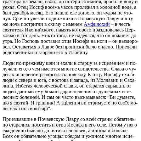
трак­то­ра на зем­лю, из­бил до по­те­ри со­зна­ния, бро­сил в во­ду и
уехал. Отец Иосиф во­семь ча­сов про­ле­жал в хо­лод­ной во­де, а
был де­кабрь ме­сяц. Его на­шли еле жи­во­го, он чу­дом не уто­
нул. Сроч­но увез­ли по­движ­ни­ка в По­ча­ев­скую Лав­ру и в ту
же ночь по­стриг­ли в схи­му с име­нем
Ам­фи­ло­хий
– в честь
свя­ти­те­ля Ико­ний­ско­го, па­мять ко­то­ро­го празд­но­ва­лась Цер­
ко­вью в тот день. Ни­кто то­гда не на­де­ял­ся, что он до­жи­вет до
утра. Но Гос­подь по­ста­вил от­ца Иоси­фа на но­ги – он вы­здо­ро­
вел. Оста­вать­ся в Лав­ре без про­пис­ки бы­ло опас­но. При­е­ха­ли
род­ствен­ни­ки и за­бра­ли его в Ило­ви­цу.
Лю­ди по-преж­не­му шли и еха­ли к стар­цу за ис­це­ле­ни­ем и по­
лу­ча­ли его, о чем име­ют­ся мно­гие сви­де­тель­ства. Сла­ва о чу­
де­сах ис­це­ле­ний раз­но­си­лась по­всю­ду. К от­цу Иоси­фу еха­ли
лю­ди с се­ве­ра и юга, с во­сто­ка и за­па­да, из Мол­да­вии и Са­ха­
ли­на. Из­бе­гая че­ло­ве­че­ской сла­вы, он ста­рал­ся скры­вать от
лю­дей дан­ный ему Бо­жий дар ис­це­ле­ния от ду­шев­ных и те­
лес­ных бо­лез­ней. И сам он ча­сто вы­ска­зы­вал­ся: “Ви ду­маєте,
що я свя­тий. Я грішник! А зцілен­ня ви от­ри­муєте по своїх мо­
лит­вах і по своїй вірі”.
При­ез­жав­шие в По­ча­ев­скую Лав­ру со всей стра­ны обя­за­тель­
но ста­ра­лись по­се­тить и от­ца Иоси­фа в его се­ле. Ле­том у него
еже­днев­но бы­ва­ло до пя­ти­сот че­ло­век, а ино­гда и боль­ше.
Всех он обя­за­тель­но уго­щал обе­дом и ужи­ном: мно­гие ис­це­