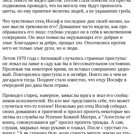
лись. Ни­кто не ви­дел цве­тов. По­том ста­ла по­нят­на эта прит­ча:
по­движ­ник про­ви­дел, что на мо­ги­лу ему бу­дут при­но­сить
цве­ты, но ему при­ят­нее мо­лит­ва лю­дей, а не укра­ше­ние гро­ба.
Что чув­ство­вал отец Иосиф в по­след­ние дни сво­ей жиз­ни, ка­
кие мыс­ли тре­во­жи­ли его? До­маш­ние ча­сто ви­де­ли, как пре­
об­ра­жа­лось его ли­цо: глу­бо­ко ухо­дил он в се­бя в мо­лит­вен­ном
со­зер­ца­нии. Он знал по­мыс­лы окру­жа­ю­щих его: доб­рые и
злые. Бла­го­да­рил за доб­ро, про­щал зло. Опол­чи­лись про­тив
него не толь­ко злые ду­хи, но и лю­ди.
Ле­том 1970 го­да с ба­тюш­кой слу­ча­лись стран­ные при­сту­пы:
он ле­жал на лав­ке в са­ду как бы в бес­со­зна­тель­ном со­сто­я­нии.
Про­ле­жав так неко­то­рое вре­мя, он вста­вал со­вер­шен­но здо­ро­
вый. По­вто­ри­лись при­сту­пы и в ок­тяб­ре. Ни­кто ни о чем не
до­га­дал­ся то­гда. Позд­нее ста­ло из­вест­но, что от­цу Иоси­фу в
оче­ред­ной раз да­на бы­ла отра­ва.
Про­ви­дел ста­рец, на­вер­ное, за­мыс­лы вра­га и знал его со­общ­
ни­ков-ис­пол­ни­те­лей. Но кто мог пред­ста­вить се­бе, что мо­жет
слу­чить­ся что-то пло­хое! Несколь­ко раз отец Иосиф со­би­рал
сво­их до­маш­них в тра­пез­ной и про­сил про­петь неко­то­рые мо­
лит­вы из служ­бы на Успе­ние Бо­жи­ей Ма­те­ри, а “Апо­сто­лы от
ко­нец, со­во­куп­ль­ше­ся зде” про­сил про­петь три­жды. А сам,
слу­шая, за­кры­вал ли­цо ру­ка­ми и пла­кал. По­сле с гру­стью го­
во­рил: “А як страш­но бу­де, ко­ли ста­нутъ мерз­лу зем­лю на тру­