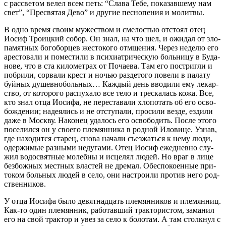
с рас­све­том ве­лел всем петь: “Сла­ва Те­бе, по­ка­зав­ше­му нам
свет”, “Пре­свя­тая Де­во” и дру­гие пес­но­пе­ния и мо­лит­вы.
В од­но вре­мя сво­им му­же­ством и сме­ло­стью от­сто­ял отец
Иосиф Тро­иц­кий со­бор. Он знал, на что шел, и ожи­дал от зло­
па­мят­ных бо­го­бор­цев же­сто­ко­го от­мще­ния. Через неде­лю его
аре­сто­ва­ли и по­ме­сти­ли в пси­хи­ат­ри­че­скую боль­ни­цу в Бу­да­
но­ве, что в ста ки­ло­мет­рах от По­ча­е­ва. Там его по­стриг­ли и
по­бри­ли, со­рва­ли крест и но­чью раз­де­то­го по­ве­ли в па­ла­ту
буй­ных ду­шев­но­боль­ных… Каж­дый день вво­ди­ли ему ле­кар­
ство, от ко­то­ро­го рас­пу­ха­ло все те­ло и трес­ка­лась ко­жа. Все,
кто знал от­ца Иоси­фа, не пе­ре­ста­ва­ли хло­по­тать об его осво­
бож­де­нии; на­де­я­лись и не от­сту­па­ли, про­си­ли вез­де, ез­ди­ли
да­же в Моск­ву. На­ко­нец уда­лось его осво­бо­дить. По­сле это­го
по­се­лил­ся он у сво­е­го пле­мян­ни­ка в род­ной Ило­ви­це. Узнав,
где на­хо­дит­ся ста­рец, сно­ва на­ча­ли съез­жать­ся к нему лю­ди,
одер­жи­мые раз­ны­ми неду­га­ми. Отец Иосиф еже­днев­но слу­
жил во­до­свят­ные мо­леб­ны и ис­це­лял лю­дей. Но враг в ли­це
без­бож­ных мест­ных вла­стей не дре­мал. Обес­по­ко­ен­ные при­
то­ком боль­ных лю­дей в се­ло, они на­стро­и­ли про­тив него род­
ствен­ни­ков.
У от­ца Иоси­фа бы­ло де­вят­на­дцать пле­мян­ни­ков и пле­мян­ниц.
Как-то один пле­мян­ник, ра­бо­тав­ший трак­то­ри­стом, за­ма­нил
его на свой трак­тор и увез за се­ло к бо­ло­там. А там столк­нул с