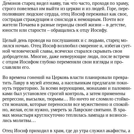
Де­мо­нов ста­рец ви­дел на­яву, так что ча­сто, про­хо­дя по хра­му,
стро­го по­веле­вал им вый­ти из церк­ви и из лю­дей. Го­ре, пе­ре­
пол­няв­шее люд­ские серд­ца, отец Иосиф пе­ре­жи­вал как свое,
со­стра­дая страж­ду­щим и снис­хо­дя к немощ­ным. По­чти все
жи­те­ли По­ча­е­ва в раз­ные пе­ри­о­ды сво­ей жиз­ни – в дет­стве,
юно­сти или ста­ро­сти – об­ра­ща­лись к от­цу Иоси­фу.
Це­лый день про­во­дя на по­слу­ша­ни­ях и с людь­ми, ста­рец мо­
лил­ся но­чью. Отец Иосиф воз­лю­бил сми­ре­ние и, из­бе­гая су­ет­
ной че­ло­ве­че­ской сла­вы, вся­че­ски ста­рал­ся скры­вать свои
доб­ро­де­те­ли. Мно­гие, да­же неве­ру­ю­щие лю­ди, по­сле встре­чи
с от­цом Иоси­фом глу­бо­ко пе­ре­ме­ня­ли свои взгля­ды и про­
слав­ля­ли его.
Во вре­ме­на го­не­ний на Цер­ковь вла­сти пла­ни­ро­ва­ли пре­вра­
тить Лав­ру в му­зей ате­из­ма, а на­сель­ни­кам пред­ла­га­ли по­ки­
нуть тер­ри­то­рию. За все­ми ве­ру­ю­щи­ми, мо­на­ха­ми и па­лом­ни­
ка­ми был уста­нов­лен стро­гий кон­троль, а за­тем при­ме­не­ны
ре­прес­сии, вы­сыл­ки, тюрь­мы… Но ни­что не сло­ми­ло стой­ко­
сти мо­на­хов, ко­то­рые пе­ре­но­си­ли все му­же­ствен­но и спо­кой­
но, же­лая, ес­ли нуж­но, уме­реть за Лавр­ские свя­ты­ни. В хра­
мах мо­на­сты­ря круг­ло­су­точ­но теп­ли­лась лам­па­да и воз­но­си­
лись мо­лит­вы…
Отец Иосиф при­хо­дил в храм, где до утра слу­жил ака­фи­сты, а