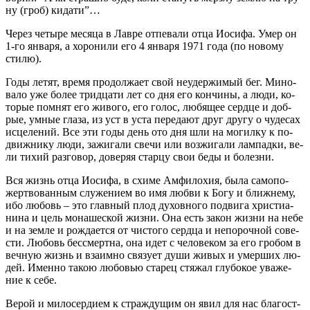
ну (гроб) ки­да­ти”…
Через че­ты­ре ме­ся­ца в Лав­ре от­пе­ва­ли от­ца Иоси­фа. Умер он
1-го ян­ва­ря, а хо­ро­ни­ли его 4 ян­ва­ря 1971 го­да (по но­во­му
сти­лю).
Го­ды ле­тят, вре­мя про­дол­жа­ет свой неудер­жи­мый бег. Ми­но­
ва­ло уже бо­лее трид­ца­ти лет со дня его кон­чи­ны, а лю­ди, ко­
то­рые пом­нят его жи­во­го, его го­лос, лю­бя­щее серд­це и доб­
рые, ум­ные гла­за, из уст в уста пе­ре­да­ют друг дру­гу о чу­де­сах
ис­це­ле­ний. Все эти го­ды день ото дня шли на мо­гил­ку к по­
движ­ни­ку лю­ди, за­жи­га­ли све­чи или воз­жи­га­ли лам­пад­ки, ве­
ли ти­хий раз­го­вор, до­ве­ряя стар­цу свои бе­ды и бо­лез­ни.
Вся жизнь от­ца Иоси­фа, в схи­ме Ам­фи­ло­хия, бы­ла са­мо­по­
жерт­во­ван­ным слу­же­ни­ем во имя люб­ви к Бо­гу и ближ­не­му,
ибо лю­бовь – это глав­ный плод ду­хов­но­го по­дви­га хри­сти­а­
ни­на и цель мо­на­ше­ской жиз­ни. Она есть за­кон жиз­ни на небе
и на зем­ле и рож­да­ет­ся от чи­сто­го серд­ца и непо­роч­ной со­ве­
сти. Лю­бовь бес­смерт­на, она идет с че­ло­ве­ком за его гро­бом в
веч­ную жизнь и вза­им­но свя­зу­ет ду­ши жи­вых и умер­ших лю­
дей. Имен­но та­кою лю­бо­вью ста­рец стя­жал глу­бо­кое ува­же­
ние к се­бе.
Ве­рой и ми­ло­сер­ди­ем к страж­ду­щим он явил для нас бла­гост­