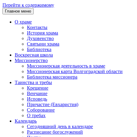
Перейти к содержимому
Главное меню
О храме
Контакты
История храма
Духовенство
Святыни храма
Библиотека
Воскресная школа
Миссионерство
Миссионерская деятельность в храме
Миссионерская карта Волгоградской области
Библиотека миссионера
Таинства и требы
Крещение
Венчание
Исповедь
Причастие (Евхаристия)
Соборование
О требах
Календарь
Сегодняшний день в календаре
Расписание богослужений