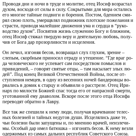
Про­во­дя дни и но­чи в тру­де и мо­лит­ве, отец Иосиф воз­рас­тал
ду­хом, вос­хо­дя от си­лы в си­лу. Со­кры­ты­ми для ми­ра оста­лись
его мно­гие тай­ные по­дви­ги и бо­ре­ния. По­стом, бде­ни­ем сми­
рял свою плоть, умерщ­влял по­движ­ник плот­ские по­же­ла­ния и
стра­сти, при­во­дя ма­лей­шие дви­же­ния ума и серд­ца в “ру­ко­
вод­ство ду­хом”. По­свя­тив жизнь слу­же­нию Бо­гу и ближ­ним,
отец Иосиф стя­жал твер­дую ве­ру и де­я­тель­ную лю­бовь, по­лу­
чив от Бо­га дар про­зор­ли­во­сти и ис­це­ле­ния.
Он ле­чил, из­го­няя бе­сов, воз­вра­щал слух глу­хим, зре­ние –
сле­пым, скорб­ным при­но­сил от­ра­ду и уте­ше­ние. “Где враг ро­
да че­ло­ве­че­ско­го не успе­ва­ет сам по­сред­ством по­мыс­лов и
при­ви­де­ний, – го­во­рят свя­тые от­цы, – там на­сы­ла­ет злых лю­
дей”. Под ко­нец Ве­ли­кой Оте­че­ствен­ной Вой­ны, по­сле от­
ступ­ле­ния нем­цев, в од­ну из ве­сен­них но­чей бан­де­ров­цы во­
рва­лись в до­мик к стар­цу и объ­яви­ли о рас­стре­ле. Отец Ири­
нарх по ми­ло­сти Бо­жи­ей спас то­гда его от на­прас­ной смер­ти,
уго­то­ван­ной ему диа­во­лом. Вско­ре по­сле это­го от­ца Иоси­фа
пе­ре­во­дят об­рат­но в Лав­ру.
Все так же спе­ши­ли к нему лю­ди, по­лу­чая вра­че­ва­ние те­лес­
ных бо­лез­ней и тай­ных неду­гов ду­ши. Ис­це­ля­лись да­же те,
чьи бо­лез­ни бы­ли за­пу­ще­ны и, по мне­нию вра­чей, неиз­ле­чи­
мы. Осо­бый дар имел ба­тюш­ка – из­го­нять бе­сов. К нему вез­ли
одер­жи­мых из са­мых даль­них рес­пуб­лик Со­вет­ско­го Со­ю­за.