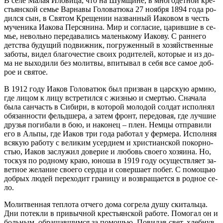
В се­ле Ма­лая Ило­ви­ца, что на Шум­щине, в мно­го­дет­ной кре­
стьян­ской се­мье Вар­на­вы Го­ло­ва­тю­ка 27 но­яб­ря 1894 го­да ро­
дил­ся сын, в Свя­том Кре­ще­нии на­зван­ный Иа­ко­вом в честь
му­че­ни­ка Иа­ко­ва Пер­ся­ни­на. Мир и со­гла­сие, ца­рив­шие в се­
мье, неволь­но пе­ре­да­ва­лись ма­лень­ко­му Иа­ко­ву. С ран­не­го
дет­ства бу­ду­щий по­движ­ник, по­гру­жен­ный в хо­зяй­ствен­ные
за­бо­ты, ви­дел бла­го­че­стие сво­их ро­ди­те­лей, ко­то­рые и из до­
ма не вы­хо­ди­ли без мо­лит­вы, впи­ты­вал в се­бя все са­мое доб­
рое и свя­тое.
В 1912 го­ду Иа­ков Го­ло­ва­тюк был при­зван в цар­скую ар­мию,
где ли­цом к ли­цу встре­тил­ся с жиз­нью и смер­тью. Сна­ча­ла
бы­ла сан­часть в Си­би­ри, в ко­то­рой мо­ло­дой сол­дат ис­пол­нял
обя­зан­но­сти фельд­ше­ра, а за­тем фронт, пе­ре­до­вая, где луч­шие
дру­зья по­ги­ба­ли в бою, и на­ко­нец – плен. Нем­цы от­пра­ви­ли
его в Аль­пы, где Иа­ков три го­да ра­бо­тал у фер­ме­ра. Ис­пол­няя
вся­кую ра­бо­ту с ве­ли­ким усер­ди­ем и хри­сти­ан­ской по­кор­но­
стью, Иа­ков за­слу­жил до­ве­рие и лю­бовь сво­е­го хо­зя­и­на. Но,
тоскуя по род­но­му краю, юно­ша в 1919 го­ду осу­ществ­ля­ет за­
вет­ное же­ла­ние сво­е­го серд­ца и со­вер­ша­ет по­бег. С по­мо­щью
доб­рых лю­дей пе­ре­хо­дит гра­ни­цу и воз­вра­ща­ет­ся в род­ное се­
ло.
Мо­лит­вен­ная теп­ло­та от­че­го до­ма со­гре­ла ду­шу ски­таль­ца.
Дни по­тек­ли в при­выч­ной кре­стьян­ской ра­бо­те. По­мо­гал он и
боль­ным, об­ра­щав­шим­ся за по­мо­щью. По­ви­дав свет, хлеб­нув