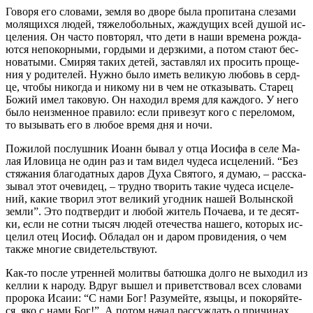
Го­во­ря его сло­ва­ми, зем­ля во дво­ре бы­ла про­пи­та­на сле­за­ми
мо­ля­щих­ся лю­дей, тя­же­ло­боль­ных, жаж­ду­щих всей ду­шой ис­
це­ле­ния. Он ча­сто по­вто­рял, что де­ти в на­ши вре­ме­на рож­да­
ют­ся непо­кор­ны­ми, гор­ды­ми и дерз­ки­ми, а по­том ста­ют бес­
но­ва­ты­ми. Сми­ряя та­ких де­тей, за­став­лял их про­сить про­ще­
ния у ро­ди­те­лей. Нуж­но бы­ло иметь ве­ли­кую лю­бовь в серд­
це, чтобы ни­ко­гда и ни­ко­му ни в чем не от­ка­зы­вать. Ста­рец
Бо­жий имел та­ко­вую. Он на­хо­дил вре­мя для каж­до­го. У него
бы­ло неиз­мен­ное пра­ви­ло: ес­ли при­ве­зут ко­го с пе­ре­ло­мом,
то вы­зы­вать его в лю­бое вре­мя дня и но­чи.
По­жи­лой по­слуш­ник Иоанн бы­вал у от­ца Иоси­фа в се­ле Ма­
лая Ило­ви­ца не один раз и там ви­дел чу­де­са ис­це­ле­ний. “Без
стя­жа­ния бла­го­дат­ных да­ров Ду­ха Свя­то­го, я ду­маю, – рас­ска­
зы­вал этот оче­ви­дец, – труд­но тво­рить та­кие чу­де­са ис­це­ле­
ний, ка­кие тво­рил этот ве­ли­кий угод­ник на­шей Во­лын­ской
зем­ли”. Это под­твер­дит и лю­бой жи­тель По­ча­е­ва, и те де­сят­
ки, ес­ли не сот­ни ты­сяч лю­дей оте­че­ства на­ше­го, ко­то­рых ис­
це­лил отец Иосиф. Об­ла­дал он и да­ром про­ви­де­ния, о чем
так­же мно­гие сви­де­тель­ству­ют.
Как-то по­сле утрен­ней мо­лит­вы ба­тюш­ка дол­го не вы­хо­дил из
кел­лии к на­ро­ду. Вдруг вы­шел и при­вет­ство­вал всех сло­ва­ми
про­ро­ка Ис­а­ии: “С на­ми Бог! Ра­зу­мей­те, язы­цы, и по­ко­ряй­те­
ся, яко с на­ми Бог!”. А по­том на­чал рас­суж­дать о при­чи­нах,