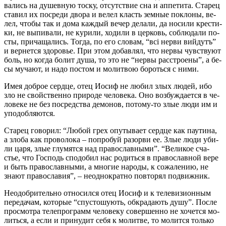
ва­лись на ду­шев­ную тос­ку, от­сут­ствие сна и ап­пе­ти­та. Ста­рец
ста­вил их по­сре­ди дво­ра и ве­лел класть зем­ные по­кло­ны, ве­
лел, чтобы так и до­ма каж­дый ве­чер де­ла­ли, да но­си­ли кре­сти­
ки, не вы­пи­ва­ли, не ку­ри­ли, хо­ди­ли в цер­ковь, со­блю­да­ли по­
сты, при­ча­ща­лись. То­гда, по его сло­вам, “всі нер­ви вий­дутъ”
и вер­нет­ся здо­ро­вье. При этом до­бав­лял, что нер­вы чув­ству­ют
боль, но ко­гда бо­лит ду­ша, то это не “нер­вы рас­стро­е­ны”, а бе­
сы му­ча­ют, и на­до по­стом и мо­лит­вою бо­роть­ся с ни­ми.
Имея доб­рое серд­це, отец Иосиф не лю­бил злых лю­дей, ибо
зло не свой­ствен­но при­ро­де че­ло­ве­ка. Оно воз­буж­да­ет­ся в че­
ло­ве­ке не без по­сред­ства де­мо­нов, по­то­му-то злые лю­ди им и
упо­доб­ля­ют­ся.
Ста­рец го­во­рил: “Лю­бой грех опу­ты­ва­ет серд­це как па­у­ти­на,
а зло­ба как про­во­ло­ка – по­про­буй разо­рви ее. Злые лю­ди уби­
ли ца­ря, злые глу­мят­ся над пра­во­слав­ны­ми”. “Ве­ли­кое сча­
стье, что Гос­подь спо­до­бил нас ро­дить­ся в пра­во­слав­ной ве­ре
и быть пра­во­слав­ны­ми, а мно­гие на­ро­ды, к со­жа­ле­нию, не
зна­ют пра­во­сла­вия”, – неод­но­крат­но по­вто­рял по­движ­ник.
Неодоб­ри­тель­но от­но­сил­ся отец Иосиф и к теле­ви­зи­он­ным
пе­ре­да­чам, ко­то­рые “спу­сто­шу­ють, об­кра­да­ють ду­шу”. По­сле
про­смот­ра те­ле­про­грамм че­ло­ве­ку со­вер­шен­но не хо­чет­ся мо­
лить­ся, а ес­ли и при­ну­дит се­бя к мо­лит­ве, то мо­лит­ся толь­ко