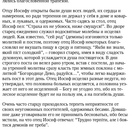
ля­лись бла­го­сло­вен­ной тра­пе­зой.
От­цу Иоси­фу от­кры­ты бы­ли ду­ши всех лю­дей, их серд­ца и
на­ме­ре­ния, но ра­ди тер­пе­ния он дер­жал у се­бя в до­ме и ко­вар­
ных, и лу­ка­вых, и одер­жи­мых. Ча­сто са­дясь за стол, отец
Иосиф пел: “Стра­ха их не убо­ю­ся, ни­же сму­щу­ся!”. Во дво­ре
ста­рец еже­днев­но слу­жил во­до­свят­ные мо­леб­ны и ис­це­лял
лю­дей. Как из­вест­но, “сей род” (де­мо­ны) из­го­ня­ют­ся толь­ко
мо­лит­вой и по­стом, по­это­му отец Иосиф неко­то­рых бла­го­
слов­лял не вку­шать пи­щу в сре­ду и пят­ни­цу. “Як­би ви зна­ли,
який піст со­лод­кий”, – го­во­рил ста­рец, имея в ви­ду сла­дость
ду­хов­ную, ко­то­рой услаж­да­ет­ся ду­ша по­стя­ще­го­ся. В дни
стро­го­го по­ста он ве­лел ра­но утром, встав с по­сте­ли, до на­ча­
ла утрен­ней мо­лит­вы сра­зу класть три зем­ных по­кло­на с мо­
лит­вой “Бо­го­ро­ди­це Де­во, ра­дуй­ся…”, чтобы лег­ко вы­дер­жи­
вать пост в этот день. Отец Иосиф ис­це­лял раз­ные неду­ги, но
утвер­ждал, что по­ло­ви­на боль­ных ис­це­ля­ет­ся, а по­ло­ви­на уез­
жа­ет от него не ис­це­лен­ной – Бо­гу не угод­но это, ибо их те­
лес­ное ис­це­ле­ние бу­дет не на поль­зу им, а на по­ги­бель ду­ши.
Очень ча­сто стар­цу при­хо­ди­лось тер­петь непри­ят­но­сти от
сво­их неуго­мон­ных по­се­ти­те­лей, одер­жи­мых бе­са­ми. До­маш­
ние да­же уго­ва­ри­ва­ли его не при­ни­мать бес­но­ва­тых, ибо бе­сы
мсти­ли, на что отец Иосиф от­ве­чал: “Труд­но терпіти, але і бо­я­
ти­ся де­монів не тре­ба”.