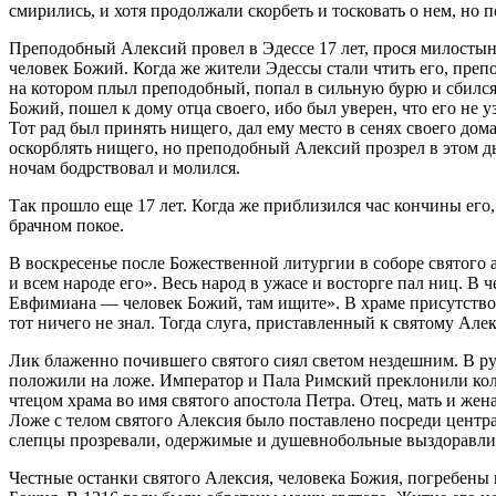
смирились, и хотя продолжали скорбеть и тосковать о нем, но
Преподобный Алексий провел в Эдессе 17 лет, прося милостын
человек Божий. Когда же жители Эдессы стали чтить его, преп
на котором плыл преподобный, попал в сильную бурю и сбился 
Божий, пошел к дому отца своего, ибо был уверен, что его не
Тот рад был принять нищего, дал ему место в сенях своего дом
оскорблять нищего, но преподобный Алексий прозрел в этом д
ночам бодрствовал и молился.
Так прошло еще 17 лет. Когда же приблизился час кончины его,
брачном покое.
В воскресенье после Божественной литургии в соборе святого 
и всем народе его». Весь народ в ужасе и восторге пал ниц. В
Евфимиана ― человек Божий, там ищите». В храме присутствов
тот ничего не знал. Тогда слуга, приставленный к святому Ал
Лик блаженно почившего святого сиял светом нездешним. В р
положили на ложе. Император и Пала Римский преклонили коле
чтецом храма во имя святого апостола Петра. Отец, мать и жен
Ложе с телом святого Алексия было поставлено посреди центра
слепцы прозревали, одержимые и душевнобольные выздоравлива
Честные останки святого Алексия, человека Божия, погребены в