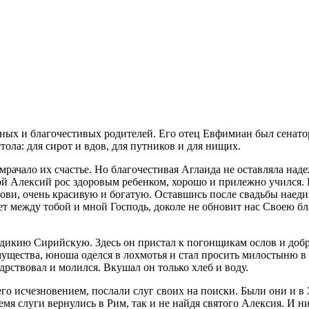
ных и благочестивых родителей. Его отец Евфимиан был сенато
ола: для сирот и вдов, для путников и для нищих.
мрачало их счастье. Но благочестивая Аглаида не оставляла над
той Алексий рос здоровым ребенком, хорошо и прилежно учился.
ови, очень красивую и богатую. Оставшись после свадьбы наеди
дет между тобой и мной Господь, доколе не обновит нас Своею б
дикию Сирийскую. Здесь он пристал к погонщикам ослов и добр
имущества, юноша оделся в лохмотья и стал просить милостыню 
ствовал и молился. Вкушал он только хлеб и воду.
го исчезновением, послали слуг своих на поиски. Были они и в
мя слуги вернулись в Рим, так и не найдя святого Алексия. И н