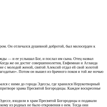
ром. Он отличался душевной добротой, был милосерден к
ежды ― и ее услышал Бог, и послал им сына. Отец назвал
 Когда же он достиг совершеннолетия, Евфимиан и Аглаида
не с молодой женой, святой Алексий отдал ей свой золотой
лагодатью». Потом он вышел из брачного покоя и той же ночью
ался с ними до города Эдессы, где хранился Нерукотворный
в притворе храма Пресвятой Богородицы. Каждое воскресенье
 Эдессе, входили в храм Пресвятой Богородицы и подавали
икому из родных не было откровения о нем. Тогда они