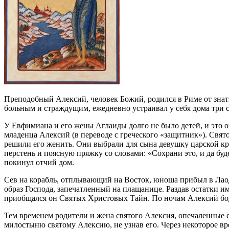
Преподобный Алексий, человек Божий, родился в Риме от знат
больным и страждущим, ежедневно устраивал у себя дома три ст
У Евфимиана и его жены Аглаиды долго не было детей, и это о
младенца Алексий (в переводе с греческого «защитник»). Свя
решили его женить. Они выбрали для сына девушку царской кр
перстень и поясную пряжку со словами: «Сохрани это, и да бу
покинул отчий дом.
Сев на корабль, отплывающий на Восток, юноша прибыл в Лао
образ Господа, запечатленный на плащанице. Раздав остатки 
приобщался он Святых Христовых Тайн. По ночам Алексий бодр
Тем временем родители и жена святого Алексия, опечаленные е
милостыню святому Алексию, не узнав его. Через некоторое вре