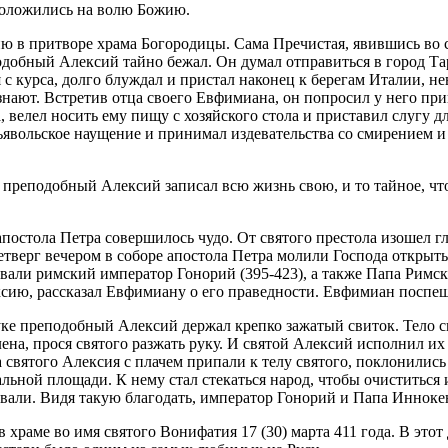
 положились на волю Божию.
ю в притворе храма Богородицы. Сама Пречистая, явившись во 
одобный Алексий тайно бежал. Он думал отправиться в город Тар
с курса, долго блуждал и пристал наконец к берегам Италии, не
 узнают. Встретив отца своего Евфимиана, он попросил у него п
а, велел носить ему пищу с хозяйского стола и приставил слугу 
ьявольское наущение и принимал издевательства со смирением и 
 преподобный Алексий записал всю жизнь свою, и то тайное, что
апостола Петра совершилось чудо. От святого престола изошел 
 четверг вечером в соборе апостола Петра молили Господа открыт
али римский император Гонорий (395-423), а также Папа Римск
ексию, рассказал Евфимиану о его праведности. Евфимиан поспе
уке преподобный Алексий держал крепко зажатый свиток. Тело 
на, прося святого разжать руку. И святой Алексий исполнил их
а святого Алексия с плачем припали к телу святого, поклонились
льной площади. К нему стал стекаться народ, чтобы очиститься 
ли. Видя такую благодать, император Гонорий и Папа Иннокент
 храме во имя святого Вонифатия 17 (30) марта 411 года. В этот