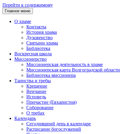
Перейти к содержимому
Главное меню
О храме
Контакты
История храма
Духовенство
Святыни храма
Библиотека
Воскресная школа
Миссионерство
Миссионерская деятельность в храме
Миссионерская карта Волгоградской области
Библиотека миссионера
Таинства и требы
Крещение
Венчание
Исповедь
Причастие (Евхаристия)
Соборование
О требах
Календарь
Сегодняшний день в календаре
Расписание богослужений