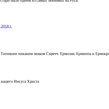
сстари было одним из самых любимых на Руси.
2018 г.
Сщмчч. Ермолая, Ермиппа и Ермократ
 нашего Иисуса Христа