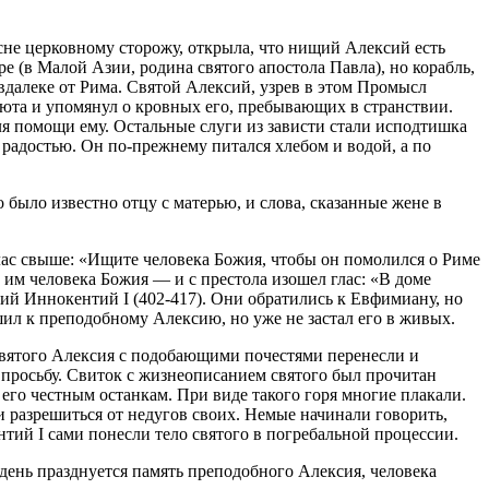
сне церковному сторожу, открыла, что нищий Алексий есть
е (в Малой Азии, родина святого апостола Павла), но корабль,
вдалеке от Рима. Святой Алексий, узрев в этом Промысл
риюта и упомянул о кровных его, пребывающих в странствии.
для помощи ему. Остальные слуги из зависти стали исподтишка
радостью. Он по-прежнему питался хлебом и водой, а по
 было известно отцу с матерью, и слова, сказанные жене в
глас свыше: «Ищите человека Божия, чтобы он помолился о Риме
ь им человека Божия ― и с престола изошел глас: «В доме
ий Иннокентий I (402-417). Они обратились к Евфимиану, но
шил к преподобному Алексию, но уже не застал его в живых.
святого Алексия с подобающими почестями перенесли и
 просьбу. Свиток с жизнеописанием святого был прочитан
 его честным останкам. При виде такого горя многие плакали.
и разрешиться от недугов своих. Немые начинали говорить,
ий I сами понесли тело святого в погребальной процессии.
 день празднуется память преподобного Алексия, человека