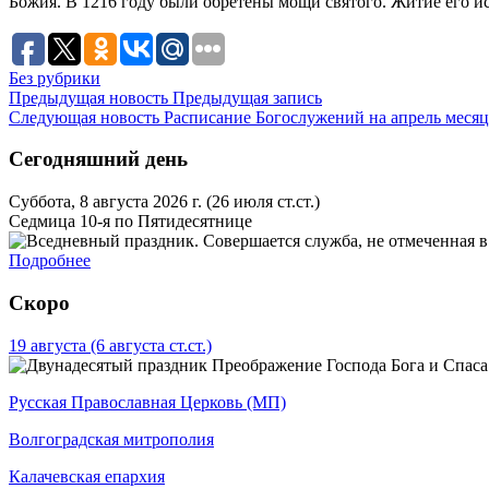
Божия. В 1216 году были обретены мощи святого. Житие его и
Без рубрики
Предыдущая новость
Предыдущая запись
Следующая новость
Расписание Богослужений на апрель месяц 
Сегодняшний день
Суббота, 8 августа 2026 г.
(26 июля ст.ст.)
Седмица 10-я по Пятидесятнице
Подробнее
Скоро
19 августа
(6 августа ст.ст.)
Преображение Господа Бога и Спаса
Русская Православная Церковь (МП)
Волгоградская митрополия
Калачевская епархия