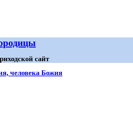
городицы
риходской сайт
ия, человека Божия