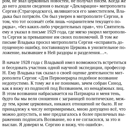
ром, не знал цер­ков­ных но­во­стей, не по­лу­чал пи­сем. Ко­гда же
до него до­шли све­де­ния о вы­хо­де «Де­кла­ра­ции» мит­ро­по­ли­та
Сер­гия (Стра­го­род­ско­го), яв­ляв­ше­го­ся его за­ме­сти­те­лем, Вла­
ды­ка был по­тря­сён. Он был уве­рен в мит­ро­по­ли­те Сер­гии, в
том, что тот осо­зна­ёт се­бя лишь «охра­ни­те­лем те­ку­ще­го по­
ряд­ка», «без ка­ких-ли­бо учре­ди­тель­ных прав», что Свя­ти­тель
ему и ука­зал в пись­ме 1929 го­да, где мяг­ко уко­рил мит­ро­по­ли­
та Сер­гия за пре­вы­ше­ние им сво­их пол­но­мо­чий. В том же
пись­ме Вла­ды­ка про­сил мит­ро­по­ли­та Сер­гия «ис­пра­вить до­
пу­щен­ную ошиб­ку, по­ста­вив­шую Цер­ковь в уни­зи­тель­ное по­
ло­же­ние, вы­звав­шее в Ней раз­до­ры и раз­де­ле­ния…».
В на­ча­ле 1928 го­да с Вла­ды­кой имел воз­мож­ность встре­тить­ся
и бе­се­до­вать участ­ник од­ной на­уч­ной экс­пе­ди­ции, про­фес­сор
Н. Ему Вла­ды­ка так ска­зал о сво­ей оцен­ке де­я­тель­но­сти мит­
ро­по­ли­та Сер­гия: «Для Пер­во­и­е­рар­ха по­доб­ное воз­зва­ние
недо­пу­сти­мо. К то­му же я не по­ни­маю, за­чем со­бран Си­нод,
как я ви­жу из под­пи­сей под Воз­зва­ни­ем, из нена­дёж­ных лиц.
В этом воз­зва­нии на­бра­сы­ва­ет­ся на Пат­ри­ар­ха и ме­ня тень,
буд­то бы мы ве­ли сно­ше­ния с за­гра­ни­цей по­ли­ти­че­ские, меж­
ду тем, кро­ме цер­ков­ных, ни­ка­ких от­но­ше­ний не бы­ло. Я не
при­над­ле­жу к чис­лу непри­ми­ри­мых, мною до­пу­ще­но всё, что
мож­но до­пу­стить, и мне пред­ла­га­лось в бо­лее при­лич­ных вы­
ра­же­ни­ях под­пи­сать Воз­зва­ние, но я не со­гла­сил­ся, за это и
вы­слан. Я до­ве­рял м. Сер­гию и ви­жу, что ошиб­ся».