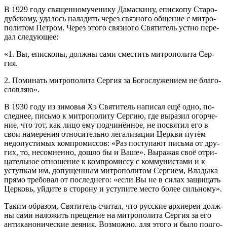
В 1929 го­ду свя­щен­но­му­че­ни­ку Да­мас­ки­ну, епи­ско­пу Ста­ро­
дуб­ско­му, уда­лось на­ла­дить через связ­но­го об­ще­ние с мит­ро­
по­ли­том Пет­ром. Через это­го связ­но­го Свя­ти­тель уст­но пе­ре­
дал сле­ду­ю­щее:
«1. Вы, епи­ско­пы, долж­ны са­ми сме­стить мит­ро­по­ли­та Сер­
гия.
2. По­ми­нать мит­ро­по­ли­та Сер­гия за Бо­го­слу­же­ни­ем не бла­го­
слов­ляю».
В 1930 го­ду из зи­мо­вья Хэ Свя­ти­тель на­пи­сал ещё од­но, по­
след­нее, пись­мо к мит­ро­по­ли­ту Сер­гию, где вы­ра­зил огор­че­
ние, что тот, как ли­цо ему под­чи­нён­ное, не по­свя­тил его в
свои на­ме­ре­ния от­но­си­тель­но ле­га­ли­за­ции Церк­ви пу­тём
недо­пу­сти­мых ком­про­мис­сов: «Раз по­сту­па­ют пись­ма от дру­
гих, то, несо­мнен­но, до­шло бы и Ва­ше». Вы­ра­жая своё от­ри­
ца­тель­ное от­но­ше­ние к ком­про­мис­су с ком­му­ни­ста­ми и к
уступ­кам им, до­пу­щен­ным мит­ро­по­ли­том Сер­ги­ем, Вла­ды­ка
пря­мо тре­бо­вал от по­след­не­го: «ес­ли Вы не в си­лах за­щи­щать
Цер­ковь, уй­ди­те в сто­ро­ну и усту­пи­те ме­сто бо­лее силь­но­му».
Та­ким об­ра­зом, Свя­ти­тель счи­тал, что рус­ские ар­хи­ереи долж­
ны са­ми на­ло­жить пре­ще­ние на мит­ро­по­ли­та Сер­гия за его
ан­ти­ка­но­ни­че­ские де­я­ния. Воз­мож­но, для это­го и бы­ло под­го­