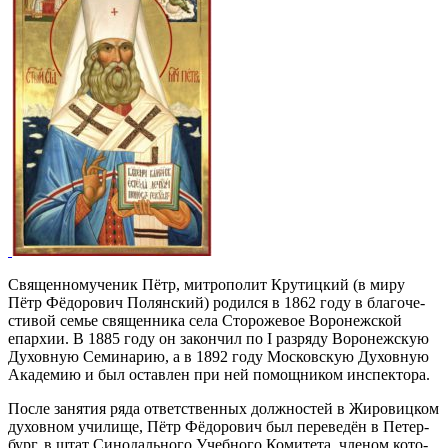
Свя­щен­но­му­че­ник Пётр, мит­ро­по­лит Кру­тиц­кий (в ми­ру
Пётр Фё­до­ро­вич По­лян­ский) ро­дил­ся в 1862 го­ду в бла­го­че­
сти­вой се­мье свя­щен­ни­ка се­ла Сто­ро­же­вое Во­ро­неж­ской
епар­хии. В 1885 го­ду он за­кон­чил по I раз­ря­ду Во­ро­неж­скую
Ду­хов­ную Се­ми­на­рию, а в 1892 го­ду Мос­ков­скую Ду­хов­ную
Ака­де­мию и был остав­лен при ней по­мощ­ни­ком ин­спек­то­ра.
По­сле за­ня­тия ря­да от­вет­ствен­ных долж­но­стей в Жи­ро­виц­ком
ду­хов­ном учи­ли­ще, Пётр Фё­до­ро­вич был пе­ре­ве­дён в Пе­тер­
бург, в штат Си­но­даль­но­го Учеб­но­го Ко­ми­те­та, чле­ном ко­то­