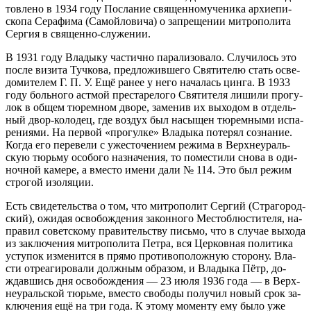
тов­ле­но в 1934 го­ду По­сла­ние свя­щен­но­му­че­ни­ка ар­хи­епи­
ско­па Се­ра­фи­ма (Са­мой­ло­ви­ча) о за­пре­ще­нии мит­ро­по­ли­та
Сер­гия в свя­щен­но-слу­же­нии.
В 1931 го­ду Вла­ды­ку ча­стич­но па­ра­ли­зо­ва­ло. Слу­чи­лось это
по­сле ви­зи­та Туч­ко­ва, пред­ло­жив­ше­го Свя­ти­те­лю стать осве­
до­ми­те­лем Г. П. У. Ещё ра­нее у него на­ча­лась цин­га. В 1933
го­ду боль­но­го аст­мой пре­ста­ре­ло­го Свя­ти­те­ля ли­ши­ли про­гу­
лок в об­щем тю­рем­ном дво­ре, за­ме­нив их вы­хо­дом в от­дель­
ный двор-ко­ло­дец, где воз­дух был на­сы­щен тю­рем­ны­ми ис­па­
ре­ни­я­ми. На пер­вой «про­гул­ке» Вла­ды­ка по­те­рял со­зна­ние.
Ко­гда его пе­ре­ве­ли с уже­сто­че­ни­ем ре­жи­ма в Верх­не­ураль­
скую тюрь­му осо­бо­го на­зна­че­ния, то по­ме­сти­ли сно­ва в оди­
ноч­ной ка­ме­ре, а вме­сто име­ни да­ли № 114. Это был ре­жим
стро­гой изо­ля­ции.
Есть сви­де­тель­ства о том, что мит­ро­по­лит Сер­гий (Стра­го­род­
ский), ожи­дая осво­бож­де­ния за­кон­но­го Ме­сто­блю­сти­те­ля, на­
пра­вил со­вет­ско­му пра­ви­тель­ству пись­мо, что в слу­чае вы­хо­да
из за­клю­че­ния мит­ро­по­ли­та Пет­ра, вся Цер­ков­ная по­ли­ти­ка
усту­пок из­ме­нит­ся в пря­мо про­ти­во­по­лож­ную сто­ро­ну. Вла­
сти от­ре­а­ги­ро­ва­ли долж­ным об­ра­зом, и Вла­ды­ка Пётр, до­
ждав­шись дня осво­бож­де­ния — 23 июля 1936 го­да — в Верх­
не­ураль­ской тюрь­ме, вме­сто сво­бо­ды по­лу­чил но­вый срок за­
клю­че­ния ещё на три го­да. К это­му мо­мен­ту ему бы­ло уже