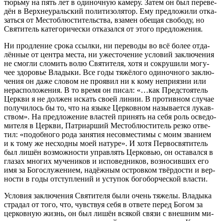
тюрь­му на пять лет в оди­ноч­ную ка­ме­ру. За­тем он был пе­ре­ве­
дён в Верх­не­ураль­ский по­ли­ти­зо­ля­тор. Ему пред­ло­жи­ли от­ка­
зать­ся от Ме­сто­блю­сти­тель­ства, вза­мен обе­щая сво­бо­ду, но
Свя­ти­тель ка­те­го­ри­че­ски от­ка­зал­ся от это­го пред­ло­же­ния.
Ни про­дле­ние сро­ка ссыл­ки, ни пе­ре­во­ды во всё бо­лее от­да­
лён­ные от цен­тра ме­ста, ни уже­сто­че­ние усло­вий за­клю­че­ния
не смог­ли сло­мить во­лю Свя­ти­те­ля, хо­тя и со­кру­ши­ли мо­гу­
чее здо­ро­вье Вла­ды­ки. Все го­ды тя­жё­ло­го оди­ноч­но­го за­клю­
че­ния он да­же сло­вом не про­явил ни к ко­му непри­яз­ни или
нерас­по­ло­же­ния. В то вре­мя он пи­сал: «…как Пред­сто­я­тель
Церк­ви я не дол­жен ис­кать сво­ей ли­нии. В про­тив­ном слу­чае
по­лу­чи­лось бы то, что на язы­ке Цер­ков­ном на­зы­ва­ет­ся лу­кав­
ством». На пред­ло­же­ние вла­стей при­нять на се­бя роль осве­до­
ми­те­ля в Церк­ви, Пат­ри­ар­ший Ме­сто­блю­сти­тель рез­ко от­ве­
тил: «по­доб­но­го ро­да за­ня­тия несов­ме­сти­мы с мо­им зва­ни­ем
и к то­му же несход­ны мо­ей на­ту­ре». И хо­тя Пер­во­свя­ти­тель
был ли­шён воз­мож­но­сти управ­лять Цер­ко­вью, он оста­вал­ся в
гла­зах мно­гих му­че­ни­ков и ис­по­вед­ни­ков, воз­но­сив­ших его
имя за Бо­го­слу­же­ни­ем, на­дёж­ным ост­ров­ком твёр­до­сти и вер­
но­сти в го­ды от­ступ­ле­ний и усту­пок бо­го­бор­че­ской вла­сти.
Усло­вия за­клю­че­ния Свя­ти­те­ля бы­ли очень тя­же­лы. Вла­ды­ка
стра­дал от то­го, что, чув­ствуя се­бя в от­ве­те пе­ред Бо­гом за
цер­ков­ную жизнь, он был ли­шён вся­кой свя­зи с внеш­ним ми­