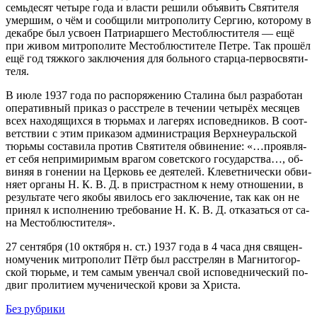
семь­де­сят че­ты­ре го­да и вла­сти ре­ши­ли объ­явить Свя­ти­те­ля
умер­шим, о чём и со­об­щи­ли мит­ро­по­ли­ту Сер­гию, ко­то­ро­му в
де­каб­ре был усво­ен Пат­ри­ар­ше­го Ме­сто­блю­сти­те­ля — ещё
при жи­вом мит­ро­по­ли­те Ме­сто­блю­сти­те­ле Пет­ре. Так про­шёл
ещё год тяж­ко­го за­клю­че­ния для боль­но­го стар­ца-пер­во­свя­ти­
те­ля.
В июле 1937 го­да по рас­по­ря­же­нию Ста­ли­на был раз­ра­бо­тан
опе­ра­тив­ный при­каз о рас­стре­ле в те­че­нии че­ты­рёх ме­ся­цев
всех на­хо­дя­щих­ся в тюрь­мах и ла­ге­рях ис­по­вед­ни­ков. В со­от­
вет­ствии с этим при­ка­зом адми­ни­стра­ция Верх­не­ураль­ской
тюрь­мы со­ста­ви­ла про­тив Свя­ти­те­ля об­ви­не­ние: «…про­яв­ля­
ет се­бя непри­ми­ри­мым вра­гом со­вет­ско­го го­су­дар­ства…, об­
ви­няя в го­не­нии на Цер­ковь ее де­я­те­лей. Кле­вет­ни­че­ски об­ви­
ня­ет ор­га­ны Н. К. В. Д. в при­страст­ном к нему от­но­ше­нии, в
ре­зуль­та­те че­го яко­бы яви­лось его за­клю­че­ние, так как он не
при­нял к ис­пол­не­нию тре­бо­ва­ние Н. К. В. Д. от­ка­зать­ся от са­
на Ме­сто­блю­сти­те­ля».
27 сен­тяб­ря (10 ок­тяб­ря н. ст.) 1937 го­да в 4 ча­са дня свя­щен­
но­му­че­ник мит­ро­по­лит Пётр был рас­стре­лян в Маг­ни­то­гор­
ской тюрь­ме, и тем са­мым увен­чал свой ис­по­вед­ни­че­ский по­
двиг про­ли­ти­ем му­че­ни­че­ской кро­ви за Хри­ста.
Без рубрики