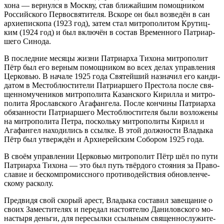
хо­на — вер­нул­ся в Моск­ву, став бли­жай­шим по­мощ­ни­ком
Рос­сий­ско­го Пер­во­свя­ти­те­ля. Вско­ре он был воз­ве­дён в сан
ар­хи­епи­ско­па (1923 год), за­тем стал мит­ро­по­ли­том Кру­тиц­
ким (1924 год) и был вклю­чён в со­став Вре­мен­но­го Пат­ри­ар­
ше­го Си­но­да.
В по­след­ние ме­ся­цы жиз­ни Пат­ри­ар­ха Ти­хо­на мит­ро­по­лит
Пётр был его вер­ным по­мощ­ни­ком во всех де­лах управ­ле­ния
Цер­ко­вью. В на­ча­ле 1925 го­да Свя­тей­ший на­зна­чил его кан­ди­
да­том в Ме­сто­блю­сти­те­ли Пат­ри­ар­ше­го Пре­сто­ла по­сле свя­
щен­но­му­че­ни­ков мит­ро­по­ли­та Ка­зан­ско­го Ки­рил­ла и мит­ро­
по­ли­та Яро­слав­ско­го Ага­фан­ге­ла. По­сле кон­чи­ны Пат­ри­ар­ха
обя­зан­но­сти Пат­ри­ар­ше­го Ме­сто­блю­сти­те­ля бы­ли воз­ло­же­ны
на мит­ро­по­ли­та Пет­ра, по­сколь­ку мит­ро­по­ли­ты Ки­рилл и
Ага­фан­гел на­хо­ди­лись в ссыл­ке. В этой долж­но­сти Вла­ды­ка
Пётр был утвер­ждён и Ар­хи­ерей­ским Со­бо­ром 1925 го­да.
В сво­ём управ­ле­нии Цер­ко­вью мит­ро­по­лит Пётр шёл по пу­ти
Пат­ри­ар­ха Ти­хо­на — это был путь твёр­до­го сто­я­ния за Пра­во­
сла­вие и бес­ком­про­мисс­но­го про­ти­во­дей­ствия об­нов­лен­че­
ско­му рас­ко­лу.
Пред­ви­дя свой ско­рый арест, Вла­ды­ка со­ста­вил за­ве­ща­ние о
сво­их За­ме­сти­те­лях и пе­ре­дал на­сто­я­те­лю Да­ни­лов­ско­го мо­
на­сты­ря день­ги, для пе­ре­сыл­ки ссыль­ным свя­щен­но­слу­жи­те­