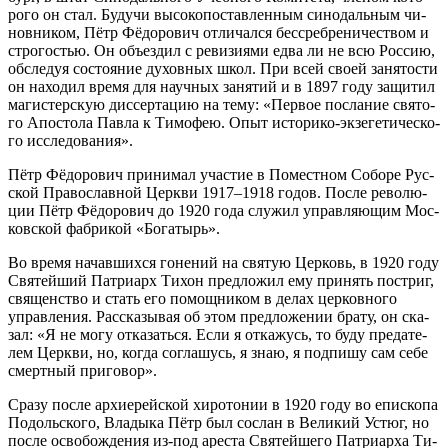
ро­го он стал. Бу­дучи вы­со­ко­по­став­лен­ным си­но­даль­ным чи­
нов­ни­ком, Пётр Фё­до­ро­вич от­ли­чал­ся бес­среб­ре­ни­че­ством и
стро­го­стью. Он объ­ез­дил с ре­ви­зи­я­ми ед­ва ли не всю Рос­сию,
об­сле­дуя со­сто­я­ние ду­хов­ных школ. При всей сво­ей за­ня­то­сти
он на­хо­дил вре­мя для на­уч­ных за­ня­тий и в 1897 го­ду за­щи­тил
ма­ги­стер­скую дис­сер­та­цию на те­му: «Пер­вое по­сла­ние свя­то­
го Апо­сто­ла Пав­ла к Ти­мо­фею. Опыт ис­то­ри­ко-эк­зе­ге­ти­че­ско­
го ис­сле­до­ва­ния».
Пётр Фё­до­ро­вич при­ни­мал уча­стие в По­мест­ном Со­бо­ре Рус­
ской Пра­во­слав­ной Церк­ви 1917–1918 го­дов. По­сле ре­во­лю­
ции Пётр Фё­до­ро­вич до 1920 го­да слу­жил управ­ля­ю­щим Мос­
ков­ской фаб­ри­кой «Бо­га­тырь».
Во вре­мя на­чав­ших­ся го­не­ний на свя­тую Цер­ковь, в 1920 го­ду
Свя­тей­ший Пат­ри­арх Ти­хон пред­ло­жил ему при­нять по­стриг,
свя­щен­ство и стать его по­мощ­ни­ком в де­лах цер­ков­но­го
управ­ле­ния. Рас­ска­зы­вая об этом пред­ло­же­нии бра­ту, он ска­
зал: «Я не мо­гу от­ка­зать­ся. Ес­ли я от­ка­жусь, то бу­ду пре­да­те­
лем Церк­ви, но, ко­гда со­гла­шусь, я знаю, я под­пи­шу сам се­бе
смерт­ный при­го­вор».
Сра­зу по­сле ар­хи­ерей­ской хи­ро­то­нии в 1920 го­ду во епи­ско­па
По­доль­ско­го, Вла­ды­ка Пётр был со­слан в Ве­ли­кий Устюг, но
по­сле осво­бож­де­ния из-под аре­ста Свя­тей­ше­го Пат­ри­ар­ха Ти­