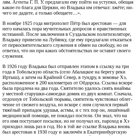
лям. Аген­ты Г. П. У. пред­ла­га­ли ему пой­ти на уступ­ки, обе­щая
ка­кие-то бла­га для Церк­ви, но Вла­ды­ка им от­ве­чал: лжё­те; ни­
че­го не да­ди­те, а толь­ко обе­ща­е­те…».
В но­яб­ре 1925 го­да мит­ро­по­лит Пётр был аре­сто­ван — для
него на­ча­лась по­ра му­чи­тель­ных до­про­сов и нрав­ствен­ных
ис­тя­за­ний. По­сле за­клю­че­ния в Суз­даль­ском по­ли­ти­зо­ля­то­ре,
Вла­ды­ку при­вез­ли на Лу­бян­ку, где ему пред­ла­га­ли от­ка­зать­ся
от пер­во­свя­ти­тель­ско­го слу­же­ния в об­мен на сво­бо­ду, но он
от­ве­тил, что ни при ка­ких об­сто­я­тель­ствах не оста­вит сво­е­го
слу­же­ния.
В 1926 го­ду Вла­ды­ка был от­прав­лен эта­пом в ссыл­ку на три
го­да в То­боль­скую об­ласть (се­ло Аба­лац­кое на бе­ре­гу ре­ки
Ир­тыш), а за­тем на Край­ний Се­вер, в тунд­ру, в зи­мо­вье Хэ,
рас­по­ло­жен­ное в 200 ки­ло­мет­рах от Об­дор­ска. Ссыл­ка вско­ре
бы­ла про­дле­на на два го­да. Свя­ти­те­лю уда­лось снять внай­мы
у мест­ной ста­руш­ки-са­мо­ед­ки до­мик из двух ком­нат. Сна­ча­ла,
от­дох­нув от То­боль­ской тюрь­мы, свя­ти­тель чув­ство­вал об­лег­
че­ние от све­же­го воз­ду­ха, но вско­ре с ним слу­чил­ся пер­вый
тя­жё­лый при­па­док уду­шья, аст­мы, и с тех пор он, ли­шён­ный
ме­ди­цин­ской по­мо­щи, не по­ки­дал по­сте­ли. Он знал, что на
его имя по­сту­па­ют по­сыл­ки, но не по­лу­чал их, па­ро­ход в Хэ
при­хо­дил лишь раз в год. Но в той же ссыл­ке Вла­ды­ка вновь
был аре­сто­ван в 1930 го­ду и за­клю­чён в Ека­те­рин­бург­скую