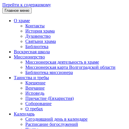
Перейти к содержимому
Главное меню
О храме
Контакты
История храма
Духовенство
Святыни храма
Библиотека
Воскресная школа
Миссионерство
Миссионерская деятельность в храме
Миссионерская карта Волгоградской области
Библиотека миссионера
Таинства и требы
Крещение
Венчание
Исповедь
Причастие (Евхаристия)
Соборование
О требах
Календарь
Сегодняшний день в календаре
Расписание богослужений