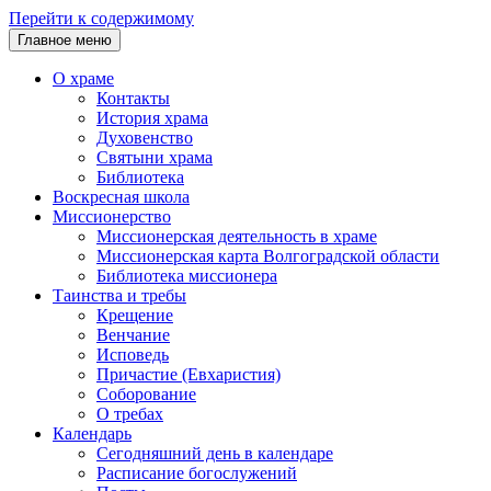
Перейти к содержимому
Главное меню
О храме
Контакты
История храма
Духовенство
Святыни храма
Библиотека
Воскресная школа
Миссионерство
Миссионерская деятельность в храме
Миссионерская карта Волгоградской области
Библиотека миссионера
Таинства и требы
Крещение
Венчание
Исповедь
Причастие (Евхаристия)
Соборование
О требах
Календарь
Сегодняшний день в календаре
Расписание богослужений