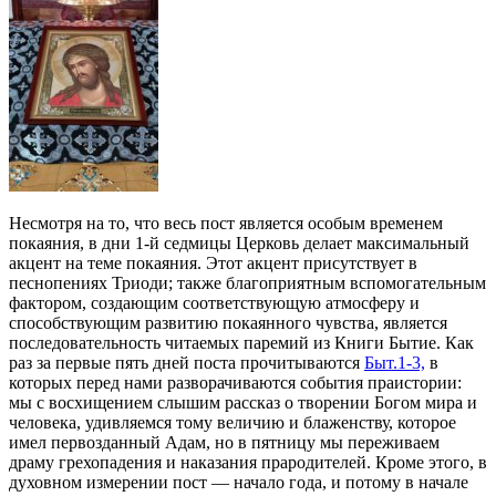
Несмотря на то, что весь пост является особым временем
покаяния, в дни 1-й седмицы Церковь делает максимальный
акцент на теме покаяния. Этот акцент присутствует в
песнопениях Триоди; также благоприятным вспомогательным
фактором, создающим соответствующую атмосферу и
способствующим развитию покаянного чувства, является
последовательность читаемых паремий из Книги Бытие. Как
раз за первые пять дней поста прочитываются
Быт.1-3,
в
которых перед нами разворачиваются события праистории:
мы с восхищением слышим рассказ о творении Богом мира и
человека, удивляемся тому величию и блаженству, которое
имел первозданный Адам, но в пятницу мы переживаем
драму грехопадения и наказания прародителей. Кроме этого, в
духовном измерении пост — начало года, и потому в начале