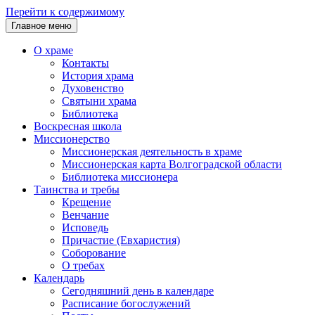
Перейти к содержимому
Главное меню
О храме
Контакты
История храма
Духовенство
Святыни храма
Библиотека
Воскресная школа
Миссионерство
Миссионерская деятельность в храме
Миссионерская карта Волгоградской области
Библиотека миссионера
Таинства и требы
Крещение
Венчание
Исповедь
Причастие (Евхаристия)
Соборование
О требах
Календарь
Сегодняшний день в календаре
Расписание богослужений