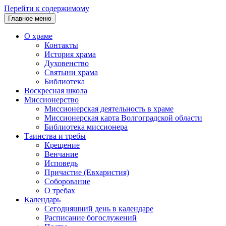
Перейти к содержимому
Главное меню
О храме
Контакты
История храма
Духовенство
Святыни храма
Библиотека
Воскресная школа
Миссионерство
Миссионерская деятельность в храме
Миссионерская карта Волгоградской области
Библиотека миссионера
Таинства и требы
Крещение
Венчание
Исповедь
Причастие (Евхаристия)
Соборование
О требах
Календарь
Сегодняшний день в календаре
Расписание богослужений