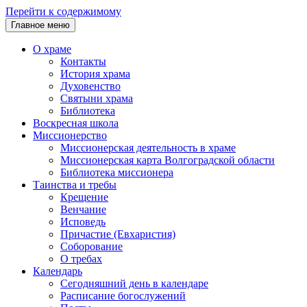
Перейти к содержимому
Главное меню
О храме
Контакты
История храма
Духовенство
Святыни храма
Библиотека
Воскресная школа
Миссионерство
Миссионерская деятельность в храме
Миссионерская карта Волгоградской области
Библиотека миссионера
Таинства и требы
Крещение
Венчание
Исповедь
Причастие (Евхаристия)
Соборование
О требах
Календарь
Сегодняшний день в календаре
Расписание богослужений