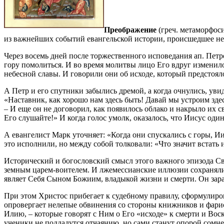
Преображение
(греч. метаморфоси
из важнейших событий евангельской истории, происшедшее нез
Через восемь дней после торжественного исповедания ап. Петр
гору помолиться. И во время молитвы лицо Его вдруг изменило
небесной славы. И говорили они об исходе, который предстоя
А Петр и его спутники забылись дремой, а когда очнулись, уви
«Наставник, как хорошо нам здесь быть! Давай мы устроим здес
– И еще он не договорил, как появилось облако и накрыло их с
Его слушайте!» И когда голос умолк, оказалось, что Иисус один
А евангелист Марк уточняет: «Когда они спускались с горы, Ии
это исполнили, но между собой толковали: «Что значит встать и
Исторический и богословский смысл этого важного эпизода Св
земным царем-воителем. И лжемессианские иллюзии сохранялис
являет Себя Сыном Божиим, владыкой жизни и смерти. Он заране
При этом Христос прибегает к судебному правилу, сформулиров
опровергает нелепые обвинения со стороны книжников и фарисе
Илию, – которые говорят с Ним о Его «исходе» к смерти и Вос
ученики не поддадутся отчаянию, но сами станут опорой сомн