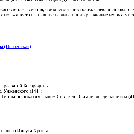
кого света» – сияния, явившегося апостолам. Слева и справа о
их ног – апостолы, павшие на лица и прикрывающие их руками о
я (Пензенская)
 Пресвятой Богородицы
, Унженского (1444)
Свв. жен Олимпиады диакониссы (410
 нашего Иисуса Христа