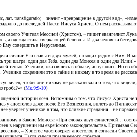
с, лат. transfiguratio) – значит «превращение в другой вид», «и
адолго до последней Пасхи Иисуса Христа. О нем рассказывают
ом своего Учителя Мессией (Христом), – пишет евангелист Лука,
сь, а одежда стала сверкающей белизны. И два человека беседов
ло Ему совершить в Иерусалиме.
дели сияние Его славы и двух мужей, стоящих рядом с Ним. И ко
ь три шатра: один для Тебя, один для Моисея и один для Илии!» 
воей тенью. Ученики, оказавшись в облаке, испугались. Но из о
. Ученики сохранили это в тайне и никому в то время не рассказа
сус велел, чтобы они никому не рассказывали о том, что видели,
з гроба?»» (
Мк.9:9-10
).
ященной истории ясен. Вспомним о том, что Иисуса Христа не т
ь у апостолов даже после Его Вознесения, вплоть до Пятидеся
е уверяет учеников в том, что близкие страдания – не поражени
анному в Законе Моисея: «При словах двух свидетелей… состоит
ев в нарушении им еврейского законодательства. Призывая Себе
кресению, – Христос удостоверяет апостолов в согласии Своего 
евающимся. Таков смысл празднуемого события.