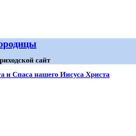
городицы
риходской сайт
га и Спаса нашего Иисуса Христа