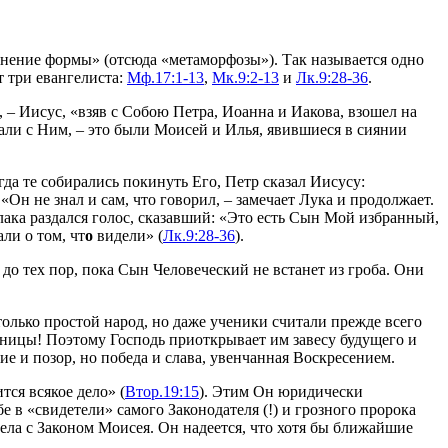
зменение формы» (отсюда «метаморфозы»). Так называется одно
 три евангелиста:
Мф.17:1-13
,
Мк.9:2-13
и
Лк.9:28-36
.
 – Иисус, «взяв с Собою Петра, Иоанна и Иакова, взошел на
али с Ним, – это были Моисей и Илья, явившиеся в сиянии
гда те собирались покинуть Его, Петр сказал Иисусу:
«Он не знал и сам, чтo говорил, – замечает Лука и продолжает.
блака раздался голос, сказавший: «Это есть Сын Мой избранный,
ли о том, чт
о
видели» (
Лк.9:28-36
).
 до тех пор, пока Сын Человеческий не встанет из гроба. Они
олько простой народ, но даже ученики считали прежде всего
тницы! Поэтому Господь приоткрывает им завесу будущего и
е и позор, но победа и слава, увенчанная Воскресением.
ся всякое дело» (
Втор.19:15
). Этим Он юридически
 в «свидетели» самого Законодателя (!) и грозного пророка
дела с Законом Моисея. Он надеется, что хотя бы ближайшие