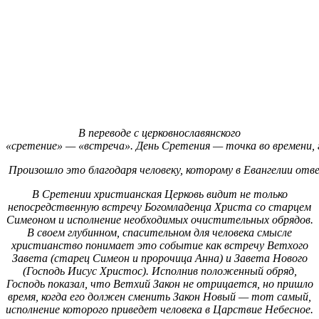
В переводе с церковнославянского
«сретение»
—
«встреча». День
Сретения
—
точка
во
времени, 
Произошло
это
благодаря
человеку, которому
в
Евангелии
отве
В Сретении христианская Церковь видит не только
непосредственную встречу Богомладенца Христа со старцем
Симеоном и исполнение необходимых очистительных обрядов.
В своем глубинном, спасительном для человека смысле
христианство понимает это событие как встречу Ветхого
Завета (старец Симеон и пророчица Анна) и Завета Нового
(Господь Иисус Христос). Исполнив положенный обряд,
Господь показал, что Ветхий Закон не отрицается, но пришло
время, когда его должен сменить Закон Новый — тот самый,
исполнение которого приведет человека в Царствие Небесное.