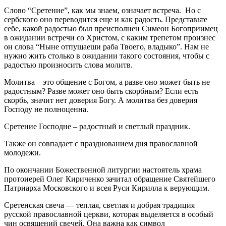
Слово “Сретение”, как мы знаем, означает встреча. Но с
сербского оно переводится еще и как радость. Представьте
себе, какой радостью был преисполнен Симеон Богоприимец
в ожидании встречи со Христом, с каким трепетом произнес
он слова “Ныне отпущаеши раба Твоего, владыко”. Нам не
нужно жить столько в ожидании такого состояния, чтобы с
радостью произносить слова молитв.
Молитва – это общение с Богом, а разве оно может быть не
радостным? Разве может оно быть скорбным? Если есть
скорбь, значит нет доверия Богу. А молитва без доверия
Господу не полноценна.
Сретение Господне – радостный и светлый праздник.
Также он совпадает с празднованием дня православной
молодежи.
По окончании Божественной литургии настоятель храма
протоиерей Олег Кириченко зачитал обращение Святейшего
Патриарха Московского и всея Руси Кирилла к верующим.
Сретенская свеча — теплая, светлая и добрая традиция
русской православной церкви, которая выделяется в особый
чин освящений свечей. Она важна как символ