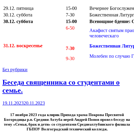
29.12. пятница
15-00
Вечернее Богослужен
30.12. суббота
7-30
Божественная Литург
30.12. суббота
15-00
Всенощное бдение
6-50
Акафист святым прао
человеческаго
31.12. воскресенье
Божественная Литу
7-30
Молебен по случаю Г
9-30
Без рубрики
Беседа священника со студентами о
семье.
19.11.2023
20.11.2023
17 ноября 2023 года клирик Прихода храма Покрова Пресвятой
Богородицы р.п. Средняя Ахтуба иерей Андрей Попов провел беседу на
тему «Семья, брак и дети» со студентами Среднеахтубинского филиала
ГБПОУ Волгоградский технический колледж.