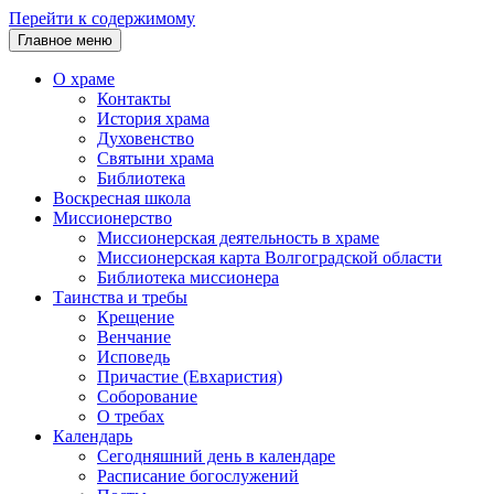
Перейти к содержимому
Главное меню
О храме
Контакты
История храма
Духовенство
Святыни храма
Библиотека
Воскресная школа
Миссионерство
Миссионерская деятельность в храме
Миссионерская карта Волгоградской области
Библиотека миссионера
Таинства и требы
Крещение
Венчание
Исповедь
Причастие (Евхаристия)
Соборование
О требах
Календарь
Сегодняшний день в календаре
Расписание богослужений