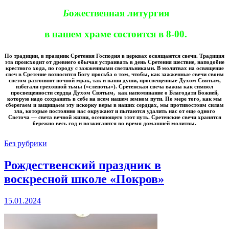
Б
ожественная литургия
в нашем храме состоится в 8-00.
По традиции, в праздник Сретения Господня в церквах освящаются свечи. Традиция
эта происходит от древнего обычая устраивать в день Сретения шествие, наподобие
крестного хода, по городу с зажженными светильниками. В молитвах на освящение
свеч в Сретение возносится Богу просьба о том, чтобы, как зажженные свечи своим
светом разгоняют ночной мрак, так и наши души, просвещенные Духом Святым,
избегали греховной тьмы («слепоты»). Сретенская свеча важна как символ
просвещенности сердца Духом Святым, как напоминание о Благодати Божией,
которую надо сохранить в себе на всем нашем земном пути. По мере того, как мы
сберегаем и защищаем эту искорку веры в наших сердцах, мы противостоим силам
зла, которые постоянно нас окружают и пытаются удалить нас от еще одного
Светоча — света вечной жизни, осеняющего этот путь. Сретенские свечи хранятся
бережно весь год и возжигаются во время домашней молитвы.
Без рубрики
Рождественский праздник в
воскресной школе «Покров»
15.01.2024