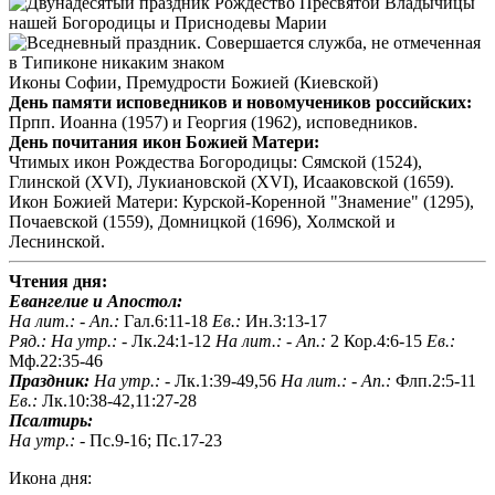
Рождество Пресвятой Владычицы
нашей Богородицы и Приснодевы Марии
Иконы Софии, Премудрости Божией (Киевской)
День памяти исповедников и новомучеников российских:
Прпп. Иоанна (1957) и Георгия (1962), исповедников.
День почитания икон Божией Матери:
Чтимых икон Рождества Богородицы: Сямской (1524),
Глинской (XVI), Лукиановской (XVI), Исааковской (1659).
Икон Божией Матери: Курской-Коренной "Знамение" (1295),
Почаевской (1559), Домницкой (1696), Холмской и
Леснинской.
Чтения дня:
Евангелие и Апостол:
На лит.: -
Ап.:
Гал.6:11-18
Ев.:
Ин.3:13-17
Ряд.:
На утр.: -
Лк.24:1-12
На лит.: -
Ап.:
2 Кор.4:6-15
Ев.:
Мф.22:35-46
Праздник:
На утр.: -
Лк.1:39-49,56
На лит.: -
Ап.:
Флп.2:5-11
Ев.:
Лк.10:38-42,11:27-28
Псалтирь:
На утр.: -
Пс.9-16; Пс.17-23
Икона дня: