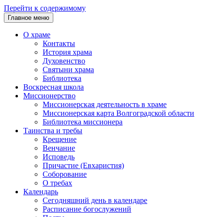
Перейти к содержимому
Главное меню
О храме
Контакты
История храма
Духовенство
Святыни храма
Библиотека
Воскресная школа
Миссионерство
Миссионерская деятельность в храме
Миссионерская карта Волгоградской области
Библиотека миссионера
Таинства и требы
Крещение
Венчание
Исповедь
Причастие (Евхаристия)
Соборование
О требах
Календарь
Сегодняшний день в календаре
Расписание богослужений