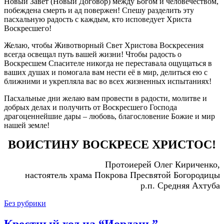
Новый Завет (Новый Договор) между Богом и человечеством,
побеждена смерть и ад повержен! Спешу разделить эту
пасхальную радость с каждым, кто исповедует Христа
Воскресшего!
Желаю, чтобы Животворный Свет Христова Воскресения
всегда освещал путь вашей жизни! Чтобы радость о
Воскресшем Спасителе никогда не переставала ощущаться в
ваших душах и помогала вам нести её в мир, делиться ею с
ближними и укрепляла вас во всех жизненных испытаниях!
Пасхальные дни желаю вам провести в радости, молитве и
добрых делах и получить от Воскресшего Господа
драгоценнейшие дары – любовь, благословение Божие и мир
нашей земле!
ВОИСТИНУ ВОСКРЕСЕ ХРИСТОС!
Протоиерей Олег Кириченко,
настоятель храма Покрова Пресвятой Богородицы
р.п. Средняя Ахтуба
Без рубрики