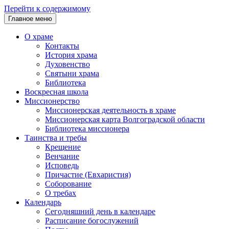
Перейти к содержимому
Главное меню
О храме
Контакты
История храма
Духовенство
Святыни храма
Библиотека
Воскресная школа
Миссионерство
Миссионерская деятельность в храме
Миссионерская карта Волгоградской области
Библиотека миссионера
Таинства и требы
Крещение
Венчание
Исповедь
Причастие (Евхаристия)
Соборование
О требах
Календарь
Сегодняшний день в календаре
Расписание богослужений