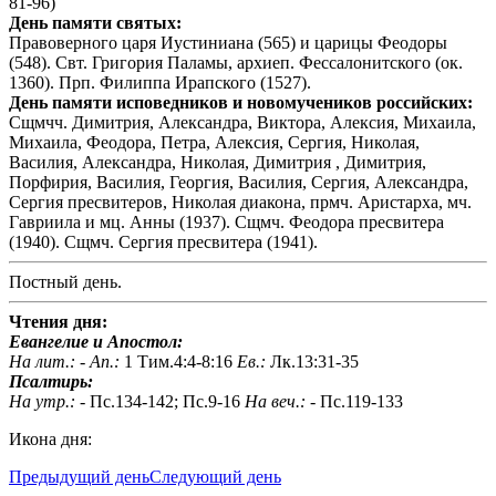
81-96)
День памяти святых:
Правоверного царя Иустиниана (565) и царицы Феодоры
(548). Свт. Григория Паламы, архиеп. Фессалонитского (ок.
1360). Прп. Филиппа Ирапского (1527).
День памяти исповедников и новомучеников российских:
Сщмчч. Димитрия, Александра, Виктора, Алексия, Михаила,
Михаила, Феодора, Петра, Алексия, Сергия, Николая,
Василия, Александра, Николая, Димитрия , Димитрия,
Порфирия, Василия, Георгия, Василия, Сергия, Александра,
Сергия пресвитеров, Николая диакона, прмч. Аристарха, мч.
Гавриила и мц. Анны (1937). Сщмч. Феодора пресвитера
(1940). Сщмч. Сергия пресвитера (1941).
Постный день.
Чтения дня:
Евангелие и Апостол:
На лит.: -
Ап.:
1 Тим.4:4-8:16
Ев.:
Лк.13:31-35
Псалтирь:
На утр.: -
Пс.134-142; Пс.9-16
На веч.: -
Пс.119-133
Икона дня:
Предыдущий день
Следующий день