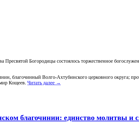
крова Пресвятой Богородицы состоялось торжественное богослу
ин, благочинный Волго‑Ахтубинского церковного округа; прот
имир Кощеев.
Читать далее
→
нском благочинии: единство молитвы и 