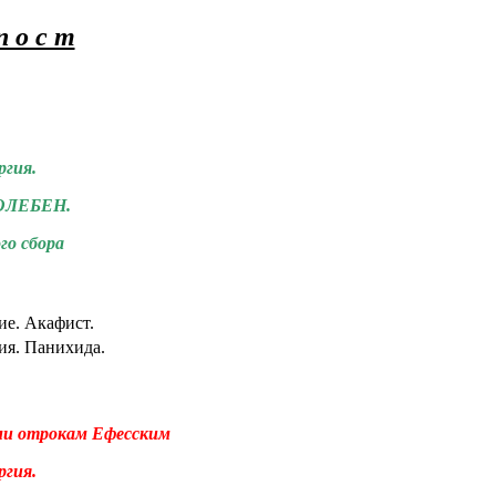
п о с т
гия.
ЛЕБЕН.
го сбора
ие. Акафист.
ия. Панихида.
ми отрокам Ефесским
гия.