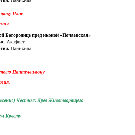
гия.
Панихида.
ороку Илие
ргия
ой Богородице пред иконой «Почаевская»
ие. Акафист.
гия.
Панихида.
ителю Пантелеимону
гия.
есение) Честных Древ Животворящего
ем Кресту