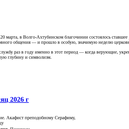
, 20 марта, в Волго‑Ахтубинском благочинии состоялось ставше
овного общения — и прошло в особую, значимую неделю церковн
ужбу раз в году именно в этот период — когда верующие, укре
ную глубину и символизм.
яц 2026 г
ие. Акафист преподобному Серафиму,
цу