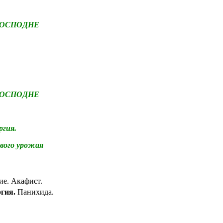
ГОСПОДНЕ
ГОСПОДНЕ
гия.
вого урожая
ие. Акафист.
гия.
Панихида.