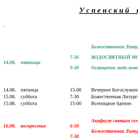
У с п е н с к и й 
Божественная Литур
7-30
ВОДОСВЯТНЫЙ МО
14
.
08
. пятница
9-30
Освящение меда ново
14.08. пятница
15-00
Вечернее Богослужен
15.08. суббота
7-30
Божественная Литург
15.08. суббота
15-00
Всенощное бдение.
Акафист святым се
16.08. воскресенье
6-50
Божественная Литур
7-30