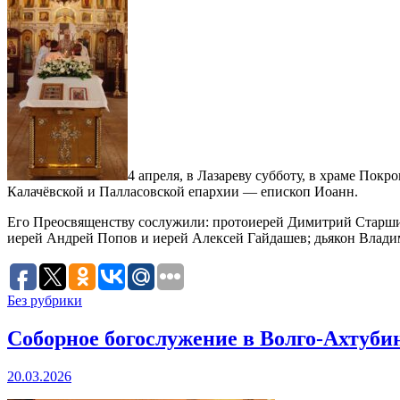
4 апреля, в Лазареву субботу, в храме По
Калачёвской и Палласовской епархии — епископ Иоанн.
Его Преосвященству сослужили: протоиерей Димитрий Старшин
иерей Андрей Попов и иерей Алексей Гайдашев; дьякон Влад
Без рубрики
Соборное богослужение в Волго‑Ахтуби
20.03.2026