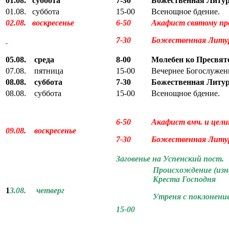
01.08. суббота
7-30
Божественная Литур
01.08. суббота
15-00
Всенощное бдение.
02.08. воскресенье
6-50
Акафист святому пр
7-30
Божественная Литу
05.08. среда
8-00
Молебен ко Пресвят
07.08. пятница
15-00
Вечернее Богослужен
08.08. суббота
7-30
Божественная Литур
08.08. суббота
15-00
Всенощное бдение.
6-50
Акафист вмч. и цел
09.08. воскресенье
7-30
Божественная Литур
Заговенье на Успенский пост.
Происхождение (изн
Креста Господня
1
3.08. четверг
Утреня с поклонени
15-00