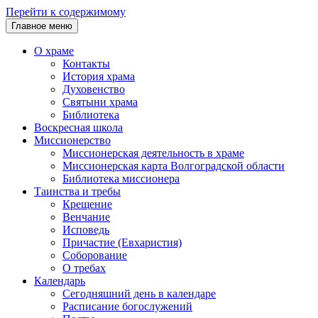
Перейти к содержимому
Главное меню
О храме
Контакты
История храма
Духовенство
Святыни храма
Библиотека
Воскресная школа
Миссионерство
Миссионерская деятельность в храме
Миссионерская карта Волгоградской области
Библиотека миссионера
Таинства и требы
Крещение
Венчание
Исповедь
Причастие (Евхаристия)
Соборование
О требах
Календарь
Сегодняшний день в календаре
Расписание богослужений