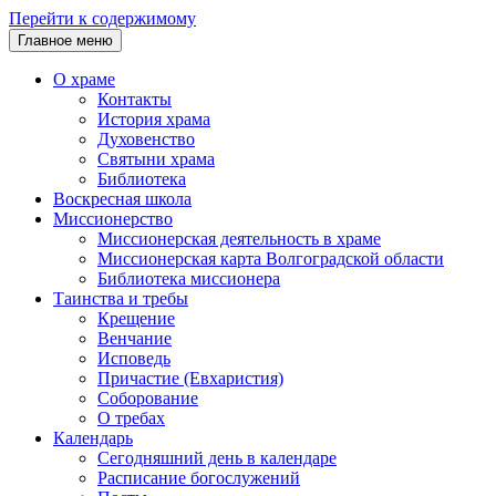
Перейти к содержимому
Главное меню
О храме
Контакты
История храма
Духовенство
Святыни храма
Библиотека
Воскресная школа
Миссионерство
Миссионерская деятельность в храме
Миссионерская карта Волгоградской области
Библиотека миссионера
Таинства и требы
Крещение
Венчание
Исповедь
Причастие (Евхаристия)
Соборование
О требах
Календарь
Сегодняшний день в календаре
Расписание богослужений