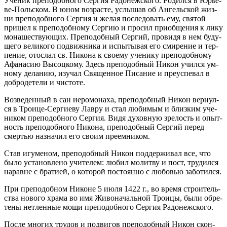
Уче­ник пре­по­доб­но­го Сер­гия Ра­до­неж­ско­го. Ро­дил­ся в Юрье­
ве-Поль­ском. В юном воз­расте, услы­шав об Ан­гель­ской жиз­
ни пре­по­доб­но­го Сер­гия и же­лая по­сле­до­вать ему, свя­той
при­шел к пре­по­доб­но­му Сер­гию и про­сил при­об­ще­ния к ли­ку
мо­на­ше­ству­ю­щих. Пре­по­доб­ный Сер­гий, про­ви­дя в нем бу­ду­
ще­го ве­ли­ко­го по­движ­ни­ка и ис­пы­ты­вая его сми­ре­ние и тер­
пе­ние, ото­слал св. Ни­ко­на к сво­е­му уче­ни­ку пре­по­доб­но­му
Афа­на­сию Вы­соц­ко­му. Здесь пре­по­доб­ный Ни­кон учил­ся ум­
но­му де­ла­нию, изу­чал Свя­щен­ное Пи­са­ние и пре­успе­вал в
доб­ро­де­те­ли и чи­сто­те.
Воз­ве­ден­ный в сан иеро­мо­на­ха, пре­по­доб­ный Ни­кон вер­нул­
ся в Тро­и­це-Сер­ги­е­ву Лав­ру и стал лю­би­мым и близ­ким уче­
ни­ком пре­по­доб­но­го Сер­гия. Ви­дя ду­хов­ную зре­лость и опыт­
ность пре­по­доб­но­го Ни­ко­на, пре­по­доб­ный Сер­гий пе­ред
смер­тью на­зна­чил его сво­им пре­ем­ни­ком.
Став игу­ме­ном, пре­по­доб­ный Ни­кон под­дер­жи­вал все, что
бы­ло уста­нов­ле­но учи­те­лем: лю­бил мо­лит­ву и пост, тру­дил­ся
на­равне с бра­ти­ей, о ко­то­рой по­сто­ян­но с лю­бо­вью за­бо­тил­ся.
При пре­по­доб­ном Ни­коне 5 июля 1422 г., во вре­мя стро­и­тель­
ства но­во­го хра­ма во имя Жи­во­на­чаль­ной Тро­и­цы, бы­ли об­ре­
те­ны нетлен­ные мо­щи пре­по­доб­но­го Сер­гия Ра­до­неж­ско­го.
По­сле мно­гих тру­дов и по­дви­гов пре­по­доб­ный Ни­кон скон­