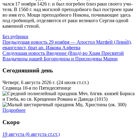
чал­ся 17 но­яб­ря 1426 г. и был по­гре­бен близ ра­ки сво­е­го учи­
те­ля. В 1560 г. над мо­ги­лой пре­по­доб­но­го был по­стро­ен храм
во имя его. Мо­щи пре­по­доб­но­го Ни­ко­на, по­чи­ва­ю­щие здесь
под гроб­ни­цей, от­де­ля­ют­ся от ра­ки ве­ли­ко­го Сер­гия од­ной
ка­мен­ной сте­ной.
Без рубрики
Предыдущая новость
29 ноября — Апостол Матфе́й (Леви́й),
евангелист, брат ап. Иа́кова Алфеева
Следующая новость
Введение (Вход) во Храм Пресвятой
Владычицы нашей Богородицы и Приснодевы Марии
Сегодняшний день
Четверг, 6 августа 2026 г.
(24 июля ст.ст.)
Седмица 10-я по Пятидесятнице
Мчч. блгвв. князей Бориса
и Глеба, во св. Крещении Романа и Давида (1015)
Мц. Христины (ок. 300)
Подробнее
Скоро
19 августа
(6 августа ст.ст.)