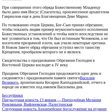
При совершении этого обряда Божественному Младенцу
было дано имя Иисус (Спаситель), произнесенное архангелом
Гавриилом еще в день Благовещения Деве Марии.
По толкованию отцов Церкви, Бог-Сын принял обрезание,
чтобы показать людям пример неукоснительного исполнения
Божественных установлений и чтобы никто впоследствии не
мог усомниться в том, что Он был истинным Человеком, а не
носителем призрачной плоти, как учили некоторые еретики.
В Новом Завете обряд обрезания уступил место таинству
Крещения, прообразом которого он и являлся.
Свидетельства о праздновании Обрезания Господня в
Восточной Церкви восходят к IV веку.
Праздник Обрезания Господня продолжается один день и
соединяется с празднованием памяти святого
Василия
Великого
, архиепископа Кесарии Каппадокийской, отчего в
народе он известен под именем Васильева дня.
Без рубрики
Предыдущая новость
13 января — Преподобная Мела́ния
Римляныня, Вифлеемская, Палестинская
Следующая новость
Архиерейское богослужение на отдание