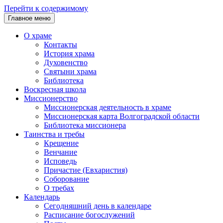
Перейти к содержимому
Главное меню
О храме
Контакты
История храма
Духовенство
Святыни храма
Библиотека
Воскресная школа
Миссионерство
Миссионерская деятельность в храме
Миссионерская карта Волгоградской области
Библиотека миссионера
Таинства и требы
Крещение
Венчание
Исповедь
Причастие (Евхаристия)
Соборование
О требах
Календарь
Сегодняшний день в календаре
Расписание богослужений