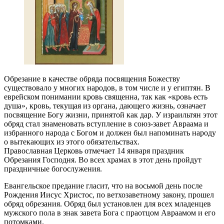
Обрезание в качестве обряда посвящения Божеству
существовало у многих народов, в том числе и у египтян. В
еврейском понимании кровь священна, так как «кровь есть
душа», кровь, текущая из органа, дающего жизнь, означает
посвящение Богу жизни, принятой как дар. У израильтян этот
обряд стал знаменовать вступление в союз-завет Авраама и
избранного народа с Богом и должен был напоминать народу
о вытекающих из этого обязательствах.
Православная Церковь отмечает 14 января праздник
Обрезания Господня. Во всех храмах в этот день пройдут
праздничные богослужения.
Евангельское предание гласит, что на восьмой день после
Рождения Иисус Христос, по ветхозаветному закону, прошел
обряд обрезания. Обряд был установлен для всех младенцев
мужского пола в знак завета Бога с праотцом Авраамом и его
потомками.