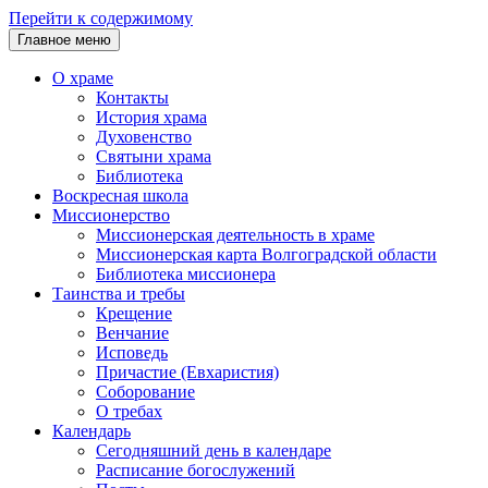
Перейти к содержимому
Главное меню
О храме
Контакты
История храма
Духовенство
Святыни храма
Библиотека
Воскресная школа
Миссионерство
Миссионерская деятельность в храме
Миссионерская карта Волгоградской области
Библиотека миссионера
Таинства и требы
Крещение
Венчание
Исповедь
Причастие (Евхаристия)
Соборование
О требах
Календарь
Сегодняшний день в календаре
Расписание богослужений