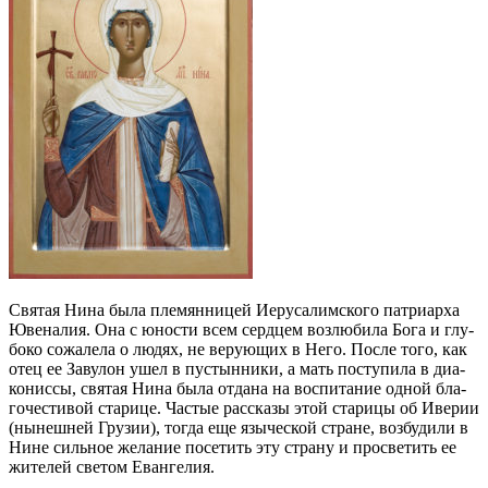
Свя­тая Ни­на бы­ла пле­мян­ни­цей Иеру­са­лим­ско­го пат­ри­ар­ха
Юве­на­лия. Она с юно­сти всем серд­цем воз­лю­би­ла Бо­га и глу­
бо­ко со­жа­ле­ла о лю­дях, не ве­ру­ю­щих в Него. По­сле то­го, как
отец ее За­ву­лон ушел в пу­стын­ни­ки, а мать по­сту­пи­ла в диа­
ко­нис­сы, свя­тая Ни­на бы­ла от­да­на на вос­пи­та­ние од­ной бла­
го­че­сти­вой ста­ри­це. Ча­стые рас­ска­зы этой ста­ри­цы об Иве­рии
(ны­неш­ней Гру­зии), то­гда еще язы­че­ской стране, воз­бу­ди­ли в
Нине силь­ное же­ла­ние по­се­тить эту стра­ну и про­све­тить ее
жи­те­лей све­том Еван­ге­лия.