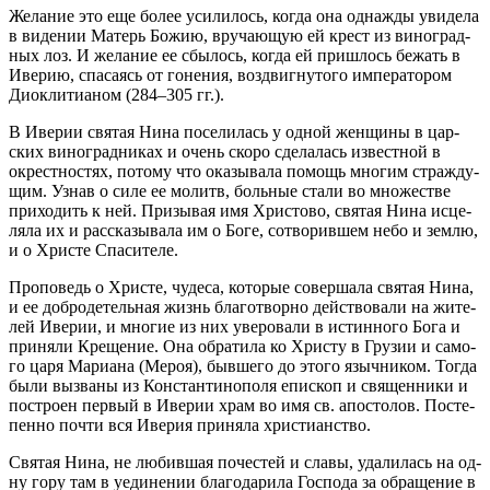
Же­ла­ние это еще бо­лее уси­ли­лось, ко­гда она од­на­жды уви­де­ла
в ви­де­нии Ма­терь Бо­жию, вру­ча­ю­щую ей крест из ви­но­град­
ных лоз. И же­ла­ние ее сбы­лось, ко­гда ей при­шлось бе­жать в
Иве­рию, спа­са­ясь от го­не­ния, воз­двиг­ну­то­го им­пе­ра­то­ром
Дио­кли­ти­а­ном (284–305 гг.).
В Иве­рии свя­тая Ни­на по­се­ли­лась у од­ной жен­щи­ны в цар­
ских ви­но­град­ни­ках и очень ско­ро сде­ла­лась из­вест­ной в
окрест­но­стях, по­то­му что ока­зы­ва­ла по­мощь мно­гим страж­ду­
щим. Узнав о си­ле ее мо­литв, боль­ные ста­ли во мно­же­стве
при­хо­дить к ней. При­зы­вая имя Хри­сто­во, свя­тая Ни­на ис­це­
ля­ла их и рас­ска­зы­ва­ла им о Бо­ге, со­тво­рив­шем небо и зем­лю,
и о Хри­сте Спа­си­те­ле.
Про­по­ведь о Хри­сте, чу­де­са, ко­то­рые со­вер­ша­ла свя­тая Ни­на,
и ее доб­ро­де­тель­ная жизнь бла­го­твор­но дей­ство­ва­ли на жи­те­
лей Иве­рии, и мно­гие из них уве­ро­ва­ли в ис­тин­но­го Бо­га и
при­ня­ли Кре­ще­ние. Она об­ра­ти­ла ко Хри­сту в Гру­зии и са­мо­
го ца­ря Ма­ри­а­на (Ме­роя), быв­ше­го до это­го языч­ни­ком. То­гда
бы­ли вы­зва­ны из Кон­стан­ти­но­по­ля епи­скоп и свя­щен­ни­ки и
по­стро­ен пер­вый в Иве­рии храм во имя св. апо­сто­лов. По­сте­
пен­но по­чти вся Иве­рия при­ня­ла хри­сти­ан­ство.
Свя­тая Ни­на, не лю­бив­шая по­че­стей и сла­вы, уда­ли­лась на од­
ну го­ру там в уеди­не­нии бла­го­да­ри­ла Гос­по­да за об­ра­ще­ние в