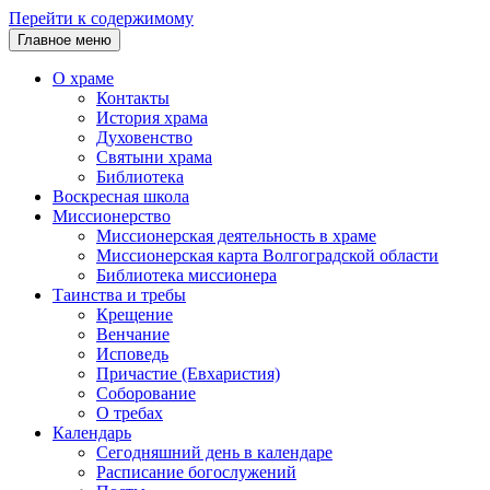
Перейти к содержимому
Главное меню
О храме
Контакты
История храма
Духовенство
Святыни храма
Библиотека
Воскресная школа
Миссионерство
Миссионерская деятельность в храме
Миссионерская карта Волгоградской области
Библиотека миссионера
Таинства и требы
Крещение
Венчание
Исповедь
Причастие (Евхаристия)
Соборование
О требах
Календарь
Сегодняшний день в календаре
Расписание богослужений