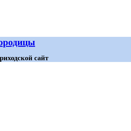
городицы
риходской сайт