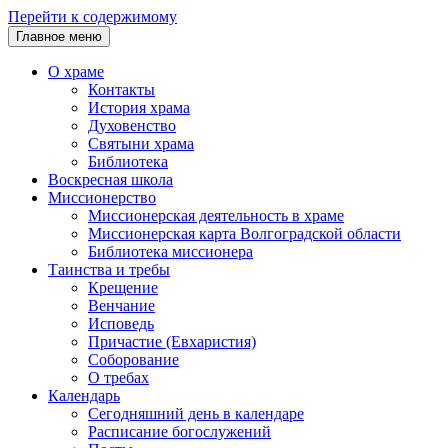
Перейти к содержимому
Главное меню
О храме
Контакты
История храма
Духовенство
Святыни храма
Библиотека
Воскресная школа
Миссионерство
Миссионерская деятельность в храме
Миссионерская карта Волгоградской области
Библиотека миссионера
Таинства и требы
Крещение
Венчание
Исповедь
Причастие (Евхаристия)
Соборование
О требах
Календарь
Сегодняшний день в календаре
Расписание богослужений