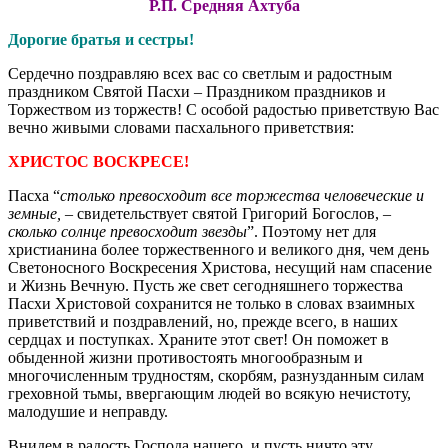
Р.П. Средняя Ахтуба
Дорогие братья и сестры!
Сердечно поздравляю всех вас со светлым и радостным
праздником Святой Пасхи – Праздником праздников и
Торжеством из торжеств! С особой радостью приветствую Вас
вечно живыми словами пасхального приветствия:
ХРИСТОС ВОСКРЕСЕ!
Пасха “
столько превосходит все торжества человеческие и
земные,
– свидетельствует святой Григорий Богослов, –
сколько солнце превосходит звезды
”. Поэтому нет для
христианина более торжественного и великого дня, чем день
Светоносного Воскресения Христова, несущий нам спасение
и Жизнь Вечную. Пусть же свет сегодняшнего торжества
Пасхи Христовой сохранится не только в словах взаимных
приветствий и поздравлений, но, прежде всего, в наших
сердцах и поступках. Храните этот свет! Он поможет в
обыденной жизни противостоять многообразным и
многочисленным трудностям, скорбям, разнузданным силам
греховной тьмы, ввергающим людей во всякую нечистоту,
малодушие и неправду.
Внидем в радость Господа нашего, и пусть ничто эту