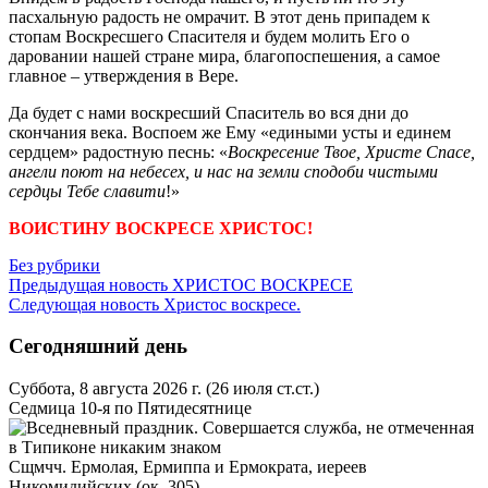
пасхальную радость не омрачит. В этот день припадем к
стопам Воскресшего Спасителя и будем молить Его о
даровании нашей стране мира, благопоспешения, а самое
главное – утверждения в Вере.
Да будет с нами воскресший Спаситель во вся дни до
скончания века. Воспоем же Ему «едиными усты и единем
сердцем» радостную песнь: «
Воскресение Твое, Христе Спасе,
ангели поют на небесех, и нас на земли сподоби чистыми
сердцы Тебе славити
!»
ВОИСТИНУ ВОСКРЕСЕ ХРИСТОС!
Без рубрики
Предыдущая новость
ХРИСТОС ВОСКРЕСЕ
Следующая новость
Христос воскресе.
Сегодняшний день
Суббота, 8 августа 2026 г.
(26 июля ст.ст.)
Седмица 10-я по Пятидесятнице
Сщмчч. Ермолая, Ермиппа и Ермократа, иереев
Никомидийских (ок. 305)