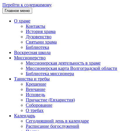
Перейти к содержимому
Главное меню
О храме
Контакты
История храма
Духовенство
Святыни храма
Библиотека
Воскресная школа
Миссионерство
Миссионерская деятельность в храме
Миссионерская карта Волгоградской области
Библиотека миссионера
Таинства и требы
Крещение
Венчание
Исповедь
Причастие (Евхаристия)
Соборование
О требах
Календарь
Сегодняшний день в календаре
Расписание богослужений