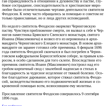
гая спра­вед­ли­вость в от­но­ше­нии к ду­хо­вен­ству и пастве, глу­
бо­кое со­стра­да­ние, снис­хо­ди­тель­ность и хри­сти­ан­ское ми­ро­
лю­бие бы­ли от­ли­чи­тель­ны­ми чер­та­ми де­я­тель­но­сти свя­ти­те­ля
Фе­о­до­сия. К нему ча­сто об­ра­ща­лись за по­мо­щью и со­ве­том не
толь­ко пра­во­слав­ные, но и ли­ца дру­гих ис­по­ве­да­ний.
Но недол­го свя­ти­тель Фе­о­до­сии окорм­лял Чер­ни­гов­скую
паст­ву. Чув­ствуя при­бли­же­ние смер­ти, он вы­звал к се­бе в Чер­
ни­гов на­мест­ни­ка Брян­ско­го Свен­ско­го мо­на­сты­ря, свя­то­го
Иоан­на (Мак­си­мо­ви­ча) и воз­вел его из иеро­мо­на­ха в ар­хи­
манд­ри­та Чер­ни­гов­ско­го Елец­ко­го мо­на­сты­ря. В но­вом ар­хи­
манд­ри­те он за­ра­нее го­то­вил се­бе пре­ем­ни­ка. 6 фев­ра­ля 1696
го­да свя­ти­тель Фе­о­до­сий скон­чал­ся и был по­гре­бен в Чер­ни­
гов­ском ка­фед­раль­ном Бо­ри­со­глеб­ском со­бо­ре, за пра­вым кли­
ро­сом, в осо­бо сде­лан­ном для то­го скле­пе. Впо­след­ствии его
пре­ем­ник свя­ти­тель Иоанн (Мак­си­мо­вич) по­стро­ил над его
гро­бом кир­пич­ный свод с хва­леб­ной над­пи­сью в сти­хах в
бла­го­дар­ность за чу­дес­ное ис­це­ле­ние от тяж­кой бо­лез­ни. Осо­
бое бла­го­дат­ное да­ро­ва­ние, ко­то­рое стя­жал свя­ти­тель Фе­о­до­
сий, за­сви­де­тель­ство­ва­но его по­движ­ни­че­ской жиз­нью и со­
кро­вен­ной по­мо­щью всем, воз­но­сив­шим ему мо­лит­вы.
Про­слав­ле­ние свя­ти­те­ля Фе­о­до­сия со­вер­ши­лось 9 сен­тяб­ря
1896 го­да.