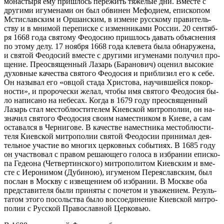
мо­на­сты­ря ему при­шлось пе­ре­жить тя­же­лые дни. Вме­сте с
дру­ги­ми игу­ме­на­ми он был об­ви­нен Ме­фо­ди­ем, епи­ско­пом
Мсти­слав­ским и Ор­шан­ским, в из­мене рус­ско­му пра­ви­тель­
ству и в мни­мой пе­ре­пис­ке с из­мен­ни­ка­ми Рос­сии. 20 сен­тяб­
ря 1668 го­да свя­то­му Фе­о­до­сию при­шлось да­вать объ­яс­не­ния
по это­му де­лу. 17 но­яб­ря 1668 го­да кле­ве­та бы­ла об­на­ру­же­на,
и свя­той Фе­о­до­сий вме­сте с дру­ги­ми игу­ме­на­ми по­лу­чил про­
ще­ние. Прео­свя­щен­ный Ла­зарь (Ба­ра­но­вич) оце­нил вы­со­кие
ду­хов­ные ка­че­ства свя­то­го Фе­о­до­сия и при­бли­зил его к се­бе.
Он на­зы­вал его «ов­цой ста­да Хри­сто­ва, на­учив­шей­ся по­кор­
но­сти», и про­ро­че­ски же­лал, чтобы имя свя­то­го Фе­о­до­сия бы­
ло на­пи­са­но на небе­сах. Ко­гда в 1679 го­ду прео­свя­щен­ный
Ла­зарь стал ме­сто­блю­сти­те­лем Ки­ев­ской мит­ро­по­лии, он на­
зна­чил свя­то­го Фе­о­до­сия сво­им на­мест­ни­ком в Ки­е­ве, а сам
оста­вал­ся в Чер­ни­го­ве. В ка­че­стве на­мест­ни­ка ме­сто­блю­сти­
те­ля Ки­ев­ской мит­ро­по­лии свя­той Фе­о­до­сии при­ни­мал де­я­
тель­ное уча­стие во мно­гих цер­ков­ных со­бы­ти­ях. В 1685 го­ду
он участ­во­вал с пра­вом ре­ша­ю­ще­го го­ло­са в из­бра­нии епи­ско­
па Ге­део­на (Чет­вер­тин­ско­го) мит­ро­по­ли­том Ки­ев­ским и вме­
сте с Иеро­ни­мом (Ду­би­ною), игу­ме­ном Пе­ре­я­с­лав­ским, был
по­слан в Моск­ву с из­ве­ще­ни­ем об из­бра­нии. В Москве оба
пред­ста­ви­те­ля бы­ли при­ня­ты с по­че­том и ува­же­ни­ем. Ре­зуль­
та­том это­го по­соль­ства бы­ло вос­со­еди­не­ние Ки­ев­ской мит­ро­
по­лии с Рус­ской Пра­во­слав­ной Цер­ко­вью.