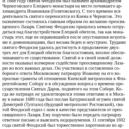
В 1688 го­ду свя­той Фе­о­до­сии был на­зна­чен ар­хи­манд­ри­том
Чер­ни­гов­ско­го Елец­ко­го мо­на­сты­ря на ме­сто по­чив­ше­го ар­
хи­манд­ри­та Иоан­ни­кия (Го­ля­тов­ско­го). С то­го вре­ме­ни вся
де­я­тель­ность свя­то­го пе­ре­но­сит­ся из Ки­е­ва в Чер­ни­гов. Это
на­зна­че­ние со­сто­я­лось глав­ным об­ра­зом по же­ла­нию прео­свя­
щен­но­го Ла­за­ря. Свя­то­му Фе­о­до­сию при­шлось нема­ло по­тру­
дить­ся над бла­го­устрой­ством Елец­кой оби­те­ли, так как мо­на­
стырь этот, еще не опра­вив­ший­ся по­сле опу­сто­ше­ния иезу­и­та­
ми и до­ми­ни­кан­ца­ми, был весь­ма бе­ден и неустро­ен. Тру­да­ми
свя­то­го Фе­о­до­сия уда­лось до­стиг­нуть в про­дол­же­ние двух-
трех лет для Елец­кой оби­те­ли бла­го­со­сто­я­ния, вполне обес­пе­
чи­вав­ше­го ее су­ще­ство­ва­ние. Свя­той и в сво­ей но­вой долж­
но­сти ока­зы­вал все­мер­ное со­дей­ствие прео­свя­щен­но­му Ла­за­
рю во всех важ­ных де­лах. Он участ­во­вал в со­став­ле­нии со­
бор­но­го от­ве­та Мос­ков­ско­му пат­ри­ар­ху Иоаки­му на его во­
прос­ные гра­мо­ты об от­но­ше­нии Ки­ев­ской мит­ро­по­лии к Фло­
рен­тий­ско­му Со­бо­ру и в об­суж­де­нии во­про­са о вре­ме­ни пре­
су­ществ­ле­ния Свя­тых Да­ров, под­ня­то­го на этом Со­бо­ре. Ко­
гда же пат­ри­арх не удо­вле­тво­рил­ся эти­ми от­ве­та­ми и в Моск­
ву в на­ча­ле 1689 го­да был по­слан Ба­ту­рин­ский игу­мен свя­той
Ди­мит­рий (Туп­та­ло) (бу­ду­щий мит­ро­по­лит Ро­стов­ский), свя­
той Фе­о­до­сий ез­дил с ним в ка­че­стве пред­ста­ви­те­ля от прео­
свя­щен­но­го Ла­за­ря. Ему по­ру­че­но бы­ло пе­ре­дать пат­ри­ар­ху
от­вет­ное пись­мо и вы­яс­нить недо­ра­зу­ме­ния. 11 сен­тяб­ря 1692
го­да свя­той Фе­о­до­сий был тор­же­ствен­но хи­ро­то­ни­сан во ар­