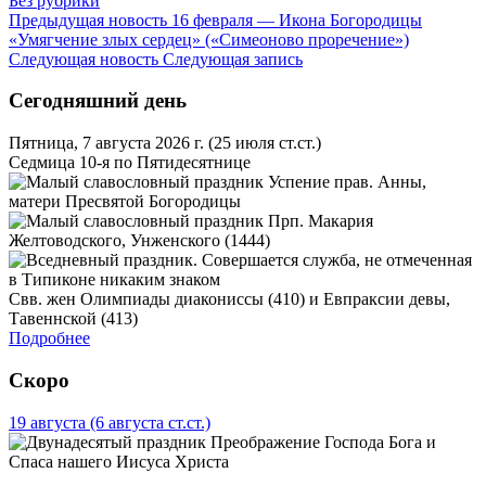
Без рубрики
Предыдущая новость
16 февраля — Икона Богородицы
«Умягчение злых сердец» («Симеоново проречение»)
Следующая новость
Следующая запись
Сегодняшний день
Пятница, 7 августа 2026 г.
(25 июля ст.ст.)
Седмица 10-я по Пятидесятнице
Успение прав. Анны,
матери Пресвятой Богородицы
Прп. Макария
Желтоводского, Унженского (1444)
Свв. жен Олимпиады диакониссы (410) и Евпраксии девы,
Тавеннской (413)
Подробнее
Скоро
19 августа
(6 августа ст.ст.)
Преображение Господа Бога и
Спаса нашего Иисуса Христа