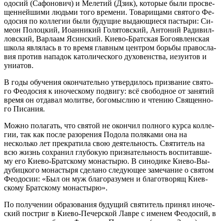
о­до­сий (Са­фо­но­вич) и Ме­ле­тий (Дзик), ко­то­рые бы­ли про­све­
щен­ней­ши­ми людь­ми то­го вре­ме­ни. То­ва­ри­ща­ми свя­то­го Фе­
о­до­сия по кол­ле­гии бы­ли бу­ду­щие вы­да­ю­щи­е­ся пас­ты­ри: Си­
ме­он По­лоц­кий, Иоан­ни­кий Го­ля­тов­ский, Ан­то­ний Ра­ди­вил­
лов­ский, Вар­ла­ам Ясин­ский. Ки­е­во-Брат­ская Бо­го­яв­лен­ская
шко­ла яв­ля­лась в то вре­мя глав­ным цен­тром борь­бы пра­во­сла­
вия про­тив на­па­док ка­то­ли­че­ско­го ду­хо­вен­ства, иезу­и­тов и
уни­а­тов.
В го­ды обу­че­ния окон­ча­тель­но утвер­ди­лось при­зва­ние свя­то­
го Фе­о­до­сия к ино­че­ско­му по­дви­гу: всё сво­бод­ное от за­ня­тий
вре­мя он от­да­вал мо­лит­ве, бо­го­мыс­лию и чте­нию Свя­щен­но­
го Пи­са­ния.
Мож­но по­ла­гать, что свя­той не окон­чил пол­но­го кур­са кол­ле­
гии, так как по­сле ра­зо­ре­ния По­до­ла по­ля­ка­ми она на
несколь­ко лет пре­кра­ти­ла свою де­я­тель­ность. Свя­ти­тель на
всю жизнь со­хра­нил глу­бо­кую при­зна­тель­ность вос­пи­тав­ше­
му его Ки­е­во-Брат­ско­му мо­на­сты­рю. В си­но­ди­ке Ки­е­во-Вы­
ду­биц­ко­го мо­на­сты­ря сде­ла­но сле­ду­ю­щее за­ме­ча­ние о свя­том
Фе­о­до­сии: «Был он муж бла­го­ра­зу­мен и бла­го­тво­рящ Ки­ев­
ско­му Брат­ско­му мо­на­сты­рю».
По по­лу­че­нии об­ра­зо­ва­ния бу­ду­щий свя­ти­тель при­нял ино­че­
ский по­стриг в Ки­е­во-Пе­чер­ской Лав­ре с име­нем Фе­о­до­сий, в