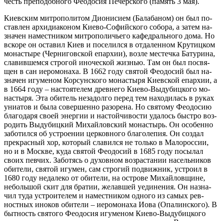
честь пре­по­доб­но­го Фе­о­до­сия Пе­чер­ско­го (па­мять 3 мая).
Ки­ев­ским мит­ро­по­ли­том Ди­о­ни­си­ем (Ба­ла­ба­ном) он был по­
став­лен ар­хи­ди­а­ко­ном Ки­е­во-Со­фий­ско­го со­бо­ра, а за­тем на­
зна­чен на­мест­ни­ком мит­ро­по­ли­чье­го ка­фед­раль­но­го до­ма. Но
вско­ре он оста­вил Ки­ев и по­се­лил­ся в от­да­лен­ном Кру­тиц­ком
мо­на­сты­ре (Чер­ни­гов­ской епар­хии), воз­ле ме­стеч­ка Ба­ту­ри­на,
сла­вив­шем­ся стро­гой ино­че­ской жиз­нью. Там он был по­свя­
щен в сан иеро­мо­на­ха. В 1662 го­ду свя­той Фе­о­до­сий был на­
зна­чен игу­ме­ном Кор­сун­ско­го мо­на­сты­ря Ки­ев­ской епар­хии, а
в 1664 го­ду – на­сто­я­те­лем древ­не­го Ки­е­во-Вы­ду­биц­ко­го мо­
на­сты­ря. Эта оби­тель неза­дол­го пе­ред тем на­хо­ди­лась в ру­ках
уни­а­тов и бы­ла со­вер­шен­но ра­зо­ре­на. Но свя­то­му Фе­о­до­сию
бла­го­да­ря сво­ей энер­гии и на­стой­чи­во­сти уда­лось быст­ро воз­
ро­дить Вы­ду­биц­кий Ми­хай­лов­ский мо­на­стырь. Он осо­бен­но
за­бо­тил­ся об устро­е­нии цер­ков­но­го бла­го­ле­пия. Он со­здал
пре­крас­ный хор, ко­то­рый сла­вил­ся не толь­ко в Ма­ло­рос­сии,
но и в Москве, ку­да свя­той Фе­о­до­сий в 1685 го­ду по­сы­лал
сво­их пев­чих. За­бо­тясь о ду­хов­ном воз­рас­та­нии на­сель­ни­ков
оби­те­ли, свя­той игу­мен, сам стро­гий по­движ­ник, устро­ил в
1680 го­ду неда­ле­ко от оби­те­ли, на ост­ро­ве Ми­хай­лов­щине,
неболь­шой скит для бра­тии, же­лав­шей уеди­не­ния. Он на­зна­
чил ту­да устро­и­те­лем и на­мест­ни­ком од­но­го из са­мых рев­
ност­ных ино­ков оби­те­ли – иеро­мо­на­ха Иова (Опа­лин­ско­го). В
быт­ность свя­то­го Фе­о­до­сия игу­ме­ном Ки­е­во-Вы­ду­биц­ко­го