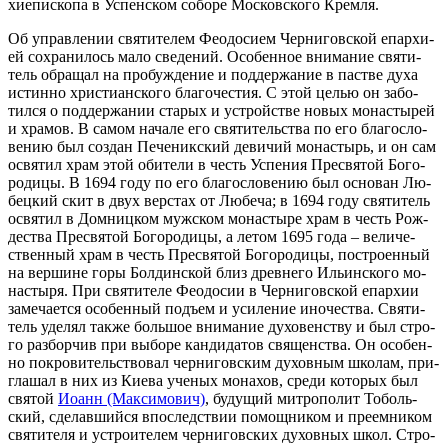
хи­епи­ско­па в Успен­ском со­бо­ре Мос­ков­ско­го Крем­ля.
Об управ­ле­нии свя­ти­те­лем Фе­о­до­си­ем Чер­ни­гов­ской епар­хи­
ей со­хра­ни­лось ма­ло све­де­ний. Осо­бен­ное вни­ма­ние свя­ти­
тель об­ра­щал на про­буж­де­ние и под­дер­жа­ние в пастве ду­ха
ис­тин­но хри­сти­ан­ско­го бла­го­че­стия. С этой це­лью он за­бо­
тил­ся о под­дер­жа­нии ста­рых и устрой­стве но­вых мо­на­сты­рей
и хра­мов. В са­мом на­ча­ле его свя­ти­тель­ства по его бла­го­сло­
ве­нию был со­здан Пе­че­ник­ский де­ви­чий мо­на­стырь, и он сам
освя­тил храм этой оби­те­ли в честь Успе­ния Пре­свя­той Бо­го­
ро­ди­цы. В 1694 го­ду по его бла­го­сло­ве­нию был ос­но­ван Лю­
бец­кий скит в двух вер­стах от Лю­бе­ча; в 1694 го­ду свя­ти­тель
освя­тил в Дом­ниц­ком муж­ском мо­на­сты­ре храм в честь Рож­
де­ства Пре­свя­той Бо­го­ро­ди­цы, а ле­том 1695 го­да – ве­ли­че­
ствен­ный храм в честь Пре­свя­той Бо­го­ро­ди­цы, по­стро­ен­ный
на вер­шине го­ры Бол­дин­ской близ древ­не­го Ильин­ско­го мо­
на­сты­ря. При свя­ти­те­ле Фе­о­до­сии в Чер­ни­гов­ской епар­хии
за­ме­ча­ет­ся осо­бен­ный подъ­ем и уси­ле­ние ино­че­ства. Свя­ти­
тель уде­лял так­же боль­шое вни­ма­ние ду­хо­вен­ству и был стро­
го раз­бор­чив при вы­бо­ре кан­ди­да­тов свя­щен­ства. Он осо­бен­
но по­кро­ви­тель­ство­вал чер­ни­гов­ским ду­хов­ным шко­лам, при­
гла­шал в них из Ки­е­ва уче­ных мо­на­хов, сре­ди ко­то­рых был
свя­той
Иоанн (Мак­си­мо­вич)
, бу­ду­щий мит­ро­по­лит То­боль­
ский, сде­лав­ший­ся впо­след­ствии по­мощ­ни­ком и пре­ем­ни­ком
свя­ти­те­ля и устро­и­те­лем чер­ни­гов­ских ду­хов­ных школ. Стро­