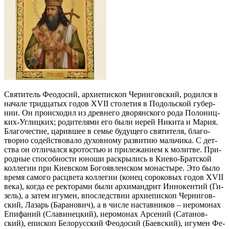
Свя­ти­тель Фе­о­до­сий, ар­хи­епи­скоп Чер­ни­гов­ский, ро­дил­ся в
на­ча­ле трид­ца­тых го­дов XVII сто­ле­тия в По­доль­ской гу­бер­
нии. Он про­ис­хо­дил из древ­не­го дво­рян­ско­го ро­да По­ло­ниц­
ких-Уг­лиц­ких; ро­ди­те­ля­ми его бы­ли иерей Ни­ки­та и Ма­рия.
Бла­го­че­стие, ца­рив­шее в се­мье бу­ду­ще­го свя­ти­те­ля, бла­го­
твор­но со­дей­ство­ва­ло ду­хов­но­му раз­ви­тию маль­чи­ка. С дет­
ства он от­ли­чал­ся кро­то­стью и при­ле­жа­ни­ем к мо­лит­ве. При­
род­ные спо­соб­но­сти юно­ши рас­кры­лись в Ки­е­во-Брат­ской
кол­ле­гии при Ки­ев­ском Бо­го­яв­лен­ском мо­на­сты­ре. Это бы­ло
вре­мя са­мо­го рас­цве­та кол­ле­гии (ко­нец со­ро­ко­вых го­дов XVII
ве­ка), ко­гда ее рек­то­ра­ми бы­ли ар­хи­манд­рит Ин­но­кен­тий (Ги­
зель), а за­тем игу­мен, впо­след­ствии ар­хи­епи­скоп Чер­ни­гов­
ский, Ла­зарь (Ба­ра­но­вич), а в чис­ле на­став­ни­ков – иеро­мо­нах
Епи­фа­ний (Сла­ви­нец­кий), иеро­мо­нах Ар­се­ний (Са­та­нов­
ский), епи­скоп Бе­ло­рус­ский Фе­о­до­сий (Ба­ев­ский), игу­мен Фе­