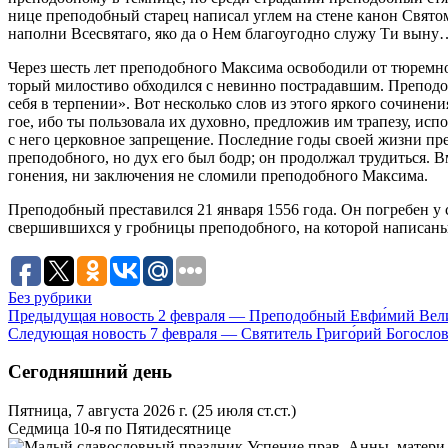
ни­це пре­по­доб­ный ста­рец на­пи­сал уг­лем на стене ка­нон Свя­то
на­пол­ни Все­свя­та­го, яко да о Нем бла­го­угод­но слу­жу Ти вы­н
Через шесть лет пре­по­доб­но­го Мак­си­ма осво­бо­ди­ли от тю­рем­н
то­рый ми­ло­сти­во об­хо­дил­ся с невин­но по­стра­дав­шим. Пре­по­д
се­бя в тер­пе­нии». Вот несколь­ко слов из это­го яр­ко­го со­чи­не­н
гое, ибо ты поль­зо­ва­ла их ду­хов­но, пред­ло­жив им тра­пе­зу, ис­
с него цер­ков­ное за­пре­ще­ние. По­след­ние го­ды сво­ей жиз­ни пре
пре­по­доб­но­го, но дух его был бодр; он про­дол­жал тру­дить­ся. В
го­не­ния, ни за­клю­че­ния не сло­ми­ли пре­по­доб­но­го Мак­си­ма.
Пре­по­доб­ный пре­ста­вил­ся 21 ян­ва­ря 1556 го­да. Он по­гре­бен у с
свер­шив­ших­ся у гроб­ни­цы пре­по­доб­но­го, на ко­то­рой на­пи­са­
Без рубрики
Предыдущая новость
2 февраля — Преподобный Евфи́мий Вел
Следующая новость
7 февраля — Святитель Григо́рий Богосло
Сегодняшний день
Пятница, 7 августа 2026 г.
(25 июля ст.ст.)
Седмица 10-я по Пятидесятнице
Успение прав. Анны, матери