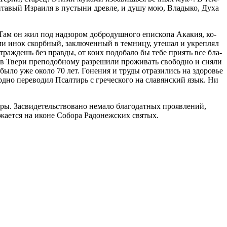
­тавый Из­ра­и­ля в пу­сты­ни древ­ле, и ду­шу мою, Вла­ды­ко, Ду­ха
 Там он жил под над­зо­ром доб­ро­душ­но­го епи­ско­па Ака­кия, ко­
ки­ми инок скорб­ный, за­клю­чен­ный в тем­ни­цу, уте­шал и укреп­лял
страж­дешь без прав­ды, от ко­их по­до­ба­ло бы те­бе при­ять все бла­
 Тве­ри пре­по­доб­но­му раз­ре­ши­ли про­жи­вать сво­бод­но и сня­ли
ы­ло уже око­ло 70 лет. Го­не­ния и тру­ды от­ра­зи­лись на здо­ро­вье
д­но пе­ре­во­дил Псал­тирь с гре­че­ско­го на сла­вян­ский язык. Ни
ы. За­сви­де­тель­ство­ва­но нема­ло бла­го­дат­ных про­яв­ле­ний,
жа­ет­ся на иконе Со­бо­ра Ра­до­неж­ских свя­тых.