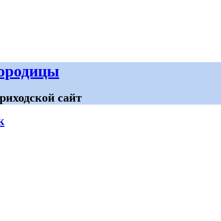
городицы
риходской сайт
к