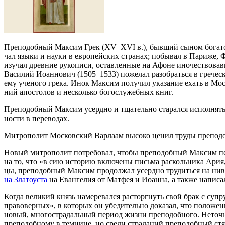
Пре­по­доб­ный Мак­сим Грек (XV–XVI в.), быв­ший сы­ном бо­га­то­го г
чал язы­ки и на­у­ки в ев­ро­пей­ских стра­нах; по­бы­вал в Па­ри­же,
изу­чал древ­ние ру­ко­пи­си, остав­лен­ные на Афоне ино­че­ство­вав­
Ва­си­лий Иоан­но­вич (1505–1533) по­же­лал разо­брать­ся в гре­че­ски
ему уче­но­го гре­ка. Инок Мак­сим по­лу­чил ука­за­ние ехать в Моск­
ний апо­сто­лов и несколь­ко бо­го­слу­жеб­ных книг.
Пре­по­доб­ный Мак­сим усерд­но и тща­тель­но ста­рал­ся ис­пол­нять 
но­сти в пе­ре­во­дах.
Мит­ро­по­лит Мос­ков­ский Вар­ла­ам вы­со­ко це­нил тру­ды пре­по­доб
Но­вый мит­ро­по­лит по­тре­бо­вал, чтобы пре­по­доб­ный Мак­сим пе
на то, что «в сию ис­то­рию вклю­че­ны пись­ма рас­коль­ни­ка Ария,
цы, пре­по­доб­ный Мак­сим про­дол­жал усерд­но тру­дить­ся на ни­ве д
на Зла­то­уста
на Еван­ге­лия от Мат­фея и Иоан­на, а так­же на­пи­са
Ко­гда ве­ли­кий князь на­ме­ре­вал­ся рас­торг­нуть свой брак с су­п
пра­во­вер­ных», в ко­то­рых он убе­ди­тель­но до­ка­зал, что по­ло­же­н
но­вый, мно­го­стра­даль­ный пе­ри­од жиз­ни пре­по­доб­но­го. Неточ­
пре­по­доб­но­му в тем­ни­це, но сре­ди стра­да­ний пре­по­доб­ный с