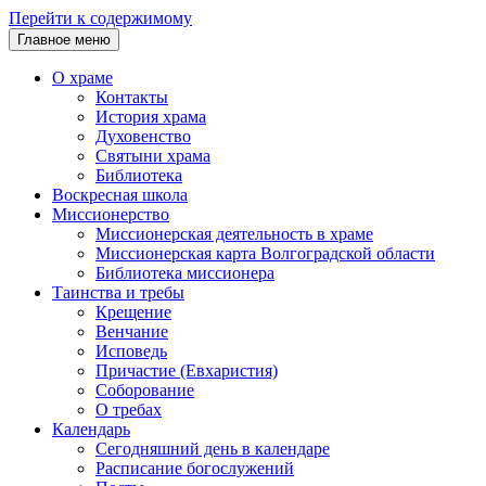
Перейти к содержимому
Главное меню
О храме
Контакты
История храма
Духовенство
Святыни храма
Библиотека
Воскресная школа
Миссионерство
Миссионерская деятельность в храме
Миссионерская карта Волгоградской области
Библиотека миссионера
Таинства и требы
Крещение
Венчание
Исповедь
Причастие (Евхаристия)
Соборование
О требах
Календарь
Сегодняшний день в календаре
Расписание богослужений