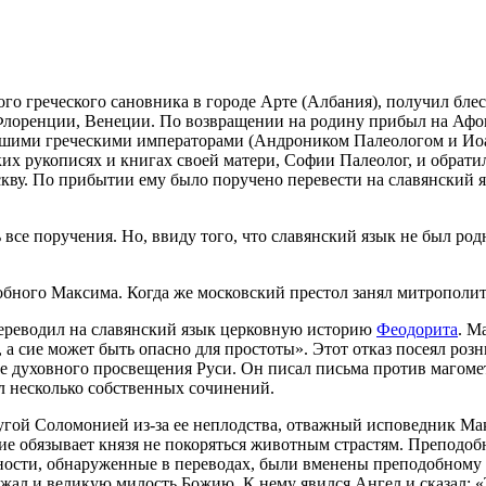
ре­че­ско­го са­нов­ни­ка в го­ро­де Ар­те (Ал­ба­ния), по­лу­чил бле­с
 Фло­рен­ции, Ве­не­ции. По воз­вра­ще­нии на ро­ди­ну при­был на Афон
ши­ми гре­че­ски­ми им­пе­ра­то­ра­ми (Ан­д­ро­ни­ком Па­лео­ло­гом и И
х ру­ко­пи­сях и кни­гах сво­ей ма­те­ри, Со­фии Па­лео­лог, и об­ра­тил
ву. По при­бы­тии ему бы­ло по­ру­че­но пе­ре­ве­сти на сла­вян­ский яз
все по­ру­че­ния. Но, вви­ду то­го, что сла­вян­ский язык не был род­н
­но­го Мак­си­ма. Ко­гда же мос­ков­ский пре­стол за­нял мит­ро­по­лит 
­ре­во­дил на сла­вян­ский язык цер­ков­ную ис­то­рию
Фе­о­до­ри­та
. Ма
 а сие мо­жет быть опас­но для про­сто­ты». Этот от­каз по­се­ял розн
у­хов­но­го про­све­ще­ния Ру­си. Он пи­сал пись­ма про­тив ма­го­ме­та
л несколь­ко соб­ствен­ных со­чи­не­ний.
ру­гой Со­ло­мо­ни­ей из-за ее неплод­ства, от­важ­ный ис­по­вед­ник М
ие обя­зы­ва­ет кня­зя не по­ко­рять­ся жи­вот­ным стра­стям. Пре­по­доб­
но­сти, об­на­ру­жен­ные в пе­ре­во­дах, бы­ли вме­не­ны пре­по­доб­но­
тя­жал и ве­ли­кую ми­лость Бо­жию. К нему явил­ся Ан­гел и ска­зал: 