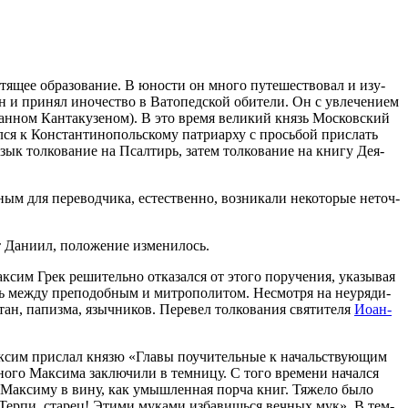
тя­щее об­ра­зо­ва­ние. В юно­сти он мно­го пу­те­ше­ство­вал и изу­
 и при­нял ино­че­ство в Ва­то­пед­ской оби­те­ли. Он с увле­че­ни­ем
оан­ном Кан­та­ку­зе­ном). В это вре­мя ве­ли­кий князь Мос­ков­ский
­ся к Кон­стан­ти­но­поль­ско­му пат­ри­ар­ху с прось­бой при­слать
ык тол­ко­ва­ние на Псал­тирь, за­тем тол­ко­ва­ние на кни­гу Де­я­
ым для пе­ре­вод­чи­ка, есте­ствен­но, воз­ни­ка­ли неко­то­рые неточ­
Да­ни­ил, по­ло­же­ние из­ме­ни­лось.
к­сим Грек ре­ши­тель­но от­ка­зал­ся от это­го по­ру­че­ния, ука­зы­вая
ь меж­ду пре­по­доб­ным и мит­ро­по­ли­том. Несмот­ря на неуря­ди­
н, па­пиз­ма, языч­ни­ков. Пе­ре­вел тол­ко­ва­ния свя­ти­те­ля
Иоан­
ак­сим при­слал кня­зю «Гла­вы по­учи­тель­ные к на­чаль­ству­ю­щим
но­го Мак­си­ма за­клю­чи­ли в тем­ни­цу. С то­го вре­ме­ни на­чал­ся
му Мак­си­му в ви­ну, как умыш­лен­ная пор­ча книг. Тя­же­ло бы­ло
«Тер­пи, ста­рец! Эти­ми му­ка­ми из­ба­вишь­ся веч­ных мук». В тем­