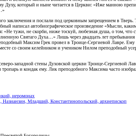
­му Ду­ху, ко­то­рый и ныне чи­та­ет­ся в Церк­ви: «Иже ман­ною пре­пи
у…»
о­го за­клю­че­ния и по­сла­ли под цер­ков­ным за­пре­ще­ни­ем в Тверь.
об­ный на­пи­сал ав­то­био­гра­фи­че­ское про­из­ве­де­ние «Мыс­ли, ка­
ия: «Не ту­жи, не скор­би, ни­же тос­куй, лю­без­ная ду­ша, о том, что 
пол­нен­ную Свя­та­го Ду­ха…» Лишь через два­дцать лет пре­бы­ва­ния в
­по­доб­ный Мак­сим Грек про­вел в Тро­и­це-Сер­ги­е­вой Лав­ре. Ему б
ме­сте со сво­им ке­лей­ни­ком и уче­ни­ком Ни­лом пре­по­доб­ный усер
е­ве­ро-за­пад­ной сте­ны Ду­хов­ской церк­ви Тро­и­це-Сер­ги­е­вой Лав­р
ны тро­парь и кондак ему. Лик пре­по­доб­но­го Мак­си­ма ча­сто изо­бра­
икий, иеромонах
в, Назианзин, Младший, Константинопольский, архиепископ
 Пресвятой Богородицы