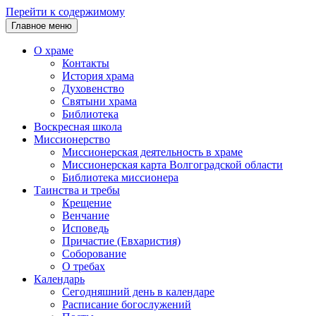
Перейти к содержимому
Главное меню
О храме
Контакты
История храма
Духовенство
Святыни храма
Библиотека
Воскресная школа
Миссионерство
Миссионерская деятельность в храме
Миссионерская карта Волгоградской области
Библиотека миссионера
Таинства и требы
Крещение
Венчание
Исповедь
Причастие (Евхаристия)
Соборование
О требах
Календарь
Сегодняшний день в календаре
Расписание богослужений