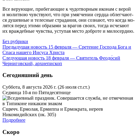
Все ве­ру­ю­щие, при­бе­га­ю­щие к чу­до­твор­ным ико­нам с ве­рой
и мо­лит­вою чув­ству­ют, что при умяг­че­нии серд­ца об­лег­ча­ют­
ся ду­шев­ные и те­лес­ные стра­да­ния, они со­зна­ют, что ко­гда мо­
лят­ся пе­ред эти­ми об­ра­за­ми за вра­гов сво­их, то­гда ис­че­за­ют
их враж­деб­ные чув­ства, усту­пая ме­сто доб­ро­те и ми­ло­сер­дию.
Без рубрики
Предыдущая новость
15 февраля — Сретение Господа Бога и
Спаса нашего Иисуса Христа
Следующая новость
18 февраля — Святитель Феодо́сий
Черниговский, архиепископ
Сегодняшний день
Суббота, 8 августа 2026 г.
(26 июля ст.ст.)
Седмица 10-я по Пятидесятнице
Сщмчч. Ермолая, Ермиппа и Ермократа, иереев
Никомидийских (ок. 305)
Подробнее
Скоро