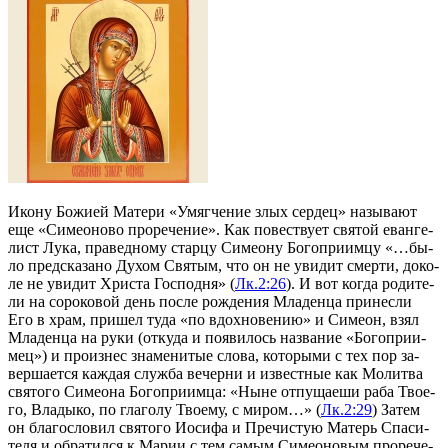
Ико­ну Бо­жи­ей Ма­те­ри «Умяг­че­ние злых сер­дец» на­зы­ва­ют
еще «Си­мео­но­во про­ре­че­ние». Как по­вест­ву­ет свя­той еван­ге­
лист Лу­ка, пра­вед­но­му стар­цу Си­мео­ну Бо­го­при­им­цу «…бы­
ло пред­ска­за­но Ду­хом Свя­тым, что он не уви­дит смер­ти, до­ко­
ле не уви­дит Хри­ста Гос­под­ня» (
Лк.2:26
). И вот ко­гда ро­ди­те­
ли на со­ро­ко­вой день по­сле рож­де­ния Мла­ден­ца при­нес­ли
Его в храм, при­шел ту­да «по вдох­но­ве­нию» и Си­ме­он, взял
Мла­ден­ца на ру­ки (от­ку­да и по­яви­лось на­зва­ние «Бо­го­при­и­
мец») и про­из­нес зна­ме­ни­тые сло­ва, ко­то­ры­ми с тех пор за­
вер­ша­ет­ся каж­дая служ­ба ве­чер­ни и из­вест­ные как Мо­лит­ва
свя­то­го Си­мео­на Бо­го­при­им­ца: «Ны­не от­пу­ща­е­ши ра­ба Тво­е­
го, Вла­ды­ко, по гла­го­лу Тво­е­му, с ми­ром…» (
Лк.2:29
) За­тем
он бла­го­сло­вил свя­то­го Иоси­фа и Пре­чи­стую Ма­терь Спа­си­
те­ля и об­ра­тил­ся к Ма­рии с тем са­мым Си­мео­но­вым про­ре­че­