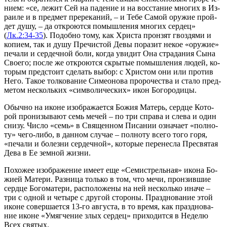
ни­ем: «се, ле­жит Сей на па­де­ние и на вос­ста­ние мно­гих в Из­
ра­и­ле и в пред­мет пре­ре­ка­ний, – и Те­бе Са­мой ору­жие прой­
дет ду­шу, – да от­кро­ют­ся по­мыш­ле­ния мно­гих сер­дец»
(
Лк.2:34-35
). По­доб­но то­му, как Хри­ста прон­зят гвоз­дя­ми и
ко­пи­ем, так и ду­шу Пре­чи­стой Де­вы по­ра­зит не­кое «ору­жие»
пе­ча­ли и сер­деч­ной бо­ли, ко­гда уви­дит Она стра­да­ния Сы­на
Сво­е­го; по­сле же от­кро­ют­ся скры­тые по­мыш­ле­ния лю­дей, ко­
то­рым пред­сто­ит сде­лать вы­бор: с Хри­стом они или про­тив
Не­го. Та­кое тол­ко­ва­ние Си­мео­но­ва про­ро­че­ства и ста­ло пред­
ме­том не­сколь­ких «сим­во­ли­че­ских» икон Бо­го­ро­ди­цы.
Обыч­но на ико­не изоб­ра­жа­ет­ся Бо­жия Ма­терь, серд­це Ко­то­
рой про­ни­зы­ва­ют семь ме­чей – по три спра­ва и сле­ва и один
сни­зу. Чис­ло «семь» в Свя­щен­ном Пи­са­нии озна­ча­ет «пол­но­
ту» че­го-ли­бо, в дан­ном слу­чае – пол­но­ту все­го то­го го­ря,
«пе­ча­ли и бо­лез­ни сер­деч­ной», ко­то­рые пе­ре­нес­ла Пре­свя­тая
Де­ва в Ее зем­ной жиз­ни.
По­хо­жее изоб­ра­же­ние име­ет еще «Се­ми­стрель­ная» ико­на Бо­
жи­ей Ма­те­ри. Раз­ни­ца толь­ко в том, что ме­чи, прон­зив­шие
серд­це Бо­го­ма­те­ри, рас­по­ло­же­ны на ней не­сколь­ко ина­че –
три с од­ной и че­ты­ре с дру­гой сто­ро­ны. Празд­но­ва­ние этой
ико­не со­вер­ша­ет­ся 13-го ав­гу­ста, в то вре­мя, как празд­но­ва­
ние ико­не «Умяг­че­ние злых сер­дец» при­хо­дит­ся в Не­де­лю
Всех свя­тых.