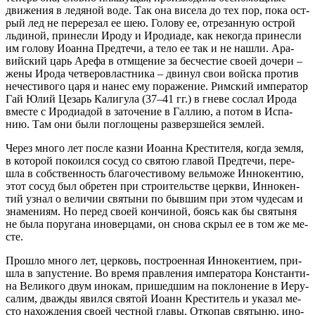
дви­же­ния в ле­дя­ной во­де. Так она ви­се­ла до тех пор, по­ка ост­
рый лед не пе­ре­ре­зал ее шею. Го­ло­ву ее, от­ре­зан­ную острой
ль­ди­ной, при­нес­ли Иро­ду и Иро­ди­а­де, как не­ко­г­да при­нес­ли
им го­ло­ву Ио­ан­на Пред­те­чи, а те­ло ее так и не на­шли. Ара­
вийский царь Аре­фа в от­мще­ние за бес­че­стие сво­ей до­че­ри –
же­ны Иро­да чет­ве­ро­власт­ни­ка – дви­нул свои вой­ска про­тив
не­че­сти­во­го ца­ря и на­нес ему по­ра­же­ние. Рим­ский им­пе­ра­тор
Гай Юлий Це­зарь Ка­ли­гу­ла (37–41 гг.) в гне­ве со­слал Иро­да
вме­сте с Иро­ди­а­дой в за­то­че­ние в Гал­лию, а по­том в Ис­па­
нию. Там они бы­ли по­г­ло­ще­ны раз­верз­шей­ся зем­лей.
Че­рез мно­го лет по­сле каз­ни Ио­ан­на Кре­сти­те­ля, ко­г­да зем­ля,
в ко­то­рой по­ко­ил­ся со­суд со свя­тою гла­вой Пред­те­чи, пе­ре­
шла в соб­ствен­ность бла­го­че­сти­во­му вель­мо­же Ин­но­кен­тию,
этот со­суд был об­ре­тен при стро­и­тельстве церк­ви, Ин­но­кен­
тий узнал о ве­ли­чии свя­ты­ни по быв­шим при этом чу­де­сам и
зна­ме­ни­ям. Но пе­ред сво­ей кон­чи­ной, бо­ясь как бы свя­ты­ня
не бы­ла по­ру­га­на ино­вер­ца­ми, он сно­ва скрыл ее в том же ме­
сте.
Про­шло мно­го лет, цер­ковь, по­стро­ен­ная Ин­но­кен­ти­ем, при­
шла в за­пу­сте­ние. Во вре­мя прав­ле­ния им­пе­ра­то­ра Кон­стан­ти­
на Ве­ли­ко­го двум ино­кам, при­шед­шим на по­кло­не­ние в Иеру­
са­лим, два­жды явил­ся свя­той Ио­анн Кре­сти­тель и ука­зал ме­
сто на­хож­де­ния сво­ей чест­ной гла­вы. От­ко­пав свя­ты­ню, ино­