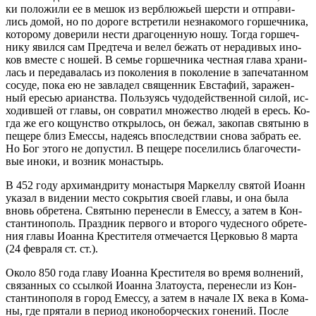
ки по­ло­жи­ли ее в ме­шок из вер­блю­жьей шер­сти и от­пра­ви­
лись до­мой, но по до­ро­ге встре­ти­ли не­зна­ко­мо­го гор­шеч­ни­ка,
ко­то­ро­му до­ве­ри­ли не­сти дра­го­цен­ную но­шу. То­г­да гор­шеч­
ни­ку явил­ся сам Пред­те­ча и ве­лел бе­жать от не­ра­ди­вых ино­
ков вме­сте с но­шей. В се­мье гор­шеч­ни­ка чест­ная гла­ва хра­ни­
лась и пе­ре­да­ва­лась из по­ко­ле­ния в по­ко­ле­ние в за­пе­ча­тан­ном
со­су­де, по­ка ею не завла­дел свя­щен­ник Ев­ста­фий, за­ра­жен­
ный ере­сью ари­ан­ства. Поль­зу­ясь чу­до­действен­ной си­лой, ис­
хо­див­шей от гла­вы, он со­вра­тил мно­же­ство лю­дей в ересь. Ко­
г­да же его ко­щун­ство от­кры­лось, он бе­жал, за­ко­пав свя­ты­ню в
пе­ще­ре близ Емес­сы, на­де­ясь впо­след­ствии сно­ва за­брать ее.
Но Бог это­го не до­пу­стил. В пе­ще­ре по­се­ли­лись бла­го­че­сти­
вые ино­ки, и воз­ник мо­на­стырь.
В 452 го­ду ар­хи­манд­ри­ту мо­на­стыря Мар­кел­лу свя­той Ио­анн
ука­зал в ви­де­нии ме­сто со­крытия сво­ей гла­вы, и она бы­ла
вновь об­ре­те­на. Свя­ты­ню пе­ре­нес­ли в Емес­су, а за­тем в Кон­
стан­ти­но­поль. Празд­ник пер­во­го и вто­ро­го чу­дес­но­го об­ре­те­
ния гла­вы Ио­ан­на Кре­сти­те­ля от­ме­ча­ет­ся Цер­ко­вью 8 мар­та
(24 фев­ра­ля ст. ст.).
Око­ло 850 го­да гла­ву Ио­ан­на Кре­сти­те­ля во вре­мя вол­не­ний,
свя­зан­ных со ссыл­кой Ио­ан­на Зла­то­у­ста, пе­ре­нес­ли из Кон­
стан­ти­но­по­ля в го­род Емес­су, а за­тем в на­ча­ле IX ве­ка в Ко­ма­
ны, где пря­та­ли в пе­ри­од ико­но­бор­че­ских го­не­ний. По­сле