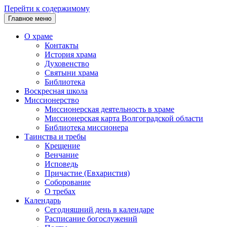
Перейти к содержимому
Главное меню
О храме
Контакты
История храма
Духовенство
Святыни храма
Библиотека
Воскресная школа
Миссионерство
Миссионерская деятельность в храме
Миссионерская карта Волгоградской области
Библиотека миссионера
Таинства и требы
Крещение
Венчание
Исповедь
Причастие (Евхаристия)
Соборование
О требах
Календарь
Сегодняшний день в календаре
Расписание богослужений