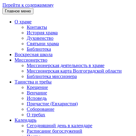
Перейти к содержимому
Главное меню
О храме
Контакты
История храма
Духовенство
Святыни храма
Библиотека
Воскресная школа
Миссионерство
Миссионерская деятельность в храме
Миссионерская карта Волгоградской области
Библиотека миссионера
Таинства и требы
Крещение
Венчание
Исповедь
Причастие (Евхаристия)
Соборование
О требах
Календарь
Сегодняшний день в календаре
Расписание богослужений