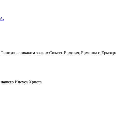
А.
Сщмчч. Ермолая, Ермиппа и Ермократ
 нашего Иисуса Христа