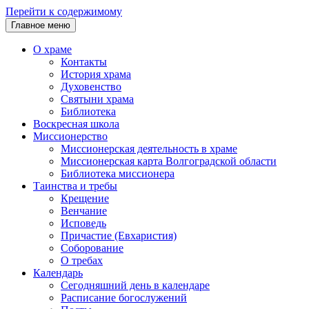
Перейти к содержимому
Главное меню
О храме
Контакты
История храма
Духовенство
Святыни храма
Библиотека
Воскресная школа
Миссионерство
Миссионерская деятельность в храме
Миссионерская карта Волгоградской области
Библиотека миссионера
Таинства и требы
Крещение
Венчание
Исповедь
Причастие (Евхаристия)
Соборование
О требах
Календарь
Сегодняшний день в календаре
Расписание богослужений