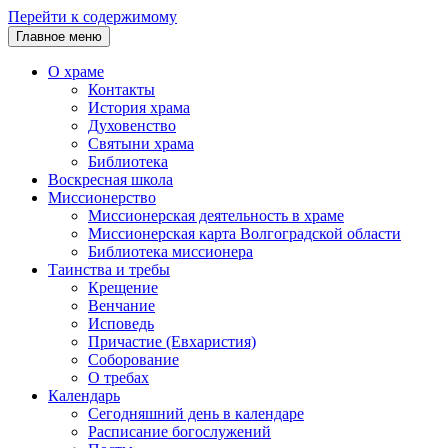
Перейти к содержимому
Главное меню
О храме
Контакты
История храма
Духовенство
Святыни храма
Библиотека
Воскресная школа
Миссионерство
Миссионерская деятельность в храме
Миссионерская карта Волгоградской области
Библиотека миссионера
Таинства и требы
Крещение
Венчание
Исповедь
Причастие (Евхаристия)
Соборование
О требах
Календарь
Сегодняшний день в календаре
Расписание богослужений