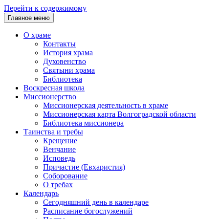
Перейти к содержимому
Главное меню
О храме
Контакты
История храма
Духовенство
Святыни храма
Библиотека
Воскресная школа
Миссионерство
Миссионерская деятельность в храме
Миссионерская карта Волгоградской области
Библиотека миссионера
Таинства и требы
Крещение
Венчание
Исповедь
Причастие (Евхаристия)
Соборование
О требах
Календарь
Сегодняшний день в календаре
Расписание богослужений