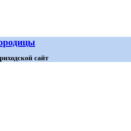
городицы
риходской сайт