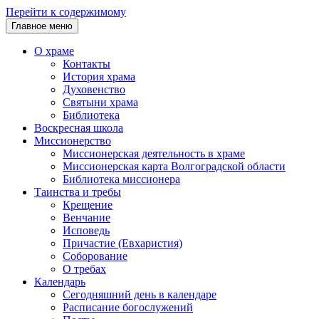
Перейти к содержимому
Главное меню
О храме
Контакты
История храма
Духовенство
Святыни храма
Библиотека
Воскресная школа
Миссионерство
Миссионерская деятельность в храме
Миссионерская карта Волгоградской области
Библиотека миссионера
Таинства и требы
Крещение
Венчание
Исповедь
Причастие (Евхаристия)
Соборование
О требах
Календарь
Сегодняшний день в календаре
Расписание богослужений