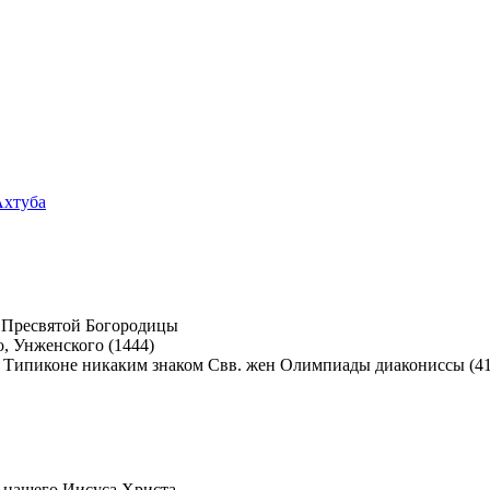
Ахтуба
 Пресвятой Богородицы
, Унженского (1444)
Свв. жен Олимпиады диакониссы (410
 нашего Иисуса Христа