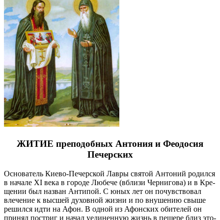
ЖИТИЕ преподобных Антония и Феодосия
Печерских
Ос­но­ва­тель Ки­е­во-Пе­чер­ской Лав­ры свя­той Ан­то­ний ро­дил­ся
в на­ча­ле XI ве­ка в го­ро­де Лю­бе­че (вбли­зи Чер­ни­го­ва) и в Кре­
ще­нии был на­зван Ан­ти­пой. С юных лет он по­чув­ство­вал
вле­че­ние к выс­шей ду­хов­ной жиз­ни и по вну­ше­нию свы­ше
ре­шил­ся ид­ти на Афон. В од­ной из Афон­ских оби­те­лей он
при­нял по­стриг и на­чал уеди­нен­ную жизнь в пе­ще­ре близ это­