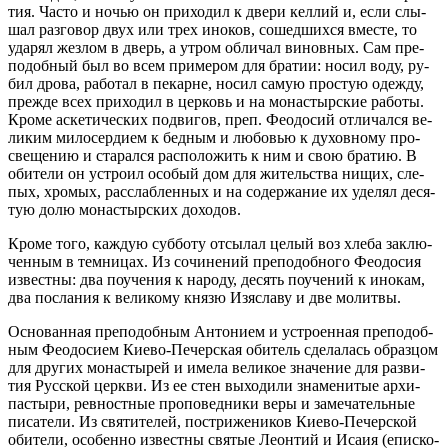
тия. Ча­сто и но­чью он при­хо­дил к две­ри кел­лий и, ес­ли слы­
шал раз­го­вор двух или трех ино­ков, со­шед­ших­ся вме­сте, то
уда­рял жез­лом в дверь, а утром об­ли­чал ви­нов­ных. Сам пре­
по­доб­ный был во всем при­ме­ром для бра­тии: но­сил во­ду, ру­
бил дро­ва, ра­бо­тал в пе­карне, но­сил са­мую про­стую одеж­ду,
преж­де всех при­хо­дил в цер­ковь и на мо­на­стыр­ские ра­бо­ты.
Кро­ме ас­ке­ти­че­ских по­дви­гов, преп. Фе­о­до­сий от­ли­чал­ся ве­
ли­ким ми­ло­сер­ди­ем к бед­ным и лю­бо­вью к ду­хов­но­му про­
све­ще­нию и ста­рал­ся рас­по­ло­жить к ним и свою бра­тию. В
оби­те­ли он устро­ил осо­бый дом для жи­тель­ства ни­щих, сле­
пых, хро­мых, рас­слаб­лен­ных и на со­дер­жа­ние их уде­лял де­ся­
тую до­лю мо­на­стыр­ских до­хо­дов.
Кро­ме то­го, каж­дую суб­бо­ту от­сы­лал це­лый воз хле­ба за­клю­
чен­ным в тем­ни­цах. Из со­чи­не­ний пре­по­доб­но­го Фе­о­до­сия
из­вест­ны: два по­уче­ния к на­ро­ду, де­сять по­уче­ний к ино­кам,
два по­сла­ния к ве­ли­ко­му кня­зю Изя­с­ла­ву и две мо­лит­вы.
Ос­но­ван­ная пре­по­доб­ным Ан­то­ни­ем и устро­ен­ная пре­по­доб­
ным Фе­о­до­си­ем Ки­е­во-Пе­чер­ская оби­тель сде­ла­лась об­раз­цом
для дру­гих мо­на­сты­рей и име­ла ве­ли­кое зна­че­ние для раз­ви­
тия Рус­ской церк­ви. Из ее стен вы­хо­ди­ли зна­ме­ни­тые ар­хи­
пас­ты­ри, рев­ност­ные про­по­вед­ни­ки ве­ры и за­ме­ча­тель­ные
пи­са­те­ли. Из свя­ти­те­лей, по­стри­же­ни­ков Ки­е­во-Пе­чер­ской
оби­те­ли, осо­бен­но из­вест­ны свя­тые Леон­тий и Ис­а­ия (епи­ско­