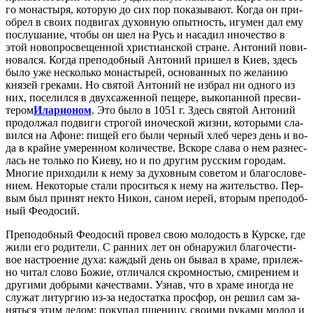
го мо­на­сты­ря, ко­то­рую до сих пор по­ка­зы­ва­ют. Ко­гда он при­
об­рел в сво­их по­дви­гах ду­хов­ную опыт­ность, игу­мен дал ему
по­слу­ша­ние, чтобы он шел на Русь и на­са­дил ино­че­ство в
этой но­во­про­све­щен­ной хри­сти­ан­ской стране. Ан­то­ний по­ви­
но­вал­ся. Ко­гда пре­по­доб­ный Ан­то­ний при­шел в Ки­ев, здесь
бы­ло уже несколь­ко мо­на­сты­рей, ос­но­ван­ных по же­ла­нию
кня­зей гре­ка­ми. Но свя­той Ан­то­ний не из­брал ни од­но­го из
них, по­се­лил­ся в двух­са­жен­ной пе­ще­ре, вы­ко­пан­ной пре­сви­
те­ром
Ила­ри­о­ном
. Это бы­ло в 1051 г. Здесь свя­той Ан­то­ний
про­дол­жал по­дви­ги стро­гой ино­че­ской жиз­ни, ко­то­ры­ми сла­
вил­ся на Афоне: пи­щей его бы­ли чер­ный хлеб через день и во­
да в крайне уме­рен­ном ко­ли­че­стве. Вско­ре сла­ва о нем раз­нес­
лась не толь­ко по Ки­е­ву, но и по дру­гим рус­ским го­ро­дам.
Мно­гие при­хо­ди­ли к нему за ду­хов­ным со­ве­том и бла­го­сло­ве­
ни­ем. Неко­то­рые ста­ли про­сить­ся к нему на жи­тель­ство. Пер­
вым был при­нят некто Ни­кон, са­ном иерей, вто­рым пре­по­доб­
ный Фе­о­до­сий.
Пре­по­доб­ный Фе­о­до­сий про­вел свою мо­ло­дость в Кур­ске, где
жи­ли его ро­ди­те­ли. С ран­них лет он об­на­ру­жил бла­го­че­сти­
вое на­стро­е­ние ду­ха: каж­дый день он бы­вал в хра­ме, при­леж­
но чи­тал сло­во Бо­жие, от­ли­чал­ся скром­но­стью, сми­ре­ни­ем и
дру­ги­ми доб­ры­ми ка­че­ства­ми. Узнав, что в хра­ме ино­гда не
слу­жат ли­тур­гию из-за недо­стат­ка просфор, он ре­шил сам за­
нять­ся этим де­лом: по­ку­пал пше­ни­цу, сво­и­ми ру­ка­ми мо­лол и