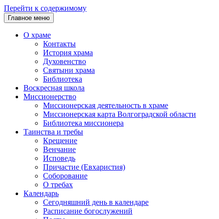
Перейти к содержимому
Главное меню
О храме
Контакты
История храма
Духовенство
Святыни храма
Библиотека
Воскресная школа
Миссионерство
Миссионерская деятельность в храме
Миссионерская карта Волгоградской области
Библиотека миссионера
Таинства и требы
Крещение
Венчание
Исповедь
Причастие (Евхаристия)
Соборование
О требах
Календарь
Сегодняшний день в календаре
Расписание богослужений