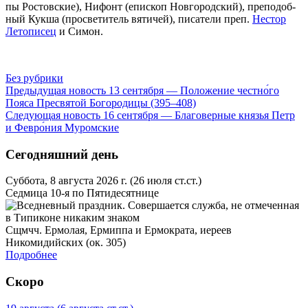
пы Ро­стов­ские), Ни­фонт (епи­скоп Нов­го­род­ский), пре­по­доб­
ный Кук­ша (про­све­ти­тель вя­ти­чей), пи­са­те­ли преп.
Нестор
Ле­то­пи­сец
и Си­мон.
Без рубрики
Предыдущая новость
13 сентября — Положение честно́го
Пояса Пресвятой Богородицы (395–408)
Следующая новость
16 сентября — Благоверные князья Петр
и Февро́ния Муромские
Сегодняшний день
Суббота, 8 августа 2026 г.
(26 июля ст.ст.)
Седмица 10-я по Пятидесятнице
Сщмчч. Ермолая, Ермиппа и Ермократа, иереев
Никомидийских (ок. 305)
Подробнее
Скоро