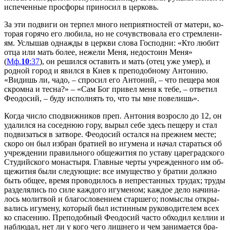
ис­пе­чен­ные просфо­ры при­но­сил в цер­ковь.
За эти по­дви­ги он тер­пел мно­го непри­ят­но­стей от ма­те­ри, ко­
то­рая го­ря­чо его лю­би­ла, но не со­чув­ство­ва­ла его стрем­ле­ни­
ям. Услы­шав од­на­жды в церк­ви сло­ва Гос­под­ни: «Кто лю­бит
от­ца или мать бо­лее, неже­ли Ме­ня, недо­сто­ин Ме­ня»
(
Мф.
10
:37
), он ре­шил­ся оста­вить и мать (отец уже умер), и
род­ной го­род и явил­ся в Ки­ев к пре­по­доб­но­му Ан­то­нию.
«Ви­дишь ли, ча­до, – спро­сил его Ан­то­ний, – что пе­ще­ра моя
скром­на и тес­на?» – «Сам Бог при­вел ме­ня к те­бе, – от­ве­тил
Фе­о­до­сий, – бу­ду ис­пол­нять то, что ты мне по­ве­лишь».
Ко­гда чис­ло спо­движ­ни­ков преп. Ан­то­ния воз­рос­ло до 12, он
уда­лил­ся на со­сед­нюю го­ру, вы­рыл се­бе здесь пе­ще­ру и стал
под­ви­зать­ся в за­тво­ре. Фе­о­до­сий остал­ся на преж­нем ме­сте;
ско­ро он был из­бран бра­ти­ей во игу­ме­на и на­чал ста­рать­ся об
учре­жде­нии пра­виль­но­го об­ще­жи­тия по уста­ву ца­ре­град­ско­го
Сту­дий­ско­го мо­на­сты­ря. Глав­ные чер­ты учре­жден­но­го им об­
ще­жи­тия бы­ли сле­ду­ю­щие: все иму­ще­ство у бра­тии долж­но
быть об­щее, вре­мя про­во­ди­лось в непре­стан­ных тру­дах; тру­ды
раз­де­ля­лись по си­ле каж­до­го игу­ме­ном; каж­дое де­ло на­чи­на­
лось мо­лит­вой и бла­го­сло­ве­ни­ем стар­ше­го; по­мыс­лы от­кры­
ва­лись игу­ме­ну, ко­то­рый был ис­тин­ным ру­ко­во­ди­те­лем всех
ко спа­се­нию. Пре­по­доб­ный Фе­о­до­сий ча­сто об­хо­дил кел­лии и
на­блю­дал, нет ли у ко­го че­го лиш­не­го и чем за­ни­ма­ет­ся бра­