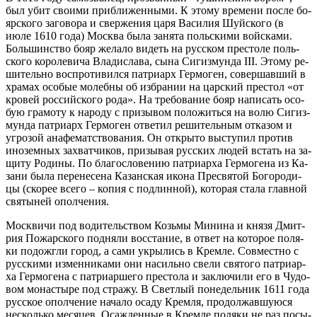
был убит сво­и­ми при­бли­жен­ны­ми. К это­му вре­ме­ни по­сле бо­
яр­ско­го за­го­во­ра и свер­же­ния ца­ря Ва­си­лия Шуй­ско­го (в
июле 1610 го­да) Москва бы­ла за­ня­та поль­ски­ми вой­ска­ми.
Боль­шин­ство бо­яр же­ла­ло ви­деть на рус­ском пре­сто­ле поль­
ско­го ко­роле­ви­ча Вла­ди­сла­ва, сы­на Си­гиз­мун­да III. Это­му ре­
ши­тель­но вос­про­ти­вил­ся пат­ри­арх Гер­мо­ген, со­вер­шав­ший в
хра­мах осо­бые мо­леб­ны об из­бра­нии на цар­ский пре­стол «от
кро­вей рос­сий­ско­го ро­да». На тре­бо­ва­ние бо­яр на­пи­сать осо­
бую гра­мо­ту к на­ро­ду с при­зы­вом по­ло­жить­ся на во­лю Си­гиз­
мун­да пат­ри­арх Гер­мо­ген от­ве­тил ре­ши­тель­ным от­ка­зом и
угро­зой ана­фе­мат­ство­ва­ния. Он от­кры­то вы­сту­пил про­тив
ино­зем­ных за­хват­чи­ков, при­зы­вая рус­ских лю­дей встать на за­
щи­ту Ро­ди­ны. По бла­го­сло­ве­нию пат­ри­ар­ха Гер­мо­ге­на из Ка­
за­ни бы­ла пе­ре­не­се­на Ка­зан­ская ико­на Пре­свя­той Бо­го­ро­ди­
цы (ско­рее все­го – ко­пия с под­лин­ной), ко­то­рая ста­ла глав­ной
свя­ты­ней опол­че­ния.
Моск­ви­чи под во­ди­тель­ством Козь­мы Ми­ни­на и кня­зя Дмит­
рия По­жар­ско­го под­ня­ли вос­ста­ние, в от­вет на ко­то­рое по­ля­
ки по­до­жгли го­род, а са­ми укры­лись в Крем­ле. Сов­мест­но с
рус­ски­ми из­мен­ни­ка­ми они на­силь­но све­ли свя­то­го пат­ри­ар­
ха Гер­мо­ге­на с пат­ри­ар­ше­го пре­сто­ла и за­клю­чи­ли его в Чу­до­
вом мо­на­сты­ре под стра­жу. В Свет­лый по­не­дель­ник 1611 го­да
рус­ское опол­че­ние на­ча­ло оса­ду Крем­ля, про­дол­жав­шу­ю­ся
несколь­ко ме­ся­цев. Оса­жден­ные в Крем­ле по­ля­ки не раз по­сы­