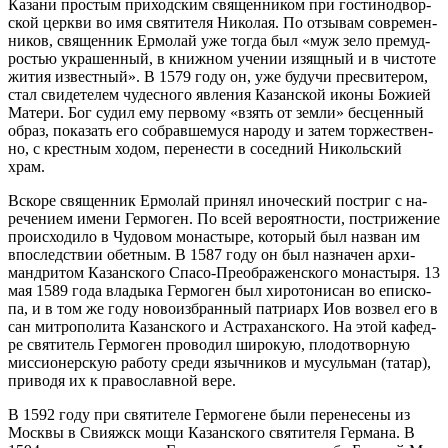
Ка­за­ни про­стым при­ход­ским свя­щен­ни­ком при го­сти­но­двор­
ской церк­ви во имя свя­ти­те­ля Ни­ко­лая. По от­зы­вам совре­мен­
ни­ков, свя­щен­ник Ер­мо­лай уже то­гда был «муж зе­ло пре­муд­
ро­стью укра­шен­ный, в книж­ном уче­нии изящ­ный и в чи­сто­те
жи­тия из­вест­ный». В 1579 го­ду он, уже бу­дучи пре­сви­те­ром,
стал сви­де­те­лем чу­дес­но­го яв­ле­ния Ка­зан­ской ико­ны Бо­жи­ей
Ма­те­ри. Бог су­дил ему пер­во­му «взять от зем­ли» бес­цен­ный
об­раз, по­ка­зать его со­брав­ше­му­ся на­ро­ду и за­тем тор­же­ствен­
но, с крест­ным хо­дом, пе­ре­не­сти в со­сед­ний Ни­коль­ский
храм.
Вско­ре свя­щен­ник Ер­мо­лай при­нял ино­че­ский по­стриг с на­
ре­че­ни­ем име­ни Гер­мо­ген. По всей ве­ро­ят­но­сти, по­стри­же­ние
про­ис­хо­ди­ло в Чу­до­вом мо­на­сты­ре, ко­то­рый был на­зван им
впо­след­ствии обет­ным. В 1587 го­ду он был на­зна­чен ар­хи­
манд­ри­том Ка­зан­ско­го Спа­со-Пре­об­ра­жен­ско­го мо­на­сты­ря. 13
мая 1589 го­да вла­ды­ка Гер­мо­ген был хи­ро­то­ни­сан во епи­ско­
па, и в том же го­ду но­во­из­бран­ный пат­ри­арх Иов воз­вел его в
сан мит­ро­по­ли­та Ка­зан­ско­го и Аст­ра­хан­ско­го. На этой ка­фед­
ре свя­ти­тель Гер­мо­ген про­во­дил ши­ро­кую, пло­до­твор­ную
мис­си­о­нер­скую ра­бо­ту сре­ди языч­ни­ков и му­суль­ман (та­тар),
при­во­дя их к пра­во­слав­ной ве­ре.
В 1592 го­ду при свя­ти­те­ле Гер­мо­гене бы­ли пе­ре­не­се­ны из
Моск­вы в Сви­яжск мо­щи Ка­зан­ско­го свя­ти­те­ля Гер­ма­на. В