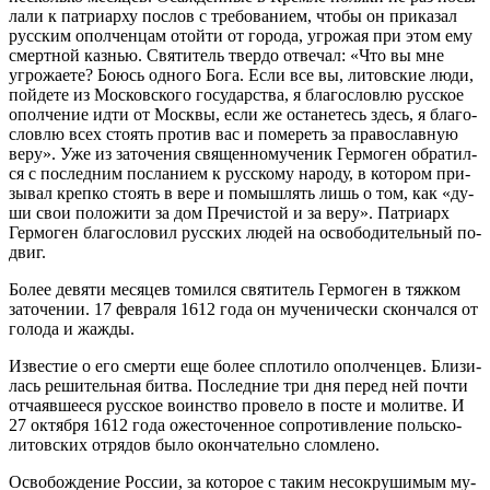
ла­ли к пат­ри­ар­ху по­слов с тре­бо­ва­ни­ем, чтобы он при­ка­зал
рус­ским опол­чен­цам отой­ти от го­ро­да, угро­жая при этом ему
смерт­ной каз­нью. Свя­ти­тель твер­до от­ве­чал: «Что вы мне
угро­жа­е­те? Бо­юсь од­но­го Бо­га. Ес­ли все вы, ли­тов­ские лю­ди,
пой­де­те из Мос­ков­ско­го го­су­дар­ства, я бла­го­слов­лю рус­ское
опол­че­ние ид­ти от Моск­вы, ес­ли же оста­не­тесь здесь, я бла­го­
слов­лю всех сто­ять про­тив вас и по­ме­реть за пра­во­слав­ную
ве­ру». Уже из за­то­че­ния свя­щен­но­му­че­ник Гер­мо­ген об­ра­тил­
ся с по­след­ним по­сла­ни­ем к рус­ско­му на­ро­ду, в ко­то­ром при­
зы­вал креп­ко сто­ять в ве­ре и по­мыш­лять лишь о том, как «ду­
ши свои по­ло­жи­ти за дом Пре­чи­стой и за ве­ру». Пат­ри­арх
Гер­мо­ген бла­го­сло­вил рус­ских лю­дей на осво­бо­ди­тель­ный по­
двиг.
Бо­лее де­вя­ти ме­ся­цев то­мил­ся свя­ти­тель Гер­мо­ген в тяж­ком
за­то­че­нии. 17 фев­ра­ля 1612 го­да он му­че­ни­че­ски скон­чал­ся от
го­ло­да и жаж­ды.
Из­ве­стие о его смер­ти еще бо­лее спло­ти­ло опол­чен­цев. Бли­зи­
лась ре­ши­тель­ная бит­ва. По­след­ние три дня пе­ред ней по­чти
от­ча­яв­ше­е­ся рус­ское во­ин­ство про­ве­ло в по­сте и мо­лит­ве. И
27 ок­тяб­ря 1612 го­да оже­сто­чен­ное со­про­тив­ле­ние поль­ско-
ли­тов­ских от­ря­дов бы­ло окон­ча­тель­но слом­ле­но.
Осво­бож­де­ние Рос­сии, за ко­то­рое с та­ким несо­кру­ши­мым му­