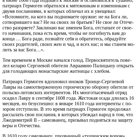
в июне 1608 го­да по­до­шел к Москве и оста­но­вил­ся в Ту­ши­но,
пат­ри­арх Гер­мо­ген об­ра­тил­ся к мя­теж­ни­кам и из­мен­ни­кам с
дву­мя по­сла­ни­я­ми, в ко­то­рых об­ли­чал их и уве­ще­вал:
«Вспом­ни­те, на ко­го вы под­ни­ма­е­те ору­жие: не на Бо­га ли,
со­тво­рив­ше­го вас? Не на сво­их ли бра­тьев? Не свое ли Оте­че­
ство разо­ря­е­те? За­кли­наю вас име­нем Бо­га, от­стань­те от сво­е­
го на­чи­на­ния, по­ка есть вре­мя, чтобы не по­гиб­нуть вам до
кон­ца … Бо­га ра­ди, по­знай­те се­бя и об­ра­ти­тесь, об­ра­дуй­те
сво­их ро­ди­те­лей, сво­их жен и чад, и всех нас; и мы ста­нем мо­
лить за вас Бо­га…».
Тем вре­ме­нем в Москве на­чал­ся го­лод. Пер­во­свя­ти­тель по­ве­
лел ке­ла­рю Cepги­е­вой оби­те­ли Ав­ра­амию Па­ли­цы­ну от­крыть
для го­ло­да­ю­щих мо­на­стыр­ские жит­ни­цы с хле­бом.
Пат­ри­арх Гер­мо­ген вдох­но­вил ино­ков Тро­и­це-Сер­ги­е­вой
Лав­ры на caмо­от­вер­жен­ную ге­ро­и­че­скую обо­ро­ну оби­те­ли от
поль­ско-ли­тов­ских ин­тер­вен­тов. Их мно­го­ты­сяч­ный от­ряд
оса­дил Лав­ру в сен­тяб­ре 1608 го­да. Же­сто­кая оса­да дли­лась 16
ме­ся­цев, но без­успеш­но: в ян­ва­ре 1610 го­да ин­тер­вен­ты с по­
зо­ром от­сту­пи­ли. В это вре­мя пат­ри­арх Гер­мо­ген про­дол­жал
рас­сы­лать свои по­сла­ния, в ко­то­рых убеж­дал на­род в том, что
Лже­ди­мит­рий II – са­мо­зва­нец, при­зы­вал под­нять­ся на за­щи­ту
ве­ры и Оте­че­ства.
В 1610 го­ду са­мо­зва­нец, про­зван­ный «ту­шин­ским во­ром»,