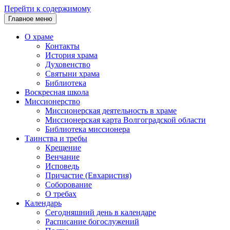
Перейти к содержимому
Главное меню
О храме
Контакты
История храма
Духовенство
Святыни храма
Библиотека
Воскресная школа
Миссионерство
Миссионерская деятельность в храме
Миссионерская карта Волгоградской области
Библиотека миссионера
Таинства и требы
Крещение
Венчание
Исповедь
Причастие (Евхаристия)
Соборование
О требах
Календарь
Сегодняшний день в календаре
Расписание богослужений