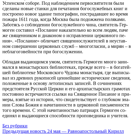
Успен­ском со­бо­ре. Под на­блю­де­ни­ем пер­во­свя­ти­те­ля бы­ли
сде­ла­ны но­вые стан­ки для пе­ча­та­ния бо­го­слу­жеб­ных книг и
по­стро­е­но но­вое зда­ние ти­по­гра­фии, по­стра­дав­шее во вре­мя
по­жа­ра 1611 го­да, ко­гда Москва бы­ла по­до­жже­на по­ля­ка­ми.
За­бо­тясь о со­блю­де­нии бо­го­слу­жеб­но­го чи­на, свя­ти­тель Гер­
мо­ген со­ста­вил «По­сла­ние на­ка­за­тель­но ко всем лю­дям, па­че
же свя­щен­ни­ком и диа­ко­ном о ис­прав­ле­нии цер­ков­но­го пе­
ния». «По­сла­ние» об­ли­ча­ет свя­щен­но­слу­жи­те­лей в неустав­
ном со­вер­ше­нии цер­ков­ных служб – мно­го­гла­сии, а ми­рян – в
небла­го­го­вей­но­сти при бо­го­слу­же­нии.
Об­ла­дая вы­да­ю­щим­ся умом, свя­ти­тель Гер­мо­ген мно­го за­ни­
мал­ся в мо­на­стыр­ских биб­лио­те­ках, преж­де все­го – в бо­га­тей­
шей биб­лио­те­ке Мос­ков­ско­го Чу­до­ва мо­на­сты­ря, где вы­пи­сы­
вал из древ­них ру­ко­пи­сей цен­ней­шие ис­то­ри­че­ские све­де­ния,
по­ло­жен­ные в ос­но­ву ле­то­пис­ных за­пи­сей. В со­чи­не­ни­ях
пред­сто­я­те­ля Рус­ской Церк­ви и его ар­хи­пас­тыр­ских гра­мо­тах
по­сто­ян­но встре­ча­ют­ся ссыл­ки на Свя­щен­ное Пи­са­ние и при­
ме­ры, взя­тые из ис­то­рии, что сви­де­тель­ству­ет о глу­бо­ком зна­
нии Сло­ва Бо­жия и на­чи­тан­но­сти в цер­ков­ной пись­мен­но­сти
то­го вре­ме­ни. С этой на­чи­тан­но­стью пат­ри­арх Гер­мо­ген со­
еди­нял и вы­да­ю­щи­е­ся спо­соб­но­сти про­по­вед­ни­ка и учи­те­ля.
Без рубрики
Предыдущая новость
24 мая — Равноапостольный Кирилл