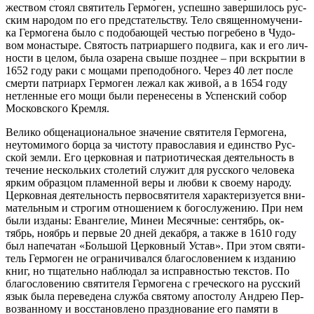
же­ством сто­ял свя­ти­тель Гер­мо­ген, успеш­но за­вер­ши­лось рус­
ским на­ро­дом по его пред­ста­тель­ству. Те­ло свя­щен­но­му­че­ни­
ка Гер­мо­ге­на бы­ло с по­до­ба­ю­щей че­стью по­гре­бе­но в Чу­до­
вом мо­на­сты­ре. Свя­тость пат­ри­ар­ше­го по­дви­га, как и его лич­
но­сти в це­лом, бы­ла оза­ре­на свы­ше позд­нее – при вскры­тии в
1652 го­ду ра­ки с мо­ща­ми пре­по­доб­но­го. Через 40 лет по­сле
смер­ти пат­ри­арх Гер­мо­ген ле­жал как жи­вой, а в 1654 го­ду
нетлен­ные его мо­щи бы­ли пе­ре­не­се­ны в Успен­ский со­бор
Мос­ков­ско­го Крем­ля.
Ве­ли­ко об­ще­на­цио­наль­ное зна­че­ние свя­ти­те­ля Гер­мо­ге­на,
неуто­ми­мо­го бор­ца за чи­сто­ту пра­во­сла­вия и един­ство Рус­
ской зем­ли. Его цер­ков­ная и пат­ри­о­ти­че­ская де­я­тель­ность в
те­че­ние несколь­ких сто­ле­тий слу­жит для рус­ско­го че­ло­ве­ка
яр­ким об­раз­цом пла­мен­ной ве­ры и люб­ви к сво­е­му на­ро­ду.
Цер­ков­ная де­я­тель­ность пер­во­свя­ти­те­ля ха­рак­те­ри­зу­ет­ся вни­
ма­тель­ным и стро­гим от­но­ше­ни­ем к бо­го­слу­же­нию. При нем
бы­ли из­да­ны: Еван­ге­лие, Ми­неи Ме­сяч­ные: сен­тябрь, ок­
тябрь, но­ябрь и пер­вые 20 дней де­каб­ря, а так­же в 1610 го­ду
был на­пе­ча­тан «Боль­шой Цер­ков­ный Устав». При этом свя­ти­
тель Гер­мо­ген не огра­ни­чи­вал­ся бла­го­сло­ве­ни­ем к из­да­нию
книг, но тща­тель­но на­блю­дал за ис­прав­но­стью тек­стов. По
бла­го­сло­ве­нию свя­ти­те­ля Гер­мо­ге­на с гре­че­ско­го на рус­ский
язык бы­ла пе­ре­ве­де­на служ­ба свя­то­му апо­сто­лу Ан­дрею Пер­
во­зван­но­му и вос­ста­нов­ле­но празд­но­ва­ние его па­мя­ти в