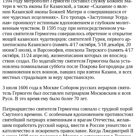
1594 го­ду мит­ро­по­лит Гер­мо­ген со­ста­вил служ­бу Бо­жи­ей Ма­
те­ри в честь ико­ны Ее Ка­зан­ской, а так­же «Ска­за­ние о яв­ле­
нии Ка­зан­ской ико­ны Бо­жи­ей Ма­те­ри и со­вер­шив­ших­ся от
нее чу­дес­ных ис­це­ле­ни­ях». Его тро­парь «За­ступ­ни­це Усерд­
ная» про­ник­нут ис­тин­ным вдох­но­ве­ни­ем и глу­бо­ким мо­лит­
вен­ным чув­ством. В 1595 го­ду при непо­сред­ствен­ном уча­
стии свя­ти­те­ля Гер­мо­ге­на со­вер­ши­лось об­ре­те­ние и от­кры­тие
мо­щей ка­зан­ских чу­до­твор­цев: свя­ти­те­лей Гу­рия, пер­во­го ар­
хи­епи­ско­па Ка­зан­ско­го (па­мять 4/17 ок­тяб­ря, 5/18 де­каб­ря, 20
июня/3 июля), и Вар­со­но­фия, епи­ско­па Твер­ско­го (па­мять 4/17
ок­тяб­ря, 11/24 ап­ре­ля), жиз­не­опи­са­ния ко­то­рых он впо­след­
ствии со­здал. По хо­да­тай­ству свя­ти­те­ля Гер­мо­ге­на бы­ла уста­
нов­ле­на по­ми­наль­ная суб­бо­та по­сле По­кро­ва Бо­го­ро­ди­цы для
по­ми­но­ве­ния всех во­и­нов, пав­ших при взя­тии Ка­за­ни, и всех
мест­ных стра­даль­цев за ве­ру хри­сти­ан­скую.
3 июля 1606 го­да в Москве Со­бо­ром рус­ских иерар­хов свя­ти­
тель Гер­мо­ген был по­став­лен пат­ри­ар­хом Мос­ков­ским и всея
Ру­си. В это вре­мя ему бы­ло бо­лее 70 лет.
Пат­ри­ар­ше­ство свя­ти­те­ля Гер­мо­ге­на сов­па­ло с труд­ной по­рой
Смут­но­го вре­ме­ни. С осо­бен­ным вдох­но­ве­ни­ем про­ти­во­сто­ял
свя­тей­ший пат­ри­арх из­мен­ни­кам и вра­гам Оте­че­ства, же­лав­
шим по­ра­бо­тить рус­ский на­род, вве­сти в Рос­сии уни­ат­ство и
ка­то­ли­че­ство и ис­ко­ре­нить пра­во­сла­вие. Ко­гда Лже­д­мит­рий II