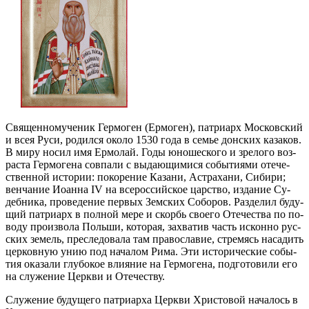
Свя­щен­но­му­че­ник Гер­мо­ген (Ер­мо­ген), пат­ри­арх Мос­ков­ский
и всея Ру­си, ро­дил­ся око­ло 1530 го­да в се­мье дон­ских ка­за­ков.
В ми­ру но­сил имя Ер­мо­лай. Го­ды юно­ше­ско­го и зре­ло­го воз­
рас­та Гер­мо­ге­на сов­па­ли с вы­да­ю­щи­ми­ся со­бы­ти­я­ми оте­че­
ствен­ной ис­то­рии: по­ко­ре­ние Ка­за­ни, Аст­ра­ха­ни, Си­би­ри;
вен­ча­ние Иоан­на IV на все­рос­сий­ское цар­ство, из­да­ние Су­
деб­ни­ка, прове­де­ние пер­вых Зем­ских Со­бо­ров. Раз­де­лил бу­ду­
щий пат­ри­арх в пол­ной ме­ре и скорбь сво­е­го Оте­че­ства по по­
во­ду про­из­во­ла Поль­ши, ко­то­рая, за­хва­тив часть ис­кон­но рус­
ских зе­мель, пре­сле­до­ва­ла там пра­во­сла­вие, стре­мясь на­са­дить
цер­ков­ную унию под на­ча­лом Ри­ма. Эти ис­то­ри­че­ские со­бы­
тия ока­за­ли глу­бо­кое вли­я­ние на Гер­мо­ге­на, под­го­то­ви­ли его
на слу­же­ние Церк­ви и Оте­че­ству.
Слу­же­ние бу­ду­ще­го пат­ри­ар­ха Церк­ви Хри­сто­вой на­ча­лось в