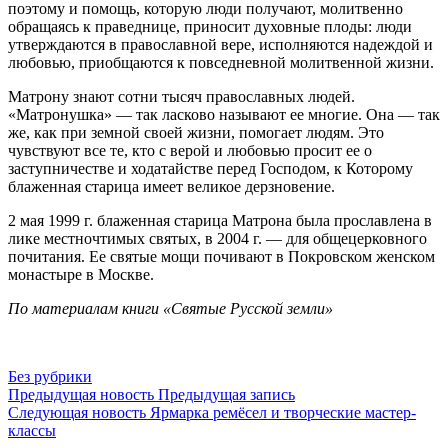
поэтому и помощь, которую люди получают, молитвенно
обращаясь к праведнице, приносит духовные плоды: люди
утверждаются в православной вере, исполняются надеждой и
любовью, приобщаются к повседневной молитвенной жизни.
Матрону знают сотни тысяч православных людей.
«Матронушка» — так ласково называют ее многие. Она — так
же, как при земной своей жизни, помогает людям. Это
чувствуют все те, кто с верой и любовью просит ее о
заступничестве и ходатайстве перед Господом, к Которому
блаженная старица имеет великое дерзновение.
2 мая 1999 г. блаженная старица Матрона была прославлена в
лике местночтимых святых, в 2004 г. — для общецерковного
почитания. Ее святые мощи почивают в Покровском женском
монастыре в Москве.
По материалам книги «Святые Русской земли»
Без рубрики
Предыдущая новость
Предыдущая запись
Следующая новость
Ярмарка ремёсел и творческие мастер-
классы