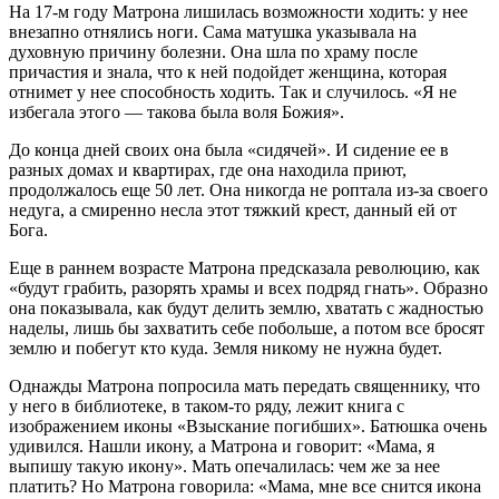
На 17-м году Матрона лишилась возможности ходить: у нее
внезапно отнялись ноги. Сама матушка указывала на
духовную причину болезни. Она шла по храму после
причастия и знала, что к ней подойдет женщина, которая
отнимет у нее способность ходить. Так и случилось. «Я не
избегала этого — такова была воля Божия».
До конца дней своих она была «сидячей». И сидение ее в
разных домах и квартирах, где она находила приют,
продолжалось еще 50 лет. Она никогда не роптала из-за своего
недуга, а смиренно несла этот тяжкий крест, данный ей от
Бога.
Еще в раннем возрасте Матрона предсказала революцию, как
«будут грабить, разорять храмы и всех подряд гнать». Образно
она показывала, как будут делить землю, хватать с жадностью
наделы, лишь бы захватить себе побольше, а потом все бросят
землю и побегут кто куда. Земля никому не нужна будет.
Однажды Матрона попросила мать передать священнику, что
у него в библиотеке, в таком-то ряду, лежит книга с
изображением иконы «Взыскание погибших». Батюшка очень
удивился. Нашли икону, а Матрона и говорит: «Мама, я
выпишу такую икону». Мать опечалилась: чем же за нее
платить? Но Матрона говорила: «Мама, мне все снится икона