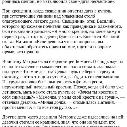
родилась слепой, но мать любила свое «дитя несчастное».
При крещении, когда священник опустил дитя в купель,
присутствующие увидели над младенцем столб
благоухающего легкого дыма. Священник, отец Василий,
которого прихожане почитали как праведника и блаженного,
был несказанно удивлен: «Я много крестил, но такое вижу в
первый раз, и этот младенец будет свят». Еще отец Василий
сказал Наталии: «Если девочка что-то попросит, вы
обязательно обратитесь прямо ко мне, идите и говорите
прямо, что нужно».
Воистину Матроа была избранницей Божией. Господь научил
ее поститься еще во младенчестве: часто ее мать жаловалась
подруге: «Что мне делать? Девка грудь не берет в среду и
пятницу, спит в эти дни сутками, разбудить ее невозможно».
На груди девочки была выпуклость в форме креста,
нерукотворный нательный крестик. Позже, когда ей было уже
лет шесть, мать как-то стала ругать ее: «Зачем ты крестик с
себя снимаешь?» «Мамочка, у меня свой крестик на груди», —
отвечала девочка. «Милая дочка, — опомнилась Наталия, —
прости меня! А я-то все тебя ругаю…»
Другие дети часто дразнили Матрону, даже издевались на ней:
девочки стегали ее крапивой, зная, что она не увидит, кто