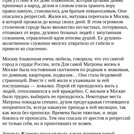
Присутствие в их доме блаженной, которая целыми днями
принимал а народ, делом и словом учила хранить веру
православную, становилось для братьев невыносимым. Они
опасались репрессий. Жалея их, матушка переехала в Москву,
в которой прожила до конца своих дней. В этом огромном
столичном городе было множество несчастных, потерянных,
отпавших от веры, духовно больных людей с запутанным
сознанием, отравленной ядом атеизма душой. Ее духовно-
молитвенное служение многих отвратило от гибели и
привело ко спасению.
Москву блаженная очень любила, говорила, что это святой
город и сердце России, хотя Для самой Матроны жизнь в
Москве была постоянным скитанием по родиым и знакомым,
по домикам, квартирам, подвалам… Она стала бездомной
странницей. Вместе с ней жили и ухаживали за ней
послушницы — хожалки. Порой ей приходилось жить у
людей, относившихся к ней враждебно. С жильем в Москве
было трудно, выбирать не приходилось. Некоторые места
Матрона покидала спешно, духом предугадывая готовящиеся
неприятности, всегда накануне прихода к ней милиции, так
как жила без прописки. Времена были тяжелые, и люди
боялись ее прописать. Тем она спасала от арестов и репрессий
не только себя, но и приютивших ее хозяев.
Зинаида Жданова рассказывала, какие лишения порой