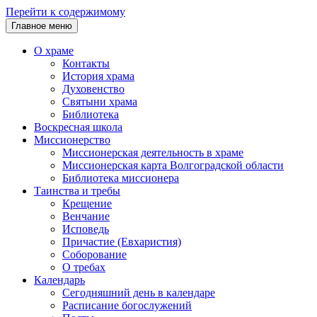
Перейти к содержимому
Главное меню
О храме
Контакты
История храма
Духовенство
Святыни храма
Библиотека
Воскресная школа
Миссионерство
Миссионерская деятельность в храме
Миссионерская карта Волгоградской области
Библиотека миссионера
Таинства и требы
Крещение
Венчание
Исповедь
Причастие (Евхаристия)
Соборование
О требах
Календарь
Сегодняшний день в календаре
Расписание богослужений