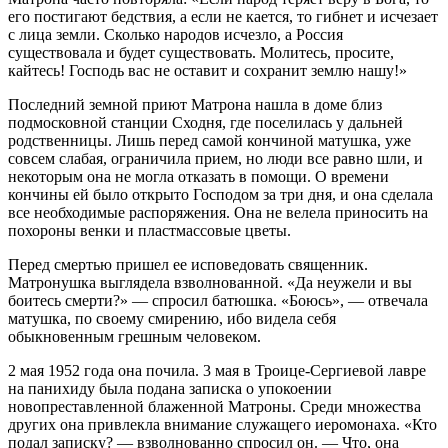
его постигают бедствия, а если не кается, то гибнет и исчезает
с лица земли. Сколько народов исчезло, а Россия
существовала и будет существовать. Молитесь, просите,
кайтесь! Господь вас не оставит и сохранит землю нашу!»
Последний земной приют Матрона нашла в доме близ
подмосковной станции Сходня, где поселилась у дальней
родственницы. Лишь перед самой кончиной матушка, уже
совсем слабая, ограничила прием, но люди все равно шли, и
некоторым она не могла отказать в помощи. О времени
кончины ей было открыто Господом за три дня, и она сделала
все необходимые распоряжения. Она не велела приносить на
похороны венки и пластмассовые цветы.
Перед смертью пришел ее исповедовать священник.
Матронушка выглядела взволнованной. «Да неужели и вы
боитесь смерти?» — спросил батюшка. «Боюсь», — отвечала
матушка, по своему смирению, ибо видела себя
обыкновенным грешным человеком.
2 мая 1952 года она почила. 3 мая в Троице-Сергиевой лавре
на панихиду была подана записка о упокоении
новопреставленной блаженной Матроны. Среди множества
других она привлекла внимание служащего иеромонаха. «Кто
подал записку? — взволнованно спросил он. — Что, она