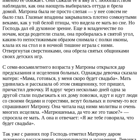
именно ее обижает. Они сажали ее в яму и с любопытством
наблюдали, как она наощупь выбиралась оттуда и брела
домой. Матрона была не просто слепая — у нее совсем не
было глаз. Глазные впадины закрывались плотно сомкнутыми
веками, как у той белой птицы, что видела ее мать во сне. Но
Господь дал ей духовное зрение. Еще в младенчестве по
ночам, когда родители спали, она пробиралась в святой угол,
каким-то непостижимым образом снимала с полки иконы,
клала их на стол и в ночной тишине играла с ними.
Отвергнутая сверстниками, она обрела святых общниками
своих детских игр.
С семи-восьмилетнего возраста у Матроны открылся дар
предсказания и исцеления больных. Однажды девочка сказала
матери: «Мама, готовься, у меня скоро будет свадьба». Мать
удивилась и рассказала об этом священнику, тот пришел,
причастил девочку. И вдруг через несколько дней одна за
другой стали подъезжать к их дому повозки, идут и идут люди
со своими бедами и горестями, везут больных и почему-то все
спрашивают Матрону. Она читала над ними молитвы и очень
многих исцеляла. «Матрюшенька, да что же это такое?» —
спросила ее мать. А она и отвечает: «Я же тебе говорила, что
будет свадьба».
Так уже с ранних пор Господь отметил Матрону даром
духовного рассуждения, прозорливости и исцеления. Девочка