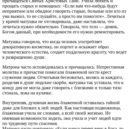
причащаться Святых Христовых Таин. Учила любить и
прощать старых и немощных: «Если вам что-нибудь будут
неприятное или обидное говорить старые, больные или кто из
ума выжил, то не слушайте, а просто им помогите». Лечиться
у врачей матушка не отговаривала, даже наставляла, что
лечиться нужно обязательно. Говорила, что тело — домик,
Богом данный, при необходимости его нужно ремонтировать.
Матушка говорила, что когда человек употребляет
декоративную косметику, он портит и искажает образ
человеческого естества, создает поддельную красоту, что ведет
к развращению души.
Матрона часто исповедовалась и причащалась. Непрестанная
молитва и причастие помогали блаженной нести крест
служения людям. Отчитывая бесноватых, молясь за каждого,
разделяя в душе людские скорби, матушка так уставала, что к
концу дня не могла даже говорить с близкими и только тихо
стонала, лежа на кулачке.
Внутренняя, духовная жизнь блаженной оставалась тайной
даже для близких к ней людей. Как настоящая подвижница,
блаженная учила не словами, а всей своей жизнью. Не
имевшая возможности ходить, она учила и учит людей идти
по трудному пути спасения.
Матрона часто повторяла: «Если народ теряет веру в Бога, то