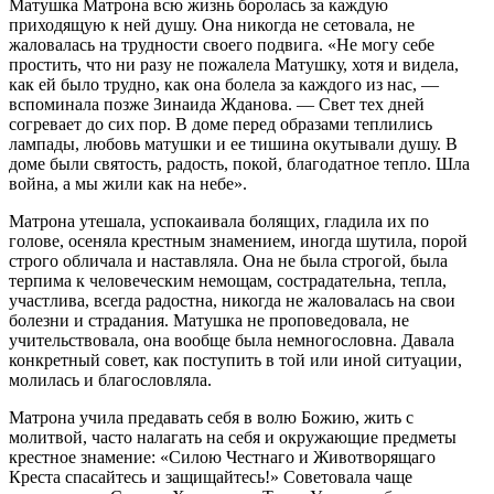
Матушка Матрона всю жизнь боролась за каждую
приходящую к ней душу. Она никогда не сетовала, не
жаловалась на трудности своего подвига. «Не могу себе
простить, что ни разу не пожалела Матушку, хотя и видела,
как ей было трудно, как она болела за каждого из нас, —
вспоминала позже Зинаида Жданова. — Свет тех дней
согревает до сих пор. В доме перед образами теплились
лампады, любовь матушки и ее тишина окутывали душу. В
доме были святость, радость, покой, благодатное тепло. Шла
война, а мы жили как на небе».
Матрона утешала, успокаивала болящих, гладила их по
голове, осеняла крестным знамением, иногда шутила, порой
строго обличала и наставляла. Она не была строгой, была
терпима к человеческим немощам, сострадательна, тепла,
участлива, всегда радостна, никогда не жаловалась на свои
болезни и страдания. Матушка не проповедовала, не
учительствовала, она вообще была немногословна. Давала
конкретный совет, как поступить в той или иной ситуации,
молилась и благословляла.
Матрона учила предавать себя в волю Божию, жить с
молитвой, часто налагать на себя и окружающие предметы
крестное знамение: «Силою Честнаго и Животворящаго
Креста спасайтесь и защищайтесь!» Советовала чаще