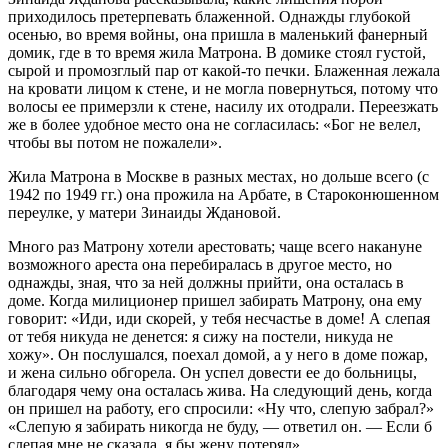
приходилось претерпевать блаженной. Однажды глубокой
осенью, во время войны, она пришла в маленький фанерный
домик, где в то время жила Матрона. В домике стоял густой,
сырой и промозглый пар от какой-то печки. Блаженная лежала
на кровати лицом к стене, и не могла повернуться, потому что
волосы ее примерзли к стене, насилу их отодрали. Переезжать
же в более удобное место она не согласилась: «Бог не велел,
чтобы вы потом не пожалели».
Жила Матрона в Москве в разных местах, но дольше всего (с
1942 по 1949 гг.) она прожила на Арбате, в Староконюшенном
переулке, у матери Зинаиды Ждановой.
Много раз Матрону хотели арестовать; чаще всего накануне
возможного ареста она перебиралась в другое место, но
однажды, зная, что за ней должны прийти, она осталась в
доме. Когда милиционер пришел забирать Матрону, она ему
говорит: «Иди, иди скорей, у тебя несчастье в доме! А слепая
от тебя никуда не денется: я сижу на постели, никуда не
хожу». Он послушался, поехал домой, а у него в доме пожар,
и жена сильно обгорела. Он успел довести ее до больницы,
благодаря чему она осталась жива. На следующий день, когда
он пришел на работу, его спросили: «Ну что, слепую забрал?»
«Слепую я забирать никогда не буду, — ответил он. — Если б
слепая мне не сказала, я бы жену потерял».