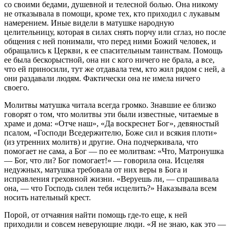
со своими бедами, душевной и телесной болью. Она никому
не отказывала в помощи, кроме тех, кто приходил с лукавым
намерением. Иные видели в матушке народную
целительницу, которая в силах снять порчу или сглаз, но после
общения с ней понимали, что перед ними Божий человек, и
обращались к Церкви, к ее спасительным таинствам. Помощь
ее была бескорыстной, она ни с кого ничего не брала, а все,
что ей приносили, тут же отдавала тем, кто жил рядом с ней, а
они раздавали людям. Фактически она не имела ничего
своего.
Молитвы матушка читала всегда громко. Знавшие ее близко
говорят о том, что молитвы эти были известные, читаемые в
храме и дома: «Отче наш», «Да воскреснет Бог», девяностый
псалом, «Господи Вседержителю, Боже сил и всякия плоти»
(из утренних молитв) и другие. Она подчеркивала, что
помогает не сама, а Бог — по ее молитвам: «Что, Матронушка
— Бог, что ли? Бог помогает!» — говорила она. Исцеляя
недужных, матушка требовала от них веры в Бога и
исправления греховной жизни. «Веруешь ли, — спрашивала
она, — что Господь силен тебя исцелить?» Наказывала всем
носить нательный крест.
Порой, от отчаяния найти помощь где-то еще, к ней
приходили и совсем неверующие люди. «Я не знаю, как это —