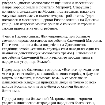
умерла?» (многие московские священники и насельники
Лавры хорошо знали и почитали Матрону). Старушка с
дочерью, приехавшие из Москвы, подтвердили: накануне
матушка скончалась, и нынче вечером гроб с телом будет
поставлен в московской церкви Ризоположения на Донской
улице. Так лаврские монахи узнали о кончине Матроны и
смогли приехать на ее погребение.
4 мая, в Неделю святых Жен-мироносиц, при большом
стечении народа состоялось погребение блаженной Матроны.
По ее желанию она была погребена на Даниловском
кладбище, чтобы «слышать службу» (там находился один из
немногих действующих московских храмов). Отпевание и
погребение блаженной были началом ее прославления в
народе как угодницы Божией.
Перед смертью блаженная говорила: «Все, все приходите ко
мне и рассказывайте, как живой, о своих скорбях, я буду вас
видеть, и слышать, и помогать вам». К ее могилке на
Даниловском кладбище приезжали люди не только со всех
концов России, но и из-за рубежа со своими бедами и
болезнями.
Природа подвига блаженной Матроны своими корнями
уходит в многовековые традиции народного благочестия,