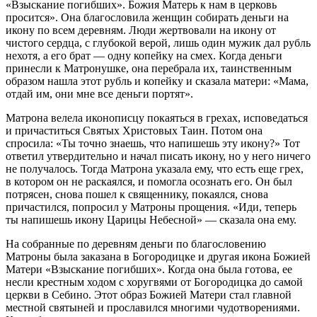
«Взыскание погибших». Божия Матерь к нам в церковь
просится». Она благословила женщин собирать деньги на
икону по всем деревням. Люди жертвовали на икону от
чистого сердца, с глубокой верой, лишь один мужик дал рубль
нехотя, а его брат — одну копейку на смех. Когда деньги
принесли к Матронушке, она перебрала их, таинственным
образом нашла этот рубль и копейку и сказала матери: «Мама,
отдай им, они мне все деньги портят».
Матрона велела иконописцу покаяться в грехах, исповедаться
и причаститься Святых Христовых Таин. Потом она
спросила: «Ты точно знаешь, что напишешь эту икону?» Тот
ответил утвердительно и начал писать икону, но у него ничего
не получалось. Тогда Матрона указала ему, что есть еще грех,
в котором он не раскаялся, и помогла осознать его. Он был
потрясен, снова пошел к священнику, покаялся, снова
причастился, попросил у Матроны прощения. «Иди, теперь
ты напишешь икону Царицы Небесной» — сказала она ему.
На собранные по деревням деньги по благословению
Матроны была заказана в Богородицке и другая икона Божией
Матери «Взыскание погибших». Когда она была готова, ее
несли крестным ходом с хоругвями от Богородицка до самой
церкви в Себино. Этот образ Божией Матери стал главной
местной святыней и прославился многими чудотворениями.