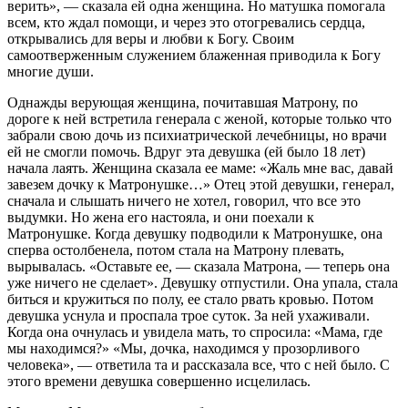
верить», — сказала ей одна женщина. Но матушка помогала
всем, кто ждал помощи, и через это отогревались сердца,
открывались для веры и любви к Богу. Своим
самоотверженным служением блаженная приводила к Богу
многие души.
Однажды верующая женщина, почитавшая Матрону, по
дороге к ней встретила генерала с женой, которые только что
забрали свою дочь из психиатрической лечебницы, но врачи
ей не смогли помочь. Вдруг эта девушка (ей было 18 лет)
начала лаять. Женщина сказала ее маме: «Жаль мне вас, давай
завезем дочку к Матронушке…» Отец этой девушки, генерал,
сначала и слышать ничего не хотел, говорил, что все это
выдумки. Но жена его настояла, и они поехали к
Матронушке. Когда девушку подводили к Матронушке, она
сперва остолбенела, потом стала на Матрону плевать,
вырывалась. «Оставьте ее, — сказала Матрона, — теперь она
уже ничего не сделает». Девушку отпустили. Она упала, стала
биться и кружиться по полу, ее стало рвать кровью. Потом
девушка уснула и проспала трое суток. За ней ухаживали.
Когда она очнулась и увидела мать, то спросила: «Мама, где
мы находимся?» «Мы, дочка, находимся у прозорливого
человека», — ответила та и рассказала все, что с ней было. С
этого времени девушка совершенно исцелилась.