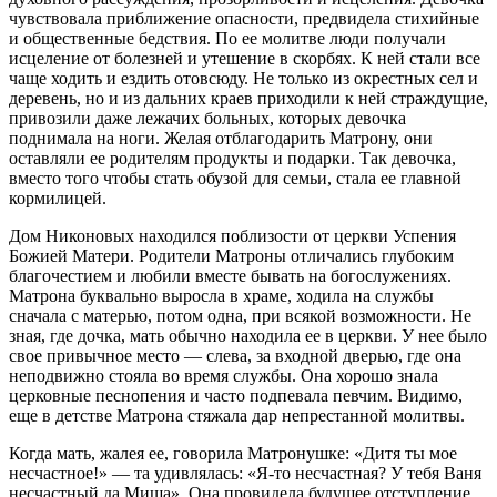
чувствовала приближение опасности, предвидела стихийные
и общественные бедствия. По ее молитве люди получали
исцеление от болезней и утешение в скорбях. К ней стали все
чаще ходить и ездить отовсюду. Не только из окрестных сел и
деревень, но и из дальних краев приходили к ней страждущие,
привозили даже лежачих больных, которых девочка
поднимала на ноги. Желая отблагодарить Матрону, они
оставляли ее родителям продукты и подарки. Так девочка,
вместо того чтобы стать обузой для семьи, стала ее главной
кормилицей.
Дом Никоновых находился поблизости от церкви Успения
Божией Матери. Родители Матроны отличались глубоким
благочестием и любили вместе бывать на богослужениях.
Матрона буквально выросла в храме, ходила на службы
сначала с матерью, потом одна, при всякой возможности. Не
зная, где дочка, мать обычно находила ее в церкви. У нее было
свое привычное место — слева, за входной дверью, где она
неподвижно стояла во время службы. Она хорошо знала
церковные песнопения и часто подпевала певчим. Видимо,
еще в детстве Матрона стяжала дар непрестанной молитвы.
Когда мать, жалея ее, говорила Матронушке: «Дитя ты мое
несчастное!» — та удивлялась: «Я-то несчастная? У тебя Ваня
несчастный да Миша». Она провидела будущее отступление