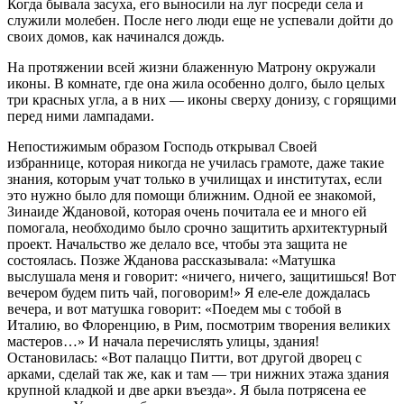
Когда бывала засуха, его выносили на луг посреди села и
служили молебен. После него люди еще не успевали дойти до
своих домов, как начинался дождь.
На протяжении всей жизни блаженную Матрону окружали
иконы. В комнате, где она жила особенно долго, было целых
три красных угла, а в них — иконы сверху донизу, с горящими
перед ними лампадами.
Непостижимым образом Господь открывал Своей
избраннице, которая никогда не училась грамоте, даже такие
знания, которым учат только в училищах и институтах, если
это нужно было для помощи ближним. Одной ее знакомой,
Зинаиде Ждановой, которая очень почитала ее и много ей
помогала, необходимо было срочно защитить архитектурный
проект. Начальство же делало все, чтобы эта защита не
состоялась. Позже Жданова рассказывала: «Матушка
выслушала меня и говорит: «ничего, ничего, защитишься! Вот
вечером будем пить чай, поговорим!» Я еле-еле дождалась
вечера, и вот матушка говорит: «Поедем мы с тобой в
Италию, во Флоренцию, в Рим, посмотрим творения великих
мастеров…» И начала перечислять улицы, здания!
Остановилась: «Вот палаццо Питти, вот другой дворец с
арками, сделай так же, как и там — три нижних этажа здания
крупной кладкой и две арки въезда». Я была потрясена ее