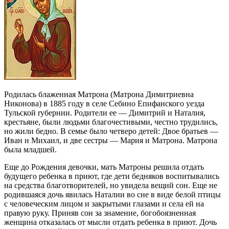
Родилась блаженная Матрона (Матрона Димитриевна
Никонова) в 1885 году в селе Себино Епифанского уезда
Тульской ryбернии. Родители ее — Димитрий и Наталия,
крестьяне, были людьми благочестивыми, честно трудились,
но жили бедно. В семье было четверо детей: Двое братьев —
Иван и Михаил, и две сестры — Мария и Матрона. Матрона
была младшей.
Еще до Рождения девочки, мать Матроны решила отдать
будущего ребенка в приют, где дети бедняков воспитывались
на средства благотворителей, но увидела вещий сон. Еще не
родившаяся дочь явилась Наталии во сне в виде белой птицы
с человеческим лицом и закрытыми глазами и села ей на
правую руку. Приняв сон за знамение, богобоязненная
женщина отказалась от мысли отдать ребенка в приют. Дочь