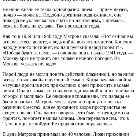
Внешне жизнь ее текла однообразно: днем — прием людей,
ночью — молитва. Подобно древним подвижникам, она
никогда не укладывалась спать по-настоящему, а дремала,
лежа на боку, на кулачке. Так проходили годы.
Как-то в 1939 или 1940 году Матрона сказала: «Вот сейчас вы
все ругаетесь, делите, а ведь война вот-вот начнется. Конечно,
народу много погибнет, но наш русский народ победит».
«Победа будет за нами, — говорила она в начале 1941 года. —
Москву враг не тронет, она только немного погорит. Из
Москвы уезжать не надо».
Порой люди не могли понять действий блаженной, но за ними
всегда стоял какой-то духовный смысл. Когда началась война,
матушка просила всех приходящих к ней приносить ивовые
ветки. Она их ломала на палочки одинаковой длины, очищала
от коры и молилась. Ее ближние вспоминали, что пальцы ее
были в ранках. Матрона могла духовно присутствовать в
различных местах, для ее духовного взора пространства не
существовало. Она часто говорила, что бывает невидимо на
фронтах, помогает нашим воинам. Она передала всем, что в
Тулу немцы не войдут. Ее пророчество оправдалось.
В день Матрона принимала до 40 человек. Люди приходили