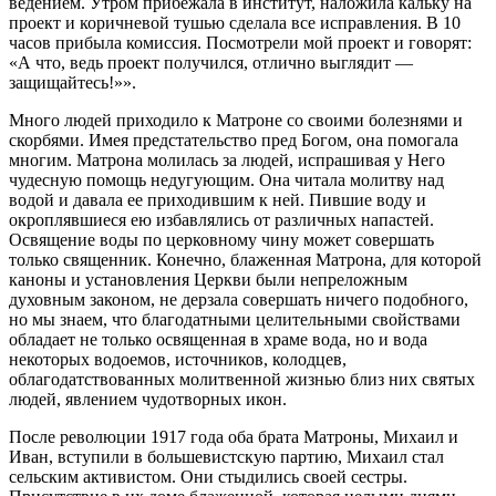
ведением. Утром прибежала в институт, наложила кальку на
проект и коричневой тушью сделала все исправления. В 10
часов прибыла комиссия. Посмотрели мой проект и говорят:
«А что, ведь проект получился, отлично выглядит —
защищайтесь!»».
Много людей приходило к Матроне со своими болезнями и
скорбями. Имея предстательство пред Богом, она помогала
многим. Матрона молилась за людей, испрашивая у Него
чудесную помощь недугующим. Она читала молитву над
водой и давала ее приходившим к ней. Пившие воду и
окроплявшиеся ею избавлялись от различных напастей.
Освящение воды по церковному чину может совершать
только священник. Конечно, блаженная Матрона, для которой
каноны и установления Церкви были непреложным
духовным законом, не дерзала совершать ничего подобного,
но мы знаем, что благодатными целительными свойствами
обладает не только освященная в храме вода, но и вода
некоторых водоемов, источников, колодцев,
облагодатствованных молитвенной жизнью близ них святых
людей, явлением чудотворных икон.
После революции 1917 года оба брата Матроны, Михаил и
Иван, вступили в большевистскую партию, Михаил стал
сельским активистом. Они стыдились своей сестры.