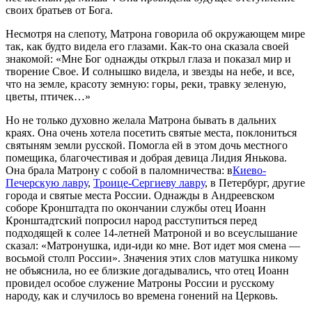
своих братьев от Бога.
Несмотря на слепоту, Матрона говорила об окружающем мире
так, как будто видела его глазами. Как-то она сказала своей
знакомой: «Мне Бог однажды открыл глаза и показал мир и
творение Свое. И солнышко видела, и звезды на небе, и все,
что на земле, красоту земную: горы, реки, травку зеленую,
цветы, птичек…»
Но не только духовно желала Матрона бывать в дальних
краях. Она очень хотела посетить святые места, поклониться
святыням земли русской. Помогла ей в этом дочь местного
помещика, благочестивая и добрая девица Лидия Янькова.
Она брала Матрону с собой в паломничества: в
Киево-
Печерскую лавру
,
Троице-Сергиеву лавру
, в Петербург, другие
города и святые места России. Однажды в Андреевском
соборе Кронштадта по окончании службы отец Иоанн
Кронштадтский попросил народ расступиться перед
подходящей к солее 14-летней Матроной и во всеуслышание
сказал: «Матронушка, иди-иди ко мне. Вот идет моя смена —
восьмой столп России». Значения этих слов матушка никому
не объяснила, но ее близкие догадывались, что отец Иоанн
провидел особое служение Матроны России и русскому
народу, как и случилось во времена гонений на Церковь.