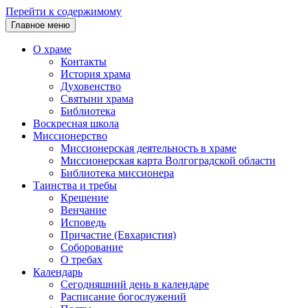
Перейти к содержимому
Главное меню
О храме
Контакты
История храма
Духовенство
Святыни храма
Библиотека
Воскресная школа
Миссионерство
Миссионерская деятельность в храме
Миссионерская карта Волгоградской области
Библиотека миссионера
Таинства и требы
Крещение
Венчание
Исповедь
Причастие (Евхаристия)
Соборование
О требах
Календарь
Сегодняшний день в календаре
Расписание богослужений