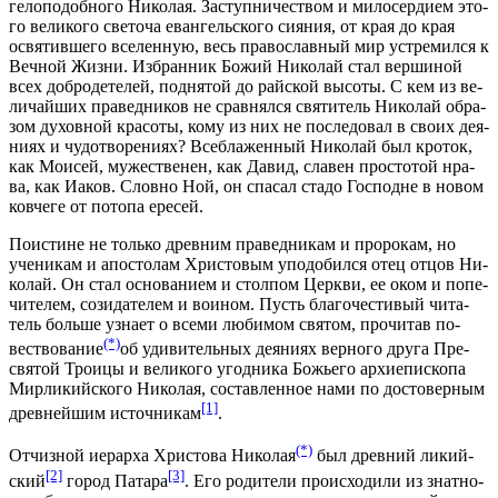
ге­ло­по­доб­но­го Ни­ко­лая. За­ступ­ни­че­ством и ми­ло­сер­ди­ем это­
го ве­ли­ко­го све­то­ча еван­гель­ско­го си­я­ния, от края до края
освя­тив­ше­го все­лен­ную, весь пра­во­слав­ный мир устре­мил­ся к
Веч­ной Жиз­ни. Из­бран­ник Бо­жий Ни­ко­лай стал вер­ши­ной
всех доб­ро­де­те­лей, под­ня­той до рай­ской вы­со­ты. С кем из ве­
ли­чай­ших пра­вед­ни­ков не срав­нял­ся свя­ти­тель Ни­ко­лай об­ра­
зом ду­хов­ной кра­со­ты, ко­му из них не по­сле­до­вал в сво­их де­я­
ни­ях и чу­до­тво­ре­ни­ях? Все­б­ла­жен­ный Ни­ко­лай был кро­ток,
как Мо­и­сей, му­же­стве­нен, как Да­вид, сла­вен про­сто­той нра­
ва, как Иа­ков. Слов­но Ной, он спа­сал ста­до Гос­подне в но­вом
ков­че­ге от по­то­па ере­сей.
По­ис­ти­не не толь­ко древним пра­вед­ни­кам и про­ро­кам, но
уче­ни­кам и апо­сто­лам Хри­сто­вым упо­до­бил­ся отец от­цов Ни­
ко­лай. Он стал ос­но­ва­ни­ем и стол­пом Церк­ви, ее оком и по­пе­
чи­те­лем, со­зи­да­те­лем и во­и­ном. Пусть бла­го­че­сти­вый чи­та­
тель боль­ше узна­ет о все­ми лю­би­мом свя­том, про­чи­тав по­
(*)
вест­во­ва­ние
об уди­ви­тель­ных де­я­ни­ях вер­но­го дру­га Пре­
свя­той Тро­и­цы и ве­ли­ко­го угод­ни­ка Бо­жье­го ар­хи­епи­ско­па
Мир­ли­кий­ско­го Ни­ко­лая, со­став­лен­ное на­ми по до­сто­вер­ным
[1]
древ­ней­шим ис­точ­ни­кам
.
(*)
От­чиз­ной иерар­ха Хри­сто­ва Ни­ко­лая
был древ­ний ли­кий­
[2]
[3]
ский
го­род Па­та­ра
. Его ро­ди­те­ли про­ис­хо­ди­ли из знат­но­