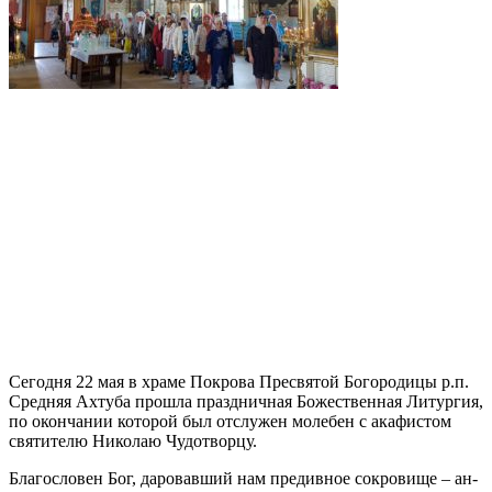
Сегодня 22 мая в храме Покрова Пресвятой Богородицы р.п.
Средняя Ахтуба прошла праздничная Божественная Литургия,
по окончании которой был отслужен молебен с акафистом
святителю Николаю Чудотворцу.
Бла­го­сло­вен Бог, да­ро­вав­ший нам пре­див­ное со­кро­ви­ще – ан­