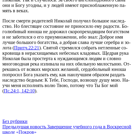
они и Бо­гу угод­ны, и у лю­дей име­ют прис­нобла­жен­ную па­
мять в ве­ках.
По­сле смер­ти ро­ди­те­лей Ни­ко­лай по­лу­чил боль­шое на­след­
ство. Но бле­стя­щее со­сто­я­ние не при­но­си­ло ему ра­до­сти. Бо­
го­лю­би­вый юно­ша не до­ро­жил ско­ро­пре­хо­дя­щим бо­гат­ством
и не за­бо­тил­ся о его при­умно­же­нии, ибо знал: Доб­рое имя
луч­ше боль­шо­го бо­гат­ства, а доб­рая сла­ва луч­ше се­реб­ра и зо­
ло­та (
Притч.22:21
). Свя­той стре­мил­ся со­брать нетлен­ные со­
кро­ви­ща в нерас­хи­ща­е­мых небес­ных кла­до­вых. Щед­рая ру­ка
Ни­ко­лая бы­ла про­стер­та к нуж­да­ю­щим­ся лю­дям и слов­но
мно­го­вод­ная ре­ка из­ли­ва­ла на них обиль­ную ми­ло­сты­ню. От­
рек­шись от вся­ких мир­ских же­ла­ний, сер­до­боль­ный юно­ша
по­про­сил Бо­га ука­зать ему, как наи­луч­шим об­ра­зом раз­дать
на­след­ство бед­ным: К Те­бе, Гос­по­ди, воз­но­шу ду­шу мою. На­
учи ме­ня ис­пол­нять во­лю Твою, по­то­му что Ты Бог мой
(
Пс.24:1, 142:10
).
Без рубрики
Предыдущая новость
Завершение учебного года в Воскресной
школе «Покров»