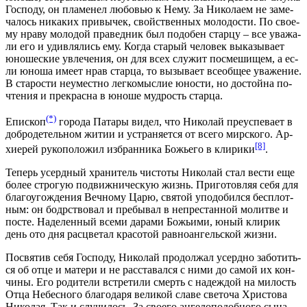
Гос­по­ду, он пла­ме­нел лю­бо­вью к Нему. За Ни­ко­ла­ем не за­ме­
ча­лось ни­ка­ких при­вы­чек, свой­ствен­ных мо­ло­до­сти. По сво­е­
му нра­ву мо­ло­дой пра­вед­ник был по­до­бен стар­цу – все ува­жа­
ли его и удив­ля­лись ему. Ко­гда ста­рый че­ло­век вы­ка­зы­ва­ет
юно­ше­ские увле­че­ния, он для всех слу­жит по­сме­ши­щем, а ес­
ли юно­ша име­ет нрав стар­ца, то вы­зы­ва­ет все­об­щее ува­же­ние.
В ста­ро­сти неумест­но лег­ко­мыс­лие юно­сти, но до­стой­на по­
чте­ния и пре­крас­на в юно­ше муд­рость стар­ца.
(*)
Епи­скоп
го­ро­да Па­та­ры ви­дел, что Ни­ко­лай пре­успе­ва­ет в
доб­ро­де­тель­ном жи­тии и устра­ня­ет­ся от все­го мир­ско­го. Ар­
[8]
хи­ерей ру­ко­по­ло­жил из­бран­ни­ка Бо­жье­го в кли­ри­ки
.
Те­перь усерд­ный хра­ни­тель чи­сто­ты Ни­ко­лай стал ве­сти еще
бо­лее стро­гую по­движ­ни­че­скую жизнь. При­го­тов­ляя се­бя для
бла­го­уго­жде­ния Веч­но­му Ца­рю, свя­той упо­до­бил­ся бес­плот­
ным: он бодр­ство­вал и пре­бы­вал в непре­стан­ной мо­лит­ве и
по­сте. На­де­лен­ный все­ми да­ра­ми Бо­жьи­ми, юный кли­рик
день ото дня рас­цве­тал кра­со­той рав­но­ан­гель­ской жиз­ни.
По­свя­тив се­бя Гос­по­ду, Ни­ко­лай про­дол­жал усерд­но за­бо­тить­
ся об от­це и ма­те­ри и не рас­ста­вал­ся с ни­ми до са­мой их кон­
чи­ны. Его ро­ди­те­ли встре­ти­ли смерть с на­деж­дой на ми­лость
От­ца Небес­но­го бла­го­да­ря ве­ли­кой сла­ве све­то­ча Хри­сто­ва
Ни­ко­лая. Так и слу­чи­лось. За сво­е­го ан­ге­ло­по­доб­но­го сы­на