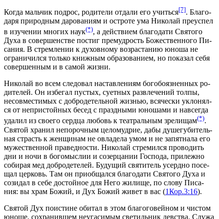
[7]
Ко­гда маль­чик под­рос, ро­ди­те­ли от­да­ли его учить­ся
. Бла­го­
да­ря при­род­ным да­ро­ва­ни­ям и остро­те ума Ни­ко­лай пре­успел
(*)
в изу­че­нии мно­гих на­ук
, а дей­стви­ем бла­го­да­ти Свя­то­го
Ду­ха в со­вер­шен­стве по­стиг пре­муд­рость Бо­же­ствен­но­го Пи­
са­ния. В стрем­ле­нии к ду­хов­но­му воз­рас­та­нию юно­ша не
огра­ни­чил­ся толь­ко книж­ным об­ра­зо­ва­ни­ем, но по­ка­зал се­бя
со­вер­шен­ным и в са­мой жиз­ни.
Ни­ко­лай во всем сле­до­вал на­став­ле­ни­ям бо­го­бо­яз­нен­ных ро­
ди­те­лей. Он из­бе­гал пу­стых, су­ет­ных раз­вле­че­ний тол­пы,
несов­ме­сти­мых с доб­ро­де­тель­ной жиз­нью, вся­че­ски укло­нял­
ся от непри­стой­ных бе­сед с празд­ны­ми юно­ша­ми и на­все­гда
(*)
уда­лил из сво­е­го серд­ца лю­бовь к те­ат­раль­ным зре­ли­щам
.
Свя­той хра­нил непо­роч­ным це­ло­муд­рие, дабы ду­ше­гу­би­тель­
ная страсть к жен­щи­нам не овла­де­ла умом и не за­пят­на­ла его
му­же­ствен­ной пра­вед­но­сти. Ни­ко­лай стре­мил­ся про­во­дить
дни и но­чи в бо­го­мыс­лии и со­зер­ца­нии Гос­по­да, при­леж­но
со­би­рая мед доб­ро­де­те­лей. Бу­ду­щий свя­ти­тель усерд­но по­се­
щал цер­ковь. Там он при­об­щал­ся бла­го­да­ти Свя­то­го Ду­ха и
со­зи­дал в се­бе до­стой­ное для Него жи­ли­ще, по сло­ву Пи­са­
ния: вы храм Бо­жий, и Дух Бо­жий жи­вет в вас (
1Кор.3:16
).
Свя­той Дух по­ис­ти­не оби­тал в этом бла­го­го­вей­ном и чи­стом
юно­ше, со­хра­нив­шем неуга­си­мым све­тиль­ник дев­ства. Слу­жа