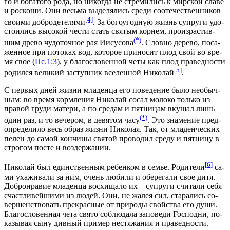
го и бо­га­то­го ро­да, но ни­ко­гда не стре­ми­лись к мир­ской сла­ве
и рос­ко­ши. Они весь­ма вы­де­ля­лись сре­ди со­оте­че­ствен­ни­ков
[4]
сво­и­ми доб­ро­де­те­ля­ми
. За бо­го­угод­ную жизнь су­пру­ги удо­
сто­и­лись вы­со­кой че­сти стать свя­тым кор­нем, про­из­рас­тив­
(*)
шим дре­во чу­до­точ­ное рая Иису­со­ва
. Слов­но де­ре­во, по­са­
жен­ное при по­то­ках вод, ко­то­рое при­но­сит плод свой во вре­
мя свое (
Пс.1:3
), у бла­го­сло­вен­ной че­ты как плод пра­вед­но­сти
[5]
ро­дил­ся ве­ли­кий за­ступ­ник все­лен­ной Ни­ко­лай
.
С пер­вых дней жиз­ни мла­ден­ца его по­ве­де­ние бы­ло необыч­
ным: во вре­мя корм­ле­ния Ни­ко­лай со­сал мо­ло­ко толь­ко из
пра­вой гру­ди ма­те­ри, а по сре­дам и пят­ни­цам вку­шал лишь
(*)
один раз, и то ве­че­ром, в де­вя­том ча­су
. Это зна­ме­ние пред­
опре­де­ли­ло весь об­раз жиз­ни Ни­ко­лая. Так, от мла­ден­че­ских
пе­лен до са­мой кон­чи­ны свя­той про­во­дил сре­ду и пят­ни­цу в
стро­гом по­сте и воз­дер­жа­нии.
[6]
Ни­ко­лай был един­ствен­ным ре­бен­ком в се­мье. Ро­ди­те­ли
са­
ми уха­жи­ва­ли за ним, очень лю­би­ли и обе­ре­га­ли свое ди­тя.
Доб­ро­нра­вие мла­ден­ца вос­хи­ща­ло их – су­пру­ги счи­та­ли се­бя
счаст­ли­вей­ши­ми из лю­дей. Они, не жа­лея сил, ста­ра­лись со­
вер­шен­ство­вать пре­крас­ные от при­ро­ды свой­ства его ду­ши.
Бла­го­сло­вен­ная че­та свя­то со­блю­да­ла за­по­ве­ди Гос­под­ни, по­
ка­зы­вая сы­ну див­ный при­мер нес­тя­жа­ния и пра­вед­но­сти.