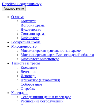
Перейти к содержимому
Главное меню
О храме
Контакты
История храма
Духовенство
Святыни храма
Библиотека
Воскресная школа
Миссионерство
Миссионерская деятельность в храме
Миссионерская карта Волгоградской области
Библиотека миссионера
Таинства и требы
Крещение
Венчание
Исповедь
Причастие (Евхаристия)
Соборование
О требах
Календарь
Сегодняшний день в календаре
Расписание богослужений