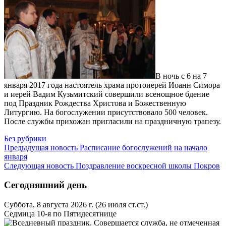
В ночь с 6 на 7
января 2017 года настоятель храма протоиерей Иоанн Симора
и иерей Вадим Кузьмитский совершили всенощное бдение
под Праздник Рождества Христова и Божественную
Литургию. На богослужении присутствовало 500 человек.
После службы прихожан пригласили на праздничную трапезу.
Без рубрики
Предыдущая новость
Расписание богослужений на начало
января
Следующая новость
Поздравление воскресной школы Покров
Сегодняшний день
Суббота, 8 августа 2026 г.
(26 июля ст.ст.)
Седмица 10-я по Пятидесятнице