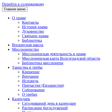
Перейти к содержимому
Главное меню
О храме
Контакты
История храма
Духовенство
Святыни храма
Библиотека
Воскресная школа
Миссионерство
Миссионерская деятельность в храме
Миссионерская карта Волгоградской области
Библиотека миссионера
Таинства и требы
Крещение
Венчание
Исповедь
Причастие (Евхаристия)
Соборование
О требах
Календарь
Сегодняшний день в календаре
Расписание богослужений