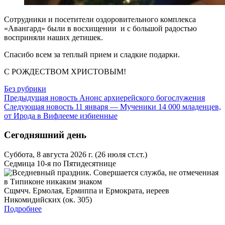
Сотрудники и посетители оздоровительного комплекса
«Авангард» были в восхищении и с большой радостью
восприняли наших детишек.
Спасибо всем за теплый прием и сладкие подарки.
С РОЖДЕСТВОМ ХРИСТОВЫМ!
Без рубрики
Предыдущая новость
Анонс архиерейского богослужения
Следующая новость
11 января — Мученики 14 000 младенцев,
от Ирода в Вифлееме избиенные
Сегодняшний день
Суббота, 8 августа 2026 г.
(26 июля ст.ст.)
Седмица 10-я по Пятидесятнице
Сщмчч. Ермолая, Ермиппа и Ермократа, иереев
Никомидийских (ок. 305)
Подробнее