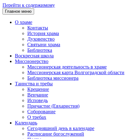
Перейти к содержимому
Главное меню
О храме
Контакты
История храма
Духовенство
Святыни храма
Библиотека
Воскресная школа
Миссионерство
Миссионерская деятельность в храме
Миссионерская карта Волгоградской области
Библиотека миссионера
Таинства и требы
Крещение
Венчание
Исповедь
Причастие (Евхаристия)
Соборование
О требах
Календарь
Сегодняшний день в календаре
Расписание богослужений