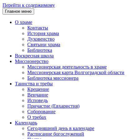
Перейти к содержимому
Главное меню
О храме
Контакты
История храма
Духовенство
Святыни храма
Библиотека
Воскресная школа
Миссионерство
Миссионерская деятельность в храме
Миссионерская карта Волгоградской области
Библиотека миссионера
Таинства и требы
Крещение
Венчание
Исповедь
Причастие (Евхаристия)
Соборование
О требах
Календарь
Сегодняшний день в календаре
Расписание богослужений