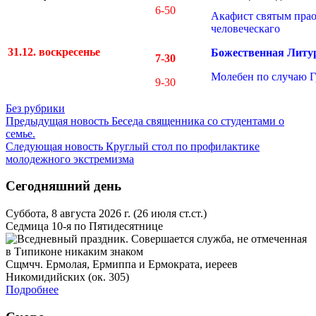
6-50
Акафист святым прао
человеческаго
31.12. воскресенье
Божественная Литу
7-30
Молебен по случаю Г
9-30
Без рубрики
Предыдущая новость
Беседа священника со студентами о
семье.
Следующая новость
Круглый стол по профилактике
молодежного экстремизма
Сегодняшний день
Суббота, 8 августа 2026 г.
(26 июля ст.ст.)
Седмица 10-я по Пятидесятнице
Сщмчч. Ермолая, Ермиппа и Ермократа, иереев
Никомидийских (ок. 305)
Подробнее